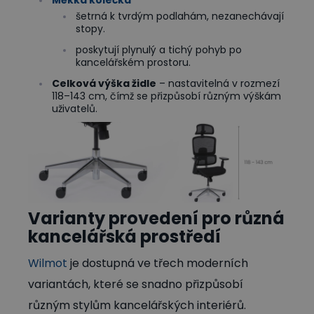
Měkká kolečka
šetrná k tvrdým podlahám, nezanechávají
stopy.
poskytují plynulý a tichý pohyb po
kancelářském prostoru.
Celková výška židle
– nastavitelná v rozmezí
118–143 cm, čímž se přizpůsobí různým výškám
uživatelů.
Varianty provedení pro různá
kancelářská prostředí
Wilmot
je dostupná ve třech moderních
variantách, které se snadno přizpůsobí
různým stylům kancelářských interiérů.