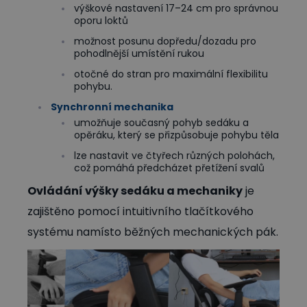
výškové nastavení 17–24 cm pro správnou
oporu loktů
možnost posunu dopředu/dozadu pro
pohodlnější umístění rukou
otočné do stran pro maximální flexibilitu
pohybu.
Synchronní mechanika
umožňuje současný pohyb sedáku a
opěráku, který se přizpůsobuje pohybu těla
lze nastavit ve čtyřech různých polohách,
což pomáhá předcházet přetížení svalů
Ovládání výšky sedáku a mechaniky
je
zajištěno pomocí intuitivního tlačítkového
systému namísto běžných mechanických pák.