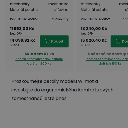
mechaniky
:
mechanika
mechaniky
:
mec
Materiál potahu
:
síťovina
Materiál potahu
:
s
Kód zboží
:
459151
3
Varianty
Kód zboží
:
459152
3
V
11 652,00 Kč
13 240,00 Kč
bez DPH
bez DPH
14 098,92 Kč
16 020,40 Kč
Koupit
Ko
s DPH
s DPH
Skladem
67 ks
Dočasně nedostup
Zobrazit termíny naskladnění
Zobrazit termíny nasklad
dalších 200 ks
dalších 150 ks
Prozkoumejte detaily modelu Wilmot a
investujte do ergonomického komfortu svých
zaměstnanců ještě dnes.