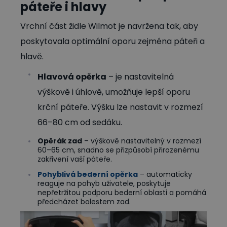
páteře i hlavy
Vrchní část židle Wilmot je navržena tak, aby
poskytovala optimální oporu zejména páteři a
hlavě.
Hlavová opěrka
– je nastavitelná
výškově i úhlově, umožňuje lepší oporu
krční páteře. Výšku lze nastavit v rozmezí
66–80 cm od sedáku.
Opěrák zad
– výškově nastavitelný v rozmezí
60–65 cm, snadno se přizpůsobí přirozenému
zakřivení vaší páteře.
Pohyblivá bederní opěrka
– automaticky
reaguje na pohyb uživatele, poskytuje
nepřetržitou podporu bederní oblasti a pomáhá
předcházet bolestem zad.