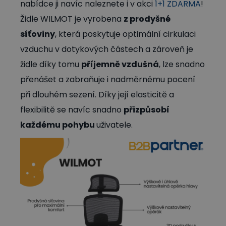
nabídce ji navíc naleznete i v akci
1+1 ZDARMA
!
Židle WILMOT je vyrobena
z prodyšné
síťoviny
, která poskytuje optimální cirkulaci
vzduchu v dotykových částech a zároveň je
židle díky tomu
příjemně vzdušná
, lze snadno
přenášet a zabraňuje i nadměrnému pocení
při dlouhém sezení. Díky její elasticitě a
flexibilitě se navíc snadno
přizpůsobí
každému pohybu
uživatele.