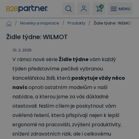
0
MENU
/
Novinky a inspirace
/
Produkty
/
Židle týdne: WILMOT
Židle týdne: WILMOT
10. 2. 2025
V rámci nové série
Židle týdne
vám každý
týden představíme pečlivě vybranou
kancelářskou židli, která
poskytuje vždy něco
navíc
oproti ostatním modelům v naší
nabídce, a kterou jsme za vás důkladně
otestovali. Naším cílem je poskytnout vám
ověřená řešení, která přispívají nejen k lepší
ergonomii na pracovišti, zvýšení produktivity,
snížení zdravotních rizik, ale i celkovému