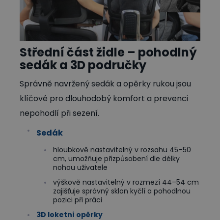
Střední část židle – pohodlný
sedák a 3D područky
Správně navržený sedák a opěrky rukou jsou
klíčové pro dlouhodobý komfort a prevenci
nepohodlí při sezení.
Sedák
hloubkově nastavitelný v rozsahu 45–50
cm, umožňuje přizpůsobení dle délky
nohou uživatele
výškově nastavitelný v rozmezí 44–54 cm
zajišťuje správný sklon kyčlí a pohodlnou
pozici při práci
3D loketní opěrky