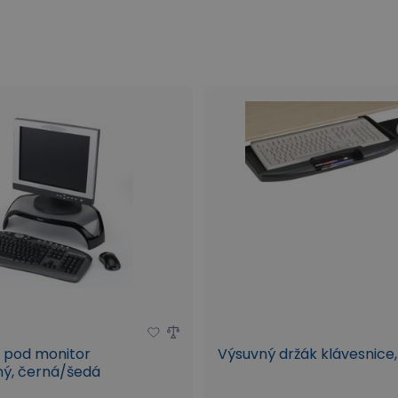
Balící stroje a materiál
 pod monitor
Výsuvný držák klávesnice
ný, černá/šedá