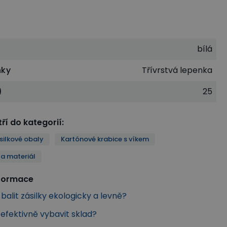
bílá
nky
Třívrstvá lepenka
)
25
ří do kategorií
:
silkové obaly
Kartónové krabice s víkem
e a materiál
nformace
 balit zásilky ekologicky a levně?
k efektivně vybavit sklad?