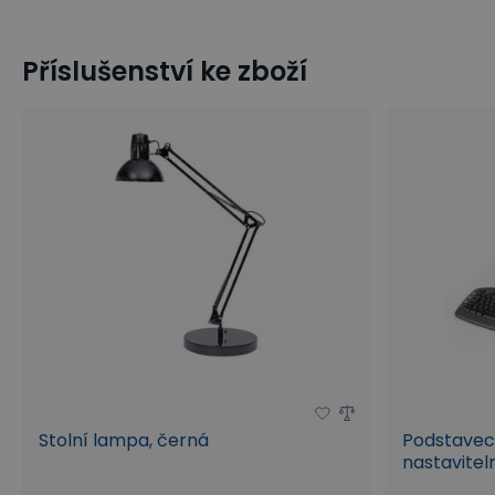
Příslušenství ke zboží
Krabice a zásilkové obaly
Kartónové krabice s víkem
Stolní lampa, černá
Podstavec
nastavitel