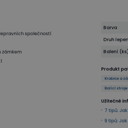
Barva
řepravních společností
Druh lepe
Balení (ks
ým zámkem
í
Produkt pat
Krabice a zá
Balící stroj
Užitečné i
7 tipů: Jak
9 tipů: Ja