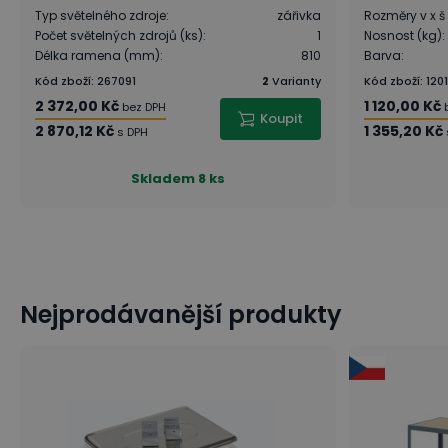
Typ světelného zdroje
:
zářivka
Rozměry v x š
Počet světelných zdrojů (ks)
:
1
Nosnost (kg)
:
Délka ramena (mm)
:
810
Barva
:
Kód zboží
:
267091
2
Varianty
Kód zboží
:
120
2 372,00 Kč
1 120,00 Kč
bez DPH
Koupit
2 870,12 Kč
1 355,20 Kč
s DPH
Skladem
8 ks
Nejprodávanější produkty