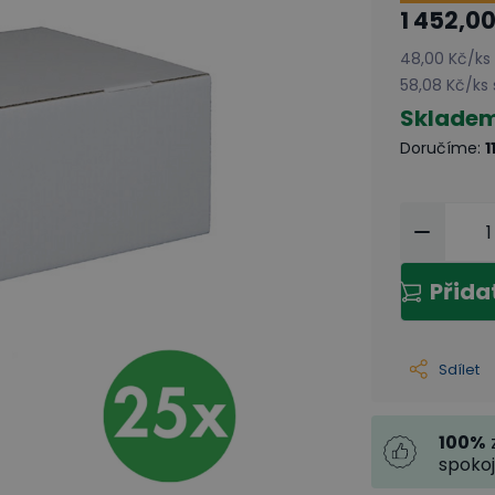
1 452,00
48,00 Kč
/
ks
58,08 Kč
/
ks
Sklade
Doručíme
:
1
Přida
Sdílet
100
%
spoko