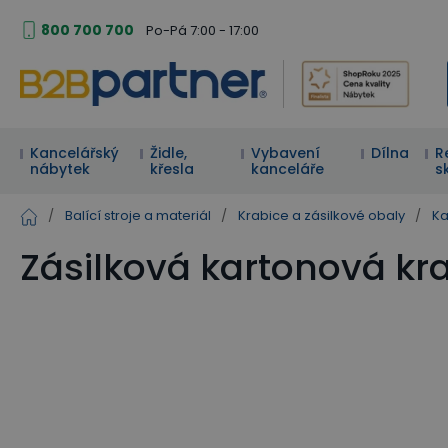
800 700 700
Po-Pá 7:00 - 17:00
Kancelářský
Židle,
Vybavení
Dílna
R
nábytek
křesla
kanceláře
s
/
Balící stroje a materiál
/
Krabice a zásilkové obaly
/
Ka
Zásilková kartonová kr