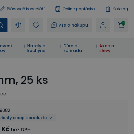
Plánovač kanceláří
Online poptávka
Katalog
0
?
Vše o nákupu
avení
Hotely a
Dům a
Akce a
ov
kuchyně
zahrada
slevy
mm, 25 ks
ice
99082
arianty a popis produktu
 Kč
bez DPH