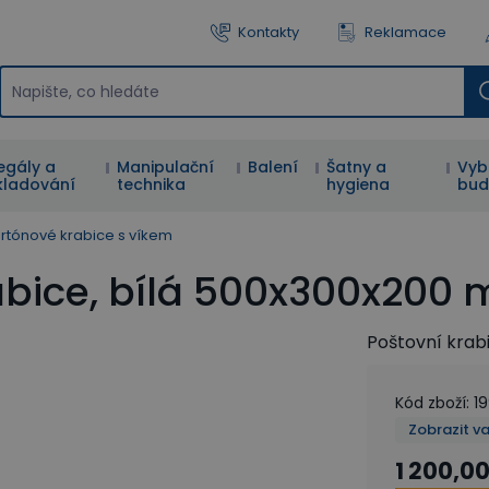
Kontakty
Reklamace
egály a
Manipulační
Balení
Šatny a
Vyb
kladování
technika
hygiena
bud
rtónové krabice s víkem
abice, bílá 500x300x200 
Poštovní krab
Kód zboží
:
1
Zobrazit v
1 200,00