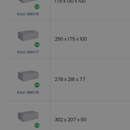
175 x 130 x 100
Kód
:
199076
250 x 175 x 100
Kód
:
199077
278 x 216 x 77
Kód
:
199078
302 x 207 x 110