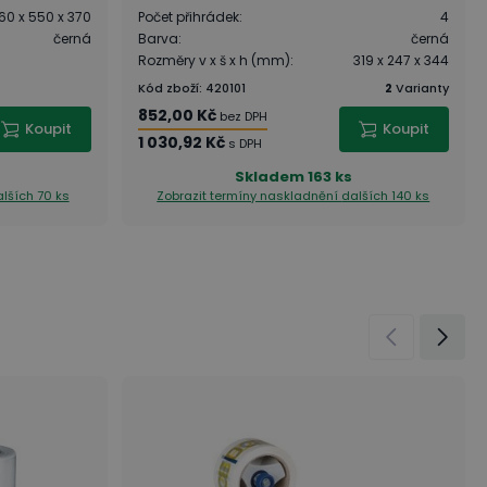
60 x 550 x 370
Počet přihrádek
:
4
černá
Barva
:
černá
Rozměry v x š x h (mm)
:
319 x 247 x 344
Kód zboží
:
420101
2
Varianty
852,00 Kč
bez DPH
Koupit
Koupit
1 030,92 Kč
s DPH
Skladem
163 ks
lších 70 ks
Zobrazit termíny naskladnění
dalších 140 ks