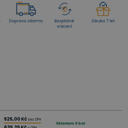
4
Doprava zdarma
Bezplatné
Záruka 7 let
vrácení
525,00 Kč
bez DPH
Skladem
3
bal
635,25 Kč
s DPH