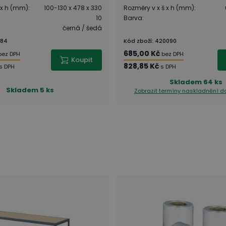
 x h (mm)
:
100-130 x 478 x 330
Rozměry v x š x h (mm)
:
10
Barva
:
černá / šedá
184
Kód zboží
:
420090
685,00 Kč
bez DPH
bez DPH
Koupit
828,85 Kč
s DPH
s DPH
Skladem
64 ks
Skladem
5 ks
Zobrazit termíny naskladnění
da