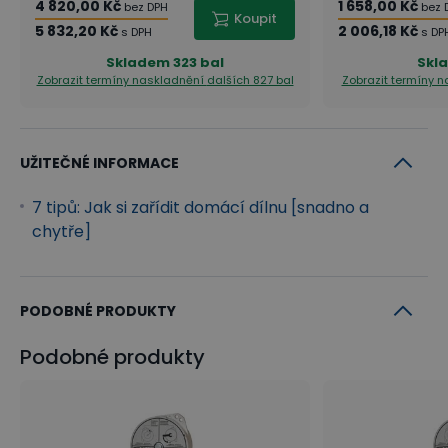
4 820,00 Kč
1 658,00 Kč
bez DPH
bez 
Koupit
5 832,20 Kč
2 006,18 Kč
s DPH
s DP
Skladem
323 bal
Skl
Zobrazit termíny naskladnění
dalších 827 bal
Zobrazit termíny 
UŽITEČNÉ INFORMACE
7 tipů: Jak si zařídit domácí dílnu [snadno a
chytře]
PODOBNÉ PRODUKTY
Podobné produkty