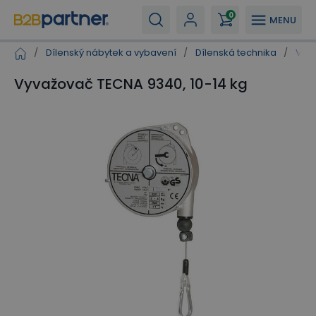
0
MENU
/
Dílenský nábytek a vybavení
/
Dílenská technika
/
Vyv
Vyvažovač TECNA 9340, 10-14 kg