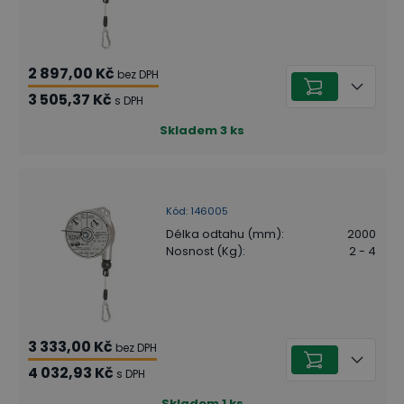
2 897,00 Kč
bez DPH
3 505,37 Kč
s DPH
Skladem
3
ks
Kód
:
146005
Délka odtahu (mm)
:
2000
Nosnost (Kg)
:
2 - 4
3 333,00 Kč
bez DPH
4 032,93 Kč
s DPH
Skladem
1
ks