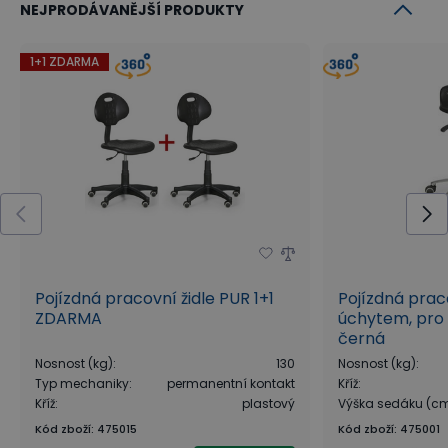
NEJPRODÁVANĚJŠÍ PRODUKTY
1+1 ZDARMA
Pojízdná pracovní židle PUR 1+1
Pojízdná prac
ZDARMA
úchytem, pro 
černá
Nosnost (kg)
:
130
Nosnost (kg)
:
Typ mechaniky
:
permanentní kontakt
Kříž
:
Kříž
:
plastový
Výška sedáku (c
Kód zboží
:
475015
Kód zboží
:
475001