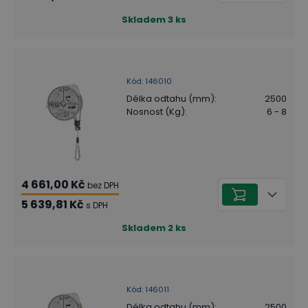
Skladem
3
ks
Kód
:
146010
Délka odtahu (mm)
:
2500
Nosnost (Kg)
:
6 - 8
4 661,00 Kč
bez DPH
5 639,81 Kč
s DPH
Skladem
2
ks
Kód
:
146011
Délka odtahu (mm)
:
2500