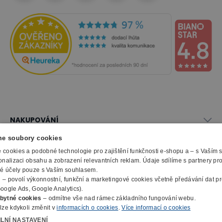
NAKUPOVÁNÍ
Vše o nákupu
e soubory cookies
SLUŽBY
Obchodní podmínky
cookies a podobné technologie pro zajištění funkčnosti e-shopu a – s Vaším
Doprava a montáž
onalizaci obsahu a zobrazení relevantních reklam. Údaje sdílíme s partnery pr
Naše katalogy
ké účely pouze s Vaším souhlasem.
Možnosti platby
O FIRMĚ
Reklamační formulář
m
– povolí výkonnostní, funkční a marketingové cookies včetně předávání dat pro
Záruka, servis, reklamace
Výroba kancelářského nábytku
oogle Ads, Google Analytics).
O nás
Ochrana osobních údajů
bytné cookies
– odmítne vše nad rámec základního fungování webu.
Zpracování elektroodpadu
Kontakty
lze kdykoli změnit v
informacích o cookies
.
Více informací o cookies
© 2010 - 2026 B2B Partner s.r.o. - Všechna práva vyhrazena.
Informace o cookies
E-Procurement
Členství v organizacích
ILNÍ NASTAVENÍ