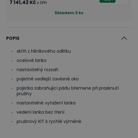
7 141,42 Kč
s DPH
Skladem
3
ks
POPIS
skříň z hliníkového odlitku
ocelové lanko
nastavitelný rozsah
pojistné vedlejší zavěsné oko
pojistka zabraňujicí pádu břemene při prasknutí
pružiny
nastavitelné vytažení lanka
vedení lanka bez tření
pružinový KIT k rychlé výměně