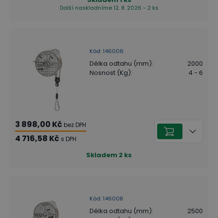
Další naskladníme 12. 8. 2026 - 2 ks
Kód
:
146006
Délka odtahu (mm)
:
2000
Nosnost (Kg)
:
4 - 6
3 898,00 Kč
bez DPH
4 716,58 Kč
s DPH
Skladem
2
ks
Kód
:
146008
Délka odtahu (mm)
:
2500