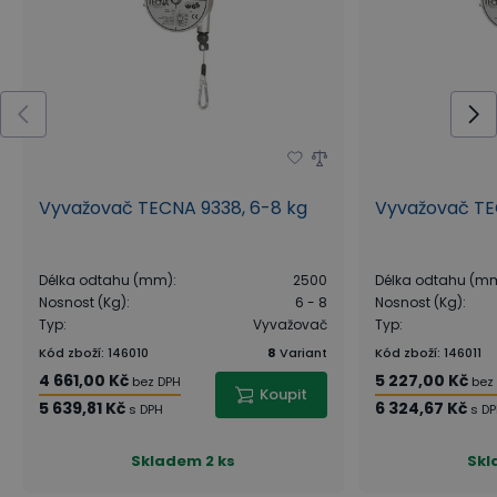
Vyvažovač TECNA 9338, 6-8 kg
Vyvažovač TE
Délka odtahu (mm)
:
2500
Délka odtahu (m
Nosnost (Kg)
:
6 - 8
Nosnost (Kg)
:
Typ
:
Vyvažovač
Typ
:
Kód zboží
:
146010
8
Variant
Kód zboží
:
146011
4 661,00 Kč
5 227,00 Kč
bez DPH
bez
Koupit
5 639,81 Kč
6 324,67 Kč
s DPH
s D
Skladem
2 ks
Sk