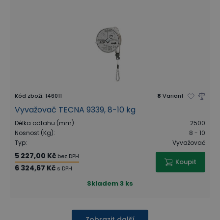
Kód zboží
:
146011
8
Variant
Vyvažovač TECNA 9339, 8-10 kg
Délka odtahu (mm)
:
2500
Nosnost (Kg)
:
8 - 10
Typ
:
Vyvažovač
5 227,00 Kč
bez DPH
Koupit
6 324,67 Kč
s DPH
Skladem
3 ks
Zobrazit další