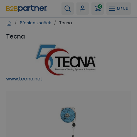
0
MENU
/
Přehled značek
/
Tecna
Tecna
www.tecna.net