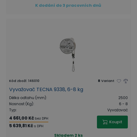
K dodání do 3 pracovních dnů
Kód zboží
:
146010
8
Variant
Vyvažovač TECNA 9338, 6-8 kg
Délka odtahu (mm)
:
2500
Nosnost (Kg)
:
6 - 8
Typ
:
Vyvažovač
4 661,00 Kč
bez DPH
Koupit
5 639,81 Kč
s DPH
Skladem
2 ks