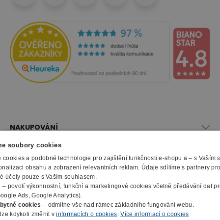
NAKUPOVÁNÍ
Vše o nákupu
e soubory cookies
SLUŽBY
Obchodní podmínky
cookies a podobné technologie pro zajištění funkčnosti e-shopu a – s Vaším
onalizaci obsahu a zobrazení relevantních reklam. Údaje sdílíme s partnery pr
Doprava a montáž
Naše katalogy
ké účely pouze s Vaším souhlasem.
Možnosti platby
O FIRMĚ
Reklamační formulář
m
– povolí výkonnostní, funkční a marketingové cookies včetně předávání dat pro
Záruka, servis, reklamace
Výroba kancelářského nábytku
oogle Ads, Google Analytics).
O nás
Ochrana osobních údajů
bytné cookies
– odmítne vše nad rámec základního fungování webu.
Zpracování elektroodpadu
Kontakty
lze kdykoli změnit v
informacích o cookies
.
Více informací o cookies
© 2010 - 2026 B2B Partner s.r.o. - Všechna práva vyhrazena.
Informace o cookies