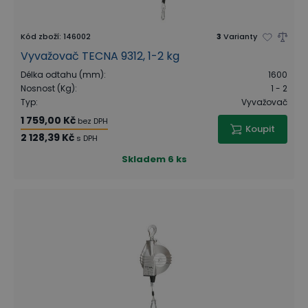
Kód zboží
:
146002
3
Varianty
Vyvažovač TECNA 9312, 1-2 kg
Délka odtahu (mm)
:
1600
Nosnost (Kg)
:
1 - 2
Typ
:
Vyvažovač
1 759,00 Kč
bez DPH
Koupit
2 128,39 Kč
s DPH
Skladem
6 ks