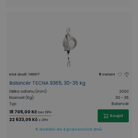
Kód zboží
:
146017
5
Variant
Balancér TECNA 9365, 30-35 kg
Délka odtahu (mm)
:
2000
Nosnost (Kg)
:
30 - 35
Typ
:
Balancér
18 705,00 Kč
bez DPH
Koupit
22 633,05 Kč
s DPH
K dodání do 3 pracovních dnů