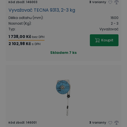
Kód zboží
:
146003
3
Varianty
Vyvažovač TECNA 9313, 2-3 kg
Délka odtahu (mm)
:
1600
Nosnost (Kg)
:
2 - 3
Typ
:
Vyvažovač
1 738,00 Kč
bez DPH
Koupit
2 102,98 Kč
s DPH
Skladem
7 ks
Kód zboží
:
146001
3
Varianty