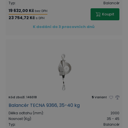
Typ
:
Balancér
19 632,00 Kč
bez DPH
Koupit
23 754,72 Kč
s DPH
K dodání do 3 pracovních dnů
Kód zboží
:
146018
5
Variant
Balancér TECNA 9366, 35-40 kg
Délka odtahu (mm)
:
2000
Nosnost (Kg)
:
35 - 45
Typ
:
Balancér