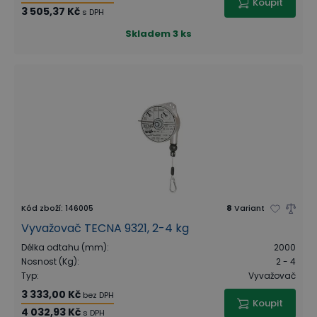
Koupit
3 505,37 Kč
s DPH
Skladem
3 ks
Kód zboží
:
146005
8
Variant
Vyvažovač TECNA 9321, 2-4 kg
Délka odtahu (mm)
:
2000
Nosnost (Kg)
:
2 - 4
Typ
:
Vyvažovač
3 333,00 Kč
bez DPH
Koupit
4 032,93 Kč
s DPH