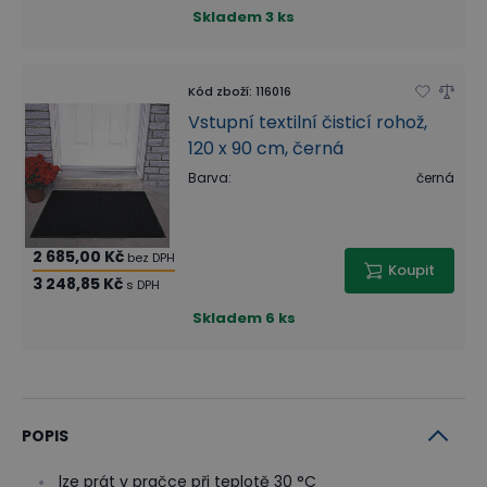
Skladem
3 ks
Kód zboží
:
116016
Vstupní textilní čisticí rohož,
120 x 90 cm, černá
Barva
:
černá
2 685,00 Kč
bez DPH
Koupit
3 248,85 Kč
s DPH
Skladem
6 ks
POPIS
lze prát v pračce při teplotě 30 °C