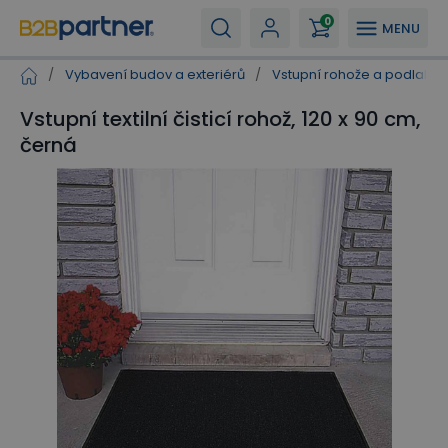
0
MENU
/
Vybavení budov a exteriérů
/
Vstupní rohože a podlahov
Vstupní textilní čisticí rohož, 120 x 90 cm,
černá