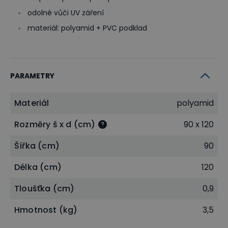
odolné vůči UV záření
materiál: polyamid + PVC podklad
PARAMETRY
Materiál
polyamid
Rozměry š x d (cm)
90 x 120
Šířka (cm)
90
Délka (cm)
120
Tloušťka (cm)
0,9
Hmotnost (kg)
3,5