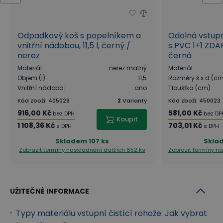
Odpadkový koš s popelníkem a
Odolná vstup
vnitřní nádobou, 11,5 l, černý /
s PVC 1+1 ZDA
nerez
černá
Materiál
:
nerez matný
Materiál
:
Objem (l)
:
11,5
Rozměry š x d (c
Vnitřní nádoba
:
ano
Tloušťka (cm)
:
Kód zboží
:
405029
2
Varianty
Kód zboží
:
450023
916,00 Kč
581,00 Kč
bez DPH
bez DP
Koupit
1 108,36 Kč
703,01 Kč
s DPH
s DPH
Skladem
107 ks
Skla
Zobrazit termíny naskladnění
dalších 652 ks
Zobrazit termíny n
UŽITEČNÉ INFORMACE
Typy materiálu vstupní čistící rohože: Jak vybrat