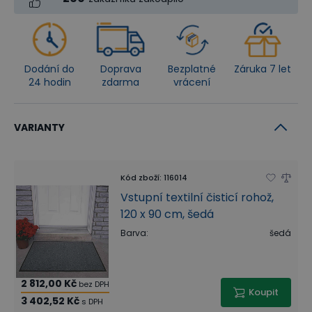
Dodání do
Doprava
Bezplatné
Záruka 7 let
24 hodin
zdarma
vrácení
VARIANTY
Kód zboží
:
116014
Vstupní textilní čisticí rohož,
120 x 90 cm, šedá
Barva
:
šedá
2 812,00 Kč
bez DPH
Koupit
3 402,52 Kč
s DPH