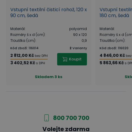
Vstupní textilní čisticí rohož, 120 x
Vstupní textiln
90 cm, šedá
180 cm, šedá
Materiál
:
polyamid
Materiál
:
Rozměry š x d (cm)
:
90 x 120
Rozměry š x d (c
Tloušťka (cm)
:
0,9
Tloušťka (cm)
:
Kód zboží
:
116014
2
Varianty
Kód zboží
:
116020
2 812,00 Kč
4 846,00 Kč
bez DPH
bez
Koupit
3 402,52 Kč
5 863,66 Kč
s DPH
s DP
Skladem
3 ks
Sk
800 700 700
Volejte zdarma