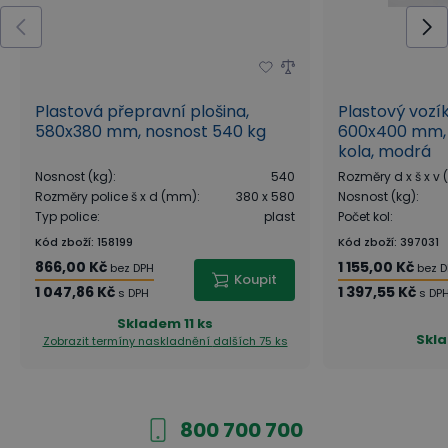
Plastová přepravní plošina,
Plastový vozí
580x380 mm, nosnost 540 kg
600x400 mm, 
kola, modrá
Nosnost (kg)
:
540
Rozměry d x š x v
Rozměry police š x d (mm)
:
380 x 580
Nosnost (kg)
:
Typ police
:
plast
Počet kol
:
Kód zboží
:
158199
Kód zboží
:
397031
866,00 Kč
1 155,00 Kč
bez DPH
bez 
Koupit
1 047,86 Kč
1 397,55 Kč
s DPH
s DP
Skladem
11 ks
Skl
Zobrazit termíny naskladnění
dalších 75 ks
800 700 700