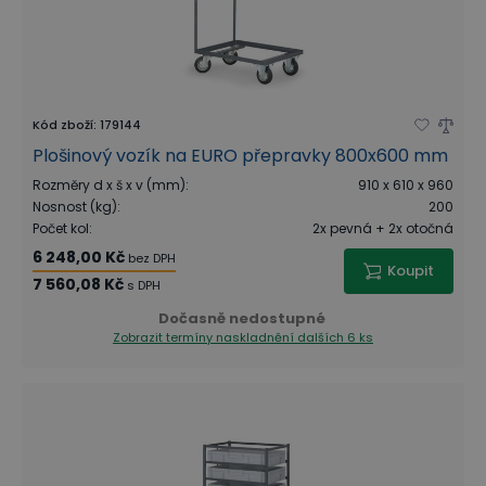
Kód zboží
:
179144
Plošinový vozík na EURO přepravky 800x600 mm
Rozměry d x š x v (mm)
:
910 x 610 x 960
Nosnost (kg)
:
200
Počet kol
:
2x pevná + 2x otočná
6 248,00 Kč
bez DPH
Koupit
7 560,08 Kč
s DPH
Dočasně nedostupné
Zobrazit termíny naskladnění
dalších 6 ks