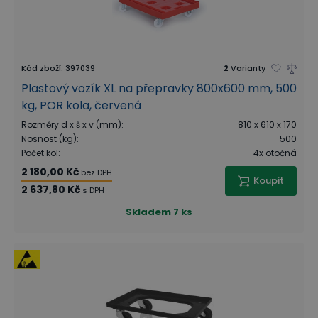
Kód zboží
:
397039
2
Varianty
Plastový vozík XL na přepravky 800x600 mm, 500
kg, POR kola, červená
Rozměry d x š x v (mm)
:
810 x 610 x 170
Nosnost (kg)
:
500
Počet kol
:
4x otočná
2 180,00 Kč
bez DPH
Koupit
2 637,80 Kč
s DPH
Skladem
7 ks