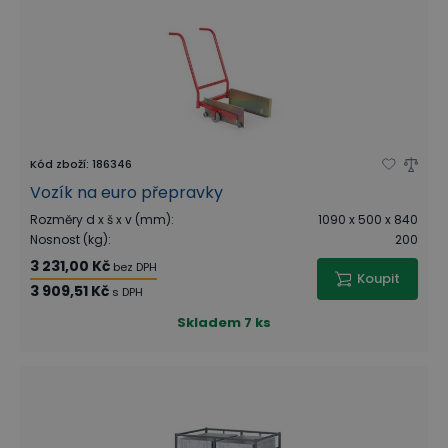
Kód zboží
:
186346
Vozík na euro přepravky
Rozměry d x š x v (mm)
:
1090 x 500 x 840
Nosnost (kg)
:
200
3 231,00 Kč
bez DPH
Koupit
3 909,51 Kč
s DPH
Skladem
7 ks