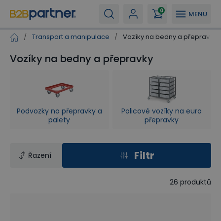
0
MENU
/
Transport a manipulace
/
Vozíky na bedny a přepravky
Vozíky na bedny a přepravky
Podvozky na přepravky a
Policové vozíky na euro
palety
přepravky
Filtr
Řazení
26
produktů