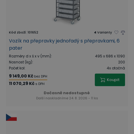
Kód zboží
:
101652
4
Varianty
Vozík na přepravky jednořadý s přepravkami, 6
pater
Rozměry d x š x v (mm)
:
495 x 686 x 1090
Nosnost (kg)
:
200
Počet kol
:
4x otočná
9 149,00 Kč
bez DPH
Koupit
11 070,29 Kč
s DPH
Dočasně nedostupné
Další naskladníme 24. 8. 2026 - 11 ks