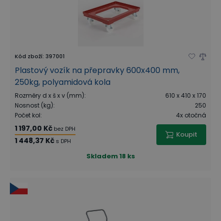
Kód zboží
:
397001
Plastový vozík na přepravky 600x400 mm,
250kg, polyamidová kola
Rozměry d x š x v (mm)
:
610 x 410 x 170
Nosnost (kg)
:
250
Počet kol
:
4x otočná
1 197,00 Kč
bez DPH
Koupit
1 448,37 Kč
s DPH
Skladem
18 ks