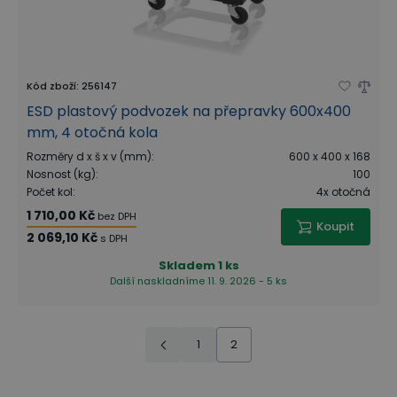
Kód zboží
:
256147
ESD plastový podvozek na přepravky 600x400
mm, 4 otočná kola
Rozměry d x š x v (mm)
:
600 x 400 x 168
Nosnost (kg)
:
100
Počet kol
:
4x otočná
1 710,00 Kč
bez DPH
Koupit
2 069,10 Kč
s DPH
Skladem
1 ks
Další naskladníme 11. 9. 2026 - 5 ks
1
2