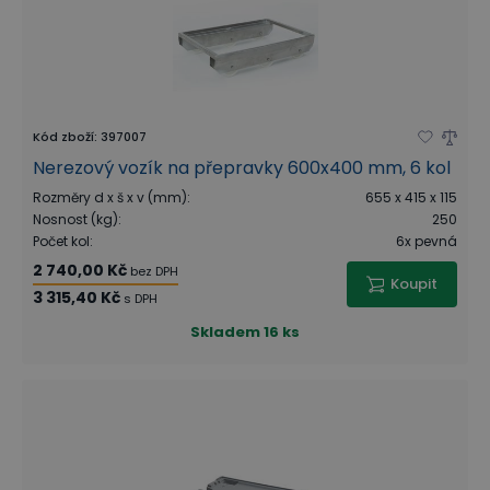
Kód zboží
:
397007
Nerezový vozík na přepravky 600x400 mm, 6 kol
Rozměry d x š x v (mm)
:
655 x 415 x 115
Nosnost (kg)
:
250
Počet kol
:
6x pevná
2 740,00 Kč
bez DPH
Koupit
3 315,40 Kč
s DPH
Skladem
16 ks