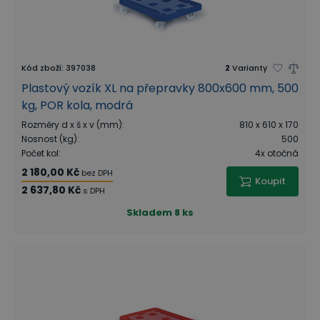
Kód zboží
:
397038
2
Varianty
Plastový vozík XL na přepravky 800x600 mm, 500
kg, POR kola, modrá
Rozměry d x š x v (mm)
:
810 x 610 x 170
Nosnost (kg)
:
500
Počet kol
:
4x otočná
2 180,00 Kč
bez DPH
Koupit
2 637,80 Kč
s DPH
Skladem
8 ks