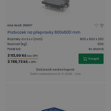
Kód zboží
:
256017
Podvozek na přepravky 800x600 mm
Rozměry d x š x v (mm)
:
800 x 600 x 200
Nosnost (kg)
:
500
Počet kol
:
4x otočná
3 113,00 Kč
bez DPH
Koupit
3 766,73 Kč
s DPH
Dočasně nedostupné
Další naskladníme 12. 8. 2026 - 2 ks