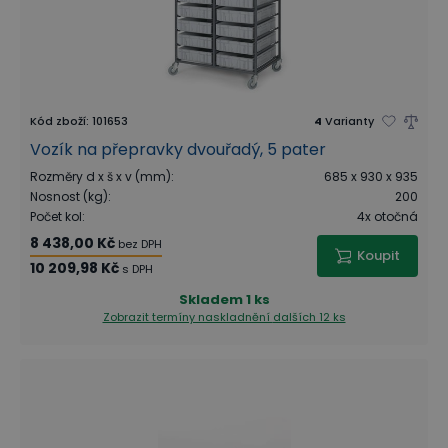
Kód zboží
:
101653
4
Varianty
Vozík na přepravky dvouřadý, 5 pater
Rozměry d x š x v (mm)
:
685 x 930 x 935
Nosnost (kg)
:
200
Počet kol
:
4x otočná
8 438,00 Kč
bez DPH
Koupit
10 209,98 Kč
s DPH
Skladem
1 ks
Zobrazit termíny naskladnění
dalších 12 ks