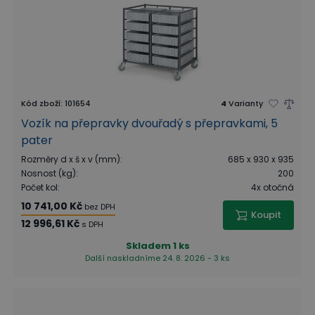
Kód zboží
:
101654
4
Varianty
Vozík na přepravky dvouřadý s přepravkami, 5
pater
Rozměry d x š x v (mm)
:
685 x 930 x 935
Nosnost (kg)
:
200
Počet kol
:
4x otočná
10 741,00 Kč
bez DPH
Koupit
12 996,61 Kč
s DPH
Skladem
1 ks
Další naskladníme 24. 8. 2026 - 3 ks