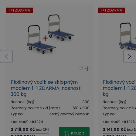
1+1 ZDARMA
1+1 ZDARMA
Plošinový vozík se sklopným
Plošinový voz
madlem 1+1 ZDARMA, nosnost
madlem 1+1 Z
300 kg
kg
Nosnost (kg)
:
300
Nosnost (kg)
:
Rozměry police š x d (mm)
:
610 x 900
Rozměry police š
Typ kol
:
černý pryžový běhoun
Typ kol
:
Kód zboží
:
494024
Kód zboží
:
494023
2 718,00 Kč
2 141,00 Kč
bez DPH
bez 
Koupit