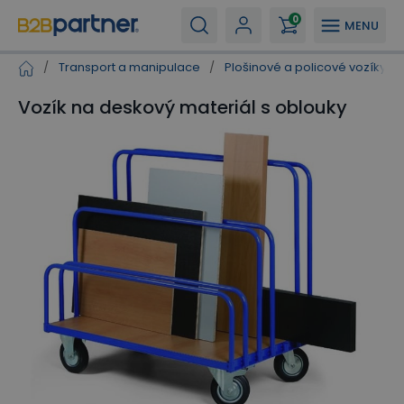
0
MENU
/
Transport a manipulace
/
Plošinové a policové vozíky
/
Vozík na deskový materiál s oblouky