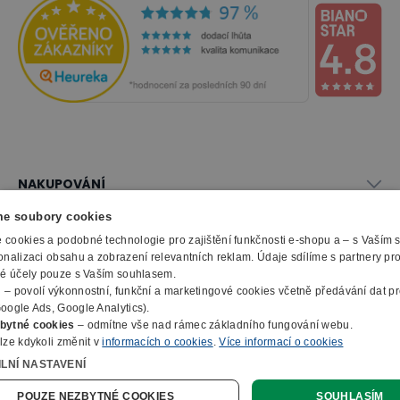
NAKUPOVÁNÍ
Vše o nákupu
e soubory cookies
SLUŽBY
Obchodní podmínky
cookies a podobné technologie pro zajištění funkčnosti e-shopu a – s Vaším
Doprava a montáž
onalizaci obsahu a zobrazení relevantních reklam. Údaje sdílíme s partnery pr
Naše katalogy
ké účely pouze s Vaším souhlasem.
Možnosti platby
O FIRMĚ
Reklamační formulář
m
– povolí výkonnostní, funkční a marketingové cookies včetně předávání dat pro
Záruka, servis, reklamace
Výroba kancelářského nábytku
oogle Ads, Google Analytics).
O nás
Ochrana osobních údajů
bytné cookies
– odmítne vše nad rámec základního fungování webu.
Zpracování elektroodpadu
Kontakty
lze kdykoli změnit v
informacích o cookies
.
Více informací o cookies
© 2010 - 2026 B2B Partner s.r.o. - Všechna práva vyhrazena.
Informace o cookies
E-Procurement
Členství v organizacích
ILNÍ NASTAVENÍ
Profesionální e-shop na míru
Jak nakupovat
Prohlášení o přístupnosti
Ocenění a certifikáty
Online poptávka
POUZE NEZBYTNÉ COOKIES
SOUHLASÍM