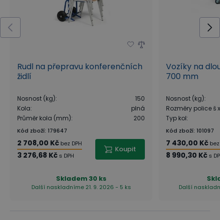
Rudl na přepravu konferenčních
Vozíky na dlou
židlí
700 mm
Nosnost (kg)
:
150
Nosnost (kg)
:
Kola
:
plná
Rozměry police š
Průměr kola (mm)
:
200
Typ kol
:
Kód zboží
:
179647
Kód zboží
:
101097
2 708,00 Kč
7 430,00 Kč
bez DPH
bez
Koupit
3 276,68 Kč
8 990,30 Kč
s DPH
s D
Skladem
30 ks
Sk
Další naskladníme 21. 9. 2026 - 5 ks
Další naskladn