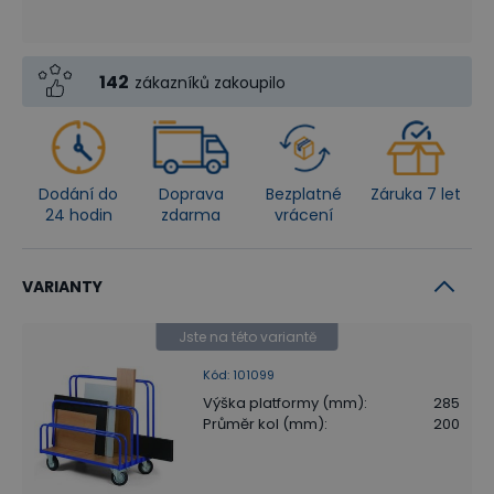
142
zákazníků zakoupilo
Dodání do
Doprava
Bezplatné
Záruka 7 let
24 hodin
zdarma
vrácení
VARIANTY
Jste na této variantě
Kód
:
101099
Výška platformy (mm)
:
285
Průměr kol (mm)
:
200