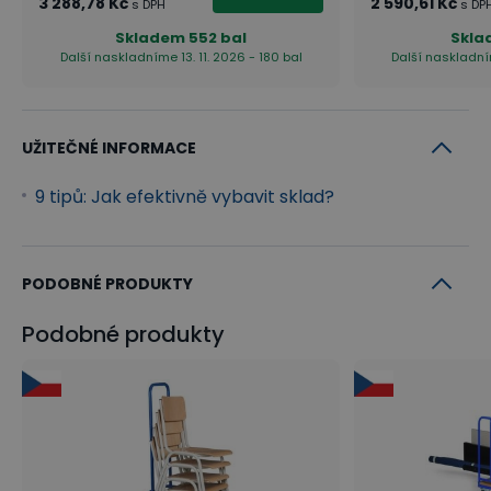
3 288,78 Kč
2 590,61 Kč
s DPH
s DP
Skladem
552 bal
Skla
Další naskladníme 13. 11. 2026 - 180 bal
Další naskladním
UŽITEČNÉ INFORMACE
9 tipů: Jak efektivně vybavit sklad?
PODOBNÉ PRODUKTY
Podobné produkty