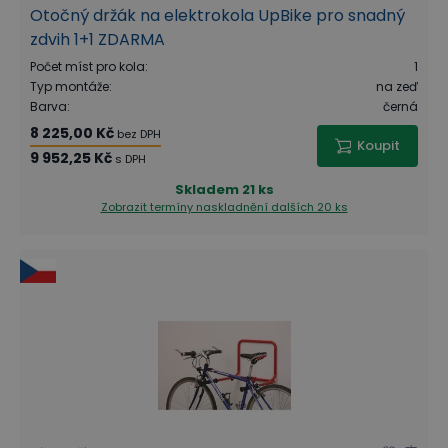
Otočný držák na elektrokola UpBike pro snadný
zdvih 1+1 ZDARMA
Počet míst pro kola
:
1
Typ montáže
:
na zeď
Barva
:
černá
8 225,00 Kč
bez DPH
Koupit
9 952,25 Kč
s DPH
Skladem
21 ks
Zobrazit termíny naskladnění
dalších 20 ks