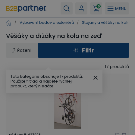
0
MENU
/
Vybavení budov a exteriérů
/
Stojany a věšáky na kola
/
Věšáky a držáky na kola na zeď
Filtr
Řazení
17
produktů
Tato kategorie obsahuje 17 produktů.
Použijte filtraci a najděte rychleji
produkt, který hledáte.
Kód zboží
:
427008