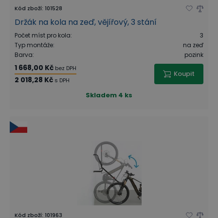
Kód zboží
:
101528
Držák na kola na zeď, vějířový, 3 stání
Počet míst pro kola
:
3
Typ montáže
:
na zeď
Barva
:
pozink
1 668,00 Kč
bez DPH
Koupit
2 018,28 Kč
s DPH
Skladem
4 ks
Kód zboží
:
101963