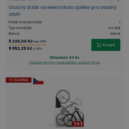
Otočný držák na elektrokola UpBike pro snadný
zdvih
Počet míst pro kola
:
1
Typ montáže
:
na zeď
Barva
:
černá
8 225,00 Kč
bez DPH
Koupit
9 952,25 Kč
s DPH
Skladem
42 ks
Zobrazit termíny naskladnění
dalších 40 ks
1+1 ZDARMA