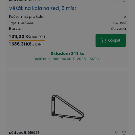
Věšák na kola na zeď, 5 míst
Počet míst pro kola
:
5
Typ montáže
:
na zeď
Barva
:
červená
1 311,00 Kč
bez DPH
Koupit
1 586,31 Kč
s DPH
Skladem
243 ks
Další naskladníme 30. 11. 2026 - 600 ks
Kód zboží
:
919026