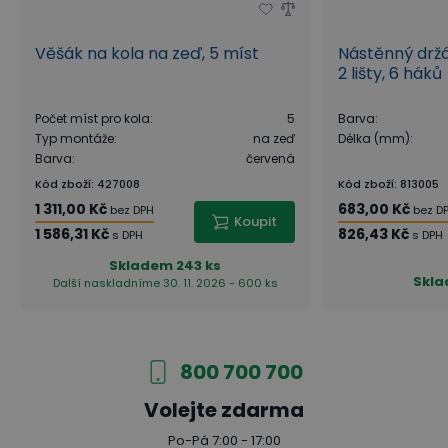
Věšák na kola na zeď, 5 míst
Nástěnný držá
2 lišty, 6 háků
Počet míst pro kola
:
5
Barva
:
Typ montáže
:
na zeď
Délka (mm)
:
Barva
:
červená
Kód zboží
:
427008
Kód zboží
:
813005
1 311,00 Kč
683,00 Kč
bez DPH
bez D
Koupit
1 586,31 Kč
826,43 Kč
s DPH
s DPH
Skladem
243 ks
Skl
Další naskladníme 30. 11. 2026 - 600 ks
800 700 700
Volejte zdarma
Po-Pá 7:00 - 17:00