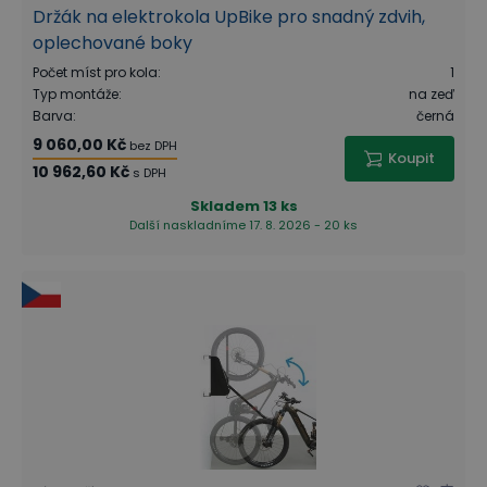
Držák na elektrokola UpBike pro snadný zdvih,
oplechované boky
Počet míst pro kola
:
1
Typ montáže
:
na zeď
Barva
:
černá
9 060,00 Kč
bez DPH
Koupit
10 962,60 Kč
s DPH
Skladem
13 ks
Další naskladníme 17. 8. 2026 - 20 ks