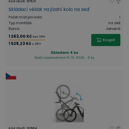
Kód zboží
:
101531
Skládací věšák na jízdní kolo na zeď
Počet míst pro kola
:
1
Typ montáže
:
na zeď
Barva
:
červená
1 263,00 Kč
bez DPH
Koupit
1 528,23 Kč
s DPH
Skladem
4 ks
Další naskladníme 13. 10. 2026 - 5 ks
Kód zboží
:
101964