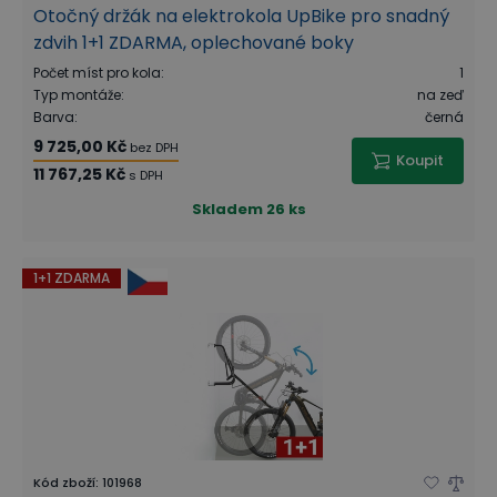
Otočný držák na elektrokola UpBike pro snadný
zdvih 1+1 ZDARMA, oplechované boky
Počet míst pro kola
:
1
Typ montáže
:
na zeď
Barva
:
černá
9 725,00 Kč
bez DPH
Koupit
11 767,25 Kč
s DPH
Skladem
26 ks
1+1 ZDARMA
Kód zboží
:
101968