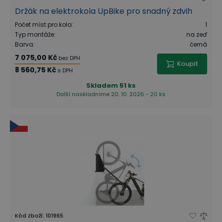
Držák na elektrokola UpBike pro snadný zdvih
Počet míst pro kola
:
1
Typ montáže
:
na zeď
Barva
:
černá
7 075,00 Kč
bez DPH
Koupit
8 560,75 Kč
s DPH
Skladem
51 ks
Další naskladníme 20. 10. 2026 - 20 ks
Kód zboží
:
101965