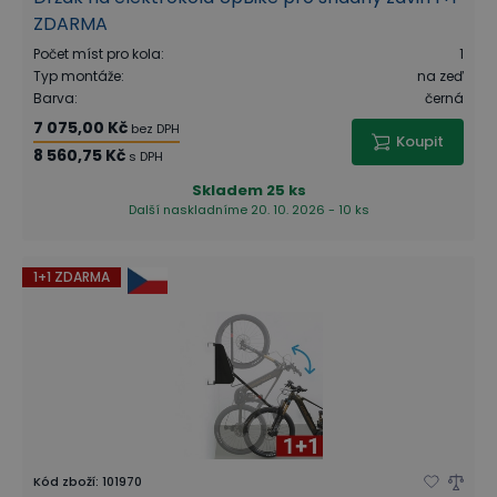
ZDARMA
Počet míst pro kola
:
1
Typ montáže
:
na zeď
Barva
:
černá
7 075,00 Kč
bez DPH
Koupit
8 560,75 Kč
s DPH
Skladem
25 ks
Další naskladníme 20. 10. 2026 - 10 ks
1+1 ZDARMA
Kód zboží
:
101970