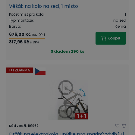
Věšák na kolo na zeď, 1 místo
Počet míst pro kola
:
1
Typ montáže
:
na zeď
Barva
:
černá
676,00 Kč
bez DPH
Koupit
817,96 Kč
s DPH
Skladem
290 ks
1+1 ZDARMA
Kód zboží
:
101967
Držák na elektrokola UpBike pro snadný zdvih 1+1