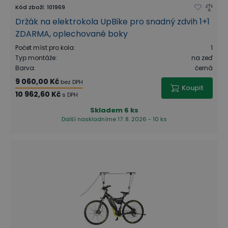
Kód zboží
:
101969
Držák na elektrokola UpBike pro snadný zdvih 1+1
ZDARMA, oplechované boky
Počet míst pro kola
:
1
Typ montáže
:
na zeď
Barva
:
černá
9 060,00 Kč
bez DPH
Koupit
10 962,60 Kč
s DPH
Skladem
6 ks
Další naskladníme 17. 8. 2026 - 10 ks