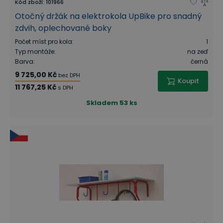
Kód zboží
:
101966
Otočný držák na elektrokola UpBike pro snadný
zdvih, oplechované boky
Počet míst pro kola
:
1
Typ montáže
:
na zeď
Barva
:
černá
9 725,00 Kč
bez DPH
Koupit
11 767,25 Kč
s DPH
Skladem
53 ks