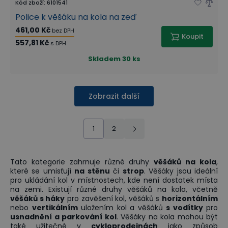
Kód zboží
:
6101541
Police k věšáku na kola na zeď
461,00 Kč
bez DPH
Koupit
557,81 Kč
s DPH
Skladem
30 ks
Zobrazit další
1
2
Tato kategorie zahrnuje různé druhy
věšáků na kola
,
které se umisťují
na stěnu
či
strop
. Věšáky jsou ideální
pro ukládání kol v místnostech, kde není dostatek místa
na zemi. Existují různé druhy věšáků na kola, včetně
věšáků s háky
pro zavěšení kol, věšáků s
horizontálním
nebo
vertikálním
uložením kol a věšáků
s vodítky
pro
usnadnění a parkování kol
. Věšáky na kola mohou být
také užitečné v
cykloprodejnách
jako způsob