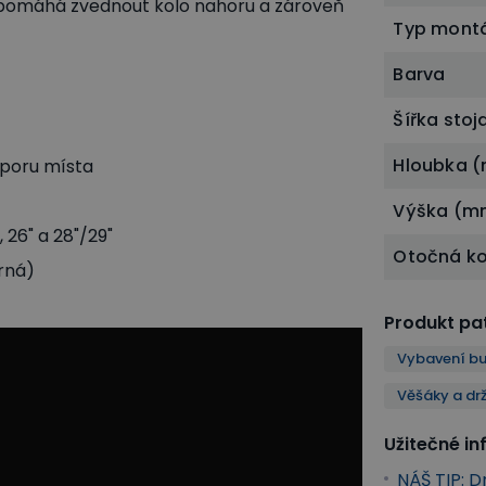
 pomáhá zvednout kolo nahoru a zároveň
Typ mont
Barva
Šířka sto
Hloubka 
sporu místa
Výška (m
 26" a 28"/29"
Otočná ko
rná)
Produkt pat
Vybavení bu
Věšáky a dr
Užitečné i
NÁŠ TIP: 