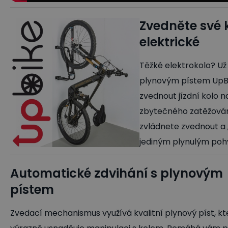
Zvedněte své 
elektrické
Těžké elektrokolo? U
plynovým pístem UpB
zvednout jízdní kolo 
zbytečného zatěžován
zvládnete zvednout a 
jediným plynulým po
Automatické zdvihání s plynovým
pístem
Zvedací mechanismus využívá kvalitní plynový píst, kt