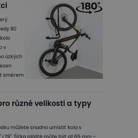
ci
erý
tedy 90
kolo
o v
ebo úzkých
mezen
opit směrem
ro různé velikosti a typy
áku můžete snadno umístit kola s
 i 29". Šířka pláště může být až 65 mm –