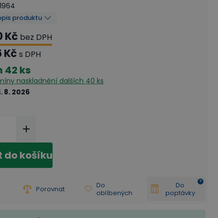
01964
opis produktu
0 Kč
bez DPH
5 Kč
s DPH
m
42 ks
rmíny naskladnění
dalších 40 ks
1. 8. 2026
t do košíku
Do
Do
Porovnat
oblíbených
poptávky