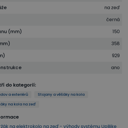
áže
na zeď
černá
janu (mm)
150
(mm)
358
m)
929
nstrukce
ano
ří do kategorií
:
dov a exteriérů
Stojany a věšáky na kola
žáky na kola na zeď
nformace
Držák na elektrokolo na zeď - výhody systému UpBike