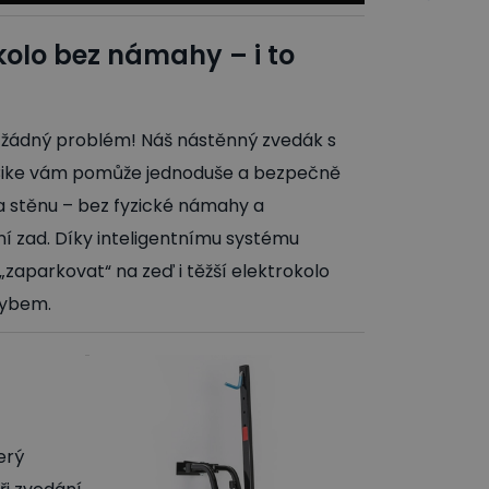
kolo bez námahy – i to
ž žádný problém! Náš nástěnný zvedák s
ike vám pomůže jednoduše a bezpečně
na stěnu – bez fyzické námahy a
í zad. Díky inteligentnímu systému
„zaparkovat“ na zeď i těžší elektrokolo
hybem.
erý