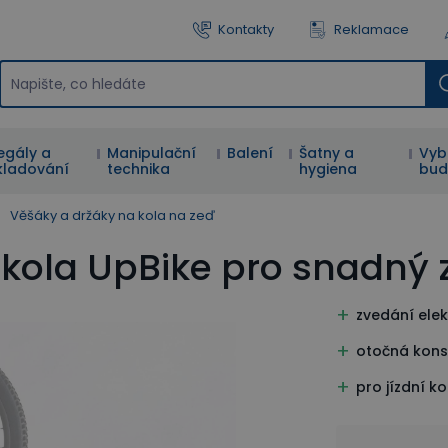
Kontakty
Reklamace
egály a
Manipulační
Balení
Šatny a
Vyb
kladování
technika
hygiena
bud
Věšáky a držáky na kola na zeď
okola UpBike pro snadný 
zvedání ele
otočná kons
pro jízdní ko