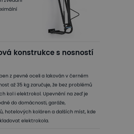
i zvedání
aximální
ová konstrukce s nosností
ben z pevné oceli a lakován v černém
nost až 35 kg zaručuje, že bez problémů
h kol i elektrokol. Upevnění na zeď je
hodné do domácnosti, garáže,
ů, hotelových koláren a dalších míst, kde
kladovat elektrokola.