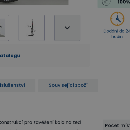
100
%
Dodání do 2
hodin
katalogu
íslušenství
Související zboží
konstrukcí pro zavěšení kola na zeď
Počet mís