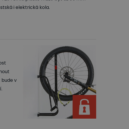
tská i elektrická kola.
ost
nout
k bude v
í.