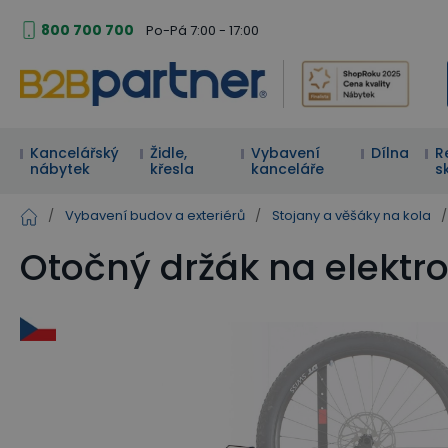
800 700 700
Po-Pá 7:00 - 17:00
Kancelářský
Židle,
Vybavení
Dílna
R
nábytek
křesla
kanceláře
s
/
Vybavení budov a exteriérů
/
Stojany a věšáky na kola
/
Otočný držák na elektr