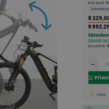
Kód zboží
:
1
Zobrazit p
8 225,0
9 952,2
Sklade
Zobrazit te
Doručíme
:
1
Přida
Sdílet