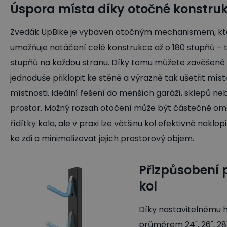
Úspora místa díky otočné konstruk
Zvedák UpBike je vybaven otočným mechanismem, kt
umožňuje natáčení celé konstrukce až o 180 stupňů – 
stupňů na každou stranu. Díky tomu můžete zavěšené 
jednoduše přiklopit ke stěně a výrazně tak ušetřit míst
místnosti. Ideální řešení do menších garáží, sklepů n
prostor. Možný rozsah otočení může být částečně o
řídítky kola, ale v praxi lze většinu kol efektivně nakl
ke zdi a minimalizovat jejich prostorový objem.
Přizpůsobení p
kol
Díky nastavitelnému h
průměrem 24", 26", 28"