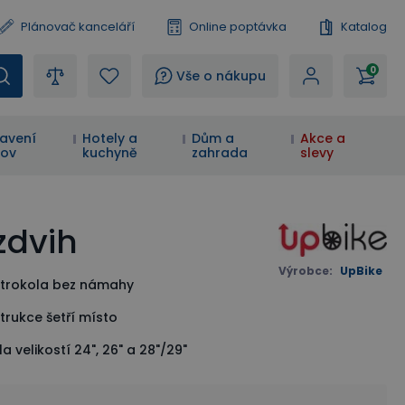
Plánovač kanceláří
Online poptávka
Katalog
0
?
Vše o nákupu
avení
Hotely a
Dům a
Akce a
ov
kuchyně
zahrada
slevy
zdvih
Výrobce
:
UpBike
ktrokola bez námahy
trukce šetří místo
la velikostí 24", 26" a 28"/29"