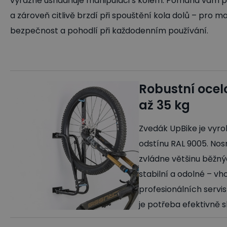
výrazně usnadňuje manipulaci s kolem. Pomáhá vám př
a zároveň citlivě brzdí při spouštění kola dolů – pro m
bezpečnost a pohodlí při každodenním používání.
Robustní ocel
až 35 kg
Zvedák UpBike je vyro
odstínu RAL 9005. Nos
zvládne většinu běžnýc
stabilní a odolné – v
profesionálních servis
je potřeba efektivně s