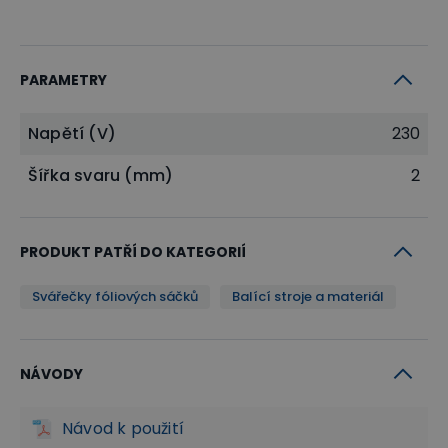
PARAMETRY
Napětí (V)
230
Šířka svaru (mm)
2
PRODUKT PATŘÍ DO KATEGORIÍ
Svářečky fóliových sáčků
Balící stroje a materiál
NÁVODY
Návod k použití