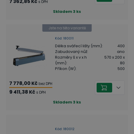
7 362,85 Kč
s DPH
Skladem
3
ks
Jste na této variantě
Kód
:
180011
Délka svářecí lišty (mm)
:
400
Zabudovaný nůž
:
ano
Rozměry š x v x h
570 x 200 x
(mm)
:
80
Příkon (W)
:
500
7 778,00 Kč
bez DPH
9 411,38 Kč
s DPH
Skladem
3
ks
Kód
:
180012