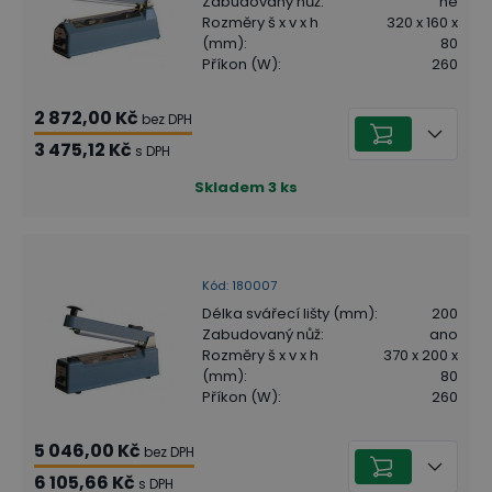
Zabudovaný nůž
:
ne
Rozměry š x v x h
320 x 160 x
(mm)
:
80
Příkon (W)
:
260
2 872,00 Kč
bez DPH
3 475,12 Kč
s DPH
Skladem
3
ks
Kód
:
180007
Délka svářecí lišty (mm)
:
200
Zabudovaný nůž
:
ano
Rozměry š x v x h
370 x 200 x
(mm)
:
80
Příkon (W)
:
260
5 046,00 Kč
bez DPH
6 105,66 Kč
s DPH