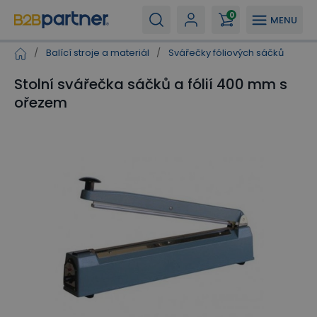
0
MENU
/
Balící stroje a materiál
/
Svářečky fóliových sáčků
Stolní svářečka sáčků a fólií 400 mm s
ořezem