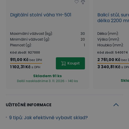
Digitální stolní váha YH-501
Balicí stůl, su
délka 2200 
Maximální váživost (kg)
:
30
Délka (mm)
:
Minimální váživost (g)
:
20
Výška (mm)
:
Přesnost (g)
:
1
Hloubka (mm)
:
Kód zboží
:
927000
Kód zboží
:
540074
911,00 Kč
2 761,00 Kč
bez DPH
bez 
Koupit
1 102,31 Kč
3 340,81 Kč
s DPH
s DP
Skladem
91 ks
Skl
Další naskladníme 3. 11. 2026 - 140 ks
UŽITEČNÉ INFORMACE
9 tipů: Jak efektivně vybavit sklad?