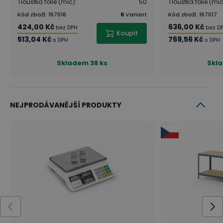
Tloušťka fólie (mic)
:
50
Tloušťka fólie (mi
Kód zboží
:
167016
6
Variant
Kód zboží
:
167017
424,00 Kč
636,00 Kč
bez DPH
bez D
Koupit
513,04 Kč
769,56 Kč
s DPH
s DPH
Skladem
38 ks
Skl
NEJPRODÁVANĚJŠÍ PRODUKTY