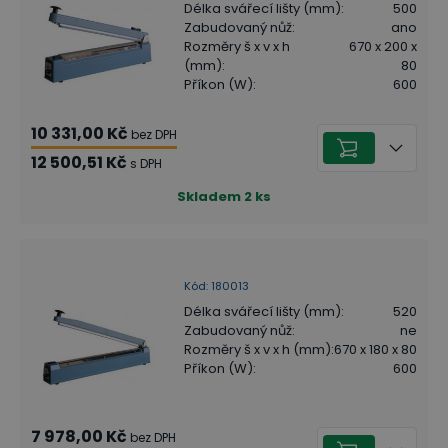
Délka svářecí lišty (mm)
:
500
Zabudovaný nůž
:
ano
Rozměry š x v x h
670 x 200 x
(mm)
:
80
Příkon (W)
:
600
10 331,00 Kč
bez DPH
12 500,51 Kč
s DPH
Skladem
2
ks
Kód
:
180013
Délka svářecí lišty (mm)
:
520
Zabudovaný nůž
:
ne
Rozměry š x v x h (mm)
:
670 x 180 x 80
Příkon (W)
:
600
7 978,00 Kč
bez DPH