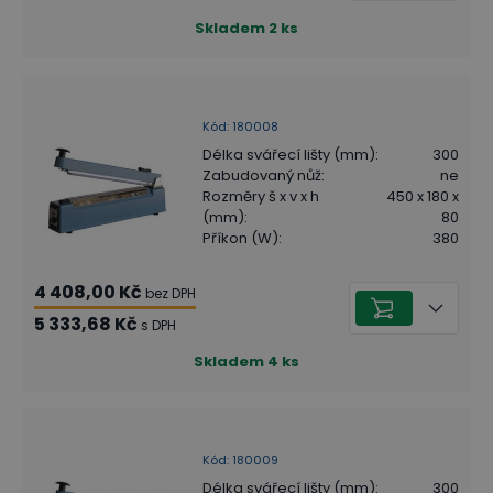
Skladem
2
ks
Kód
:
180008
Délka svářecí lišty (mm)
:
300
Zabudovaný nůž
:
ne
Rozměry š x v x h
450 x 180 x
(mm)
:
80
Příkon (W)
:
380
4 408,00 Kč
bez DPH
5 333,68 Kč
s DPH
Skladem
4
ks
Kód
:
180009
Délka svářecí lišty (mm)
:
300