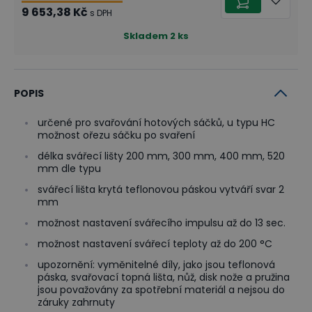
9 653,38 Kč
s DPH
Skladem
2
ks
POPIS
určené pro svařování hotových sáčků, u typu HC
možnost ořezu sáčku po svaření
délka svářecí lišty 200 mm, 300 mm, 400 mm, 520
mm dle typu
svářecí lišta krytá teflonovou páskou vytváří svar 2
mm
možnost nastavení svářecího impulsu až do 13 sec.
možnost nastavení svářecí teploty až do 200 °C
upozornění: vyměnitelné díly, jako jsou teflonová
páska, svařovací topná lišta, nůž, disk nože a pružina
jsou považovány za spotřební materiál a nejsou do
záruky zahrnuty