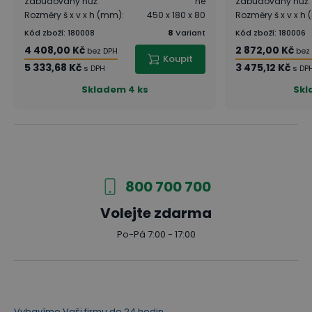
Zabudovaný nůž
:
ne
Zabudovaný nůž
:
Rozměry š x v x h (mm)
:
450 x 180 x 80
Rozměry š x v x h
Kód zboží
:
180008
8
Variant
Kód zboží
:
180006
4 408,00 Kč
2 872,00 Kč
bez DPH
bez
Koupit
5 333,68 Kč
3 475,12 Kč
s DPH
s DP
Skladem
4 ks
Sk
800 700 700
Volejte zdarma
Po-Pá 7:00 - 17:00
Vybavíme Vaši firmu do 24 hodin