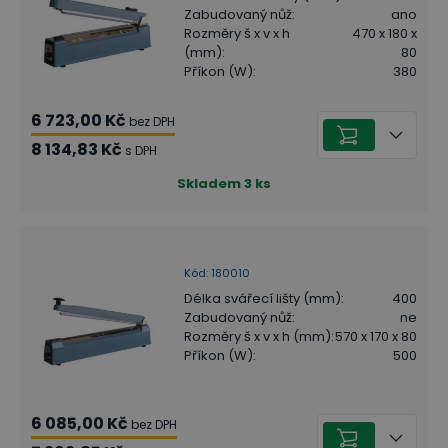
Zabudovaný nůž
:
ano
Rozměry š x v x h
470 x 180 x
(mm)
:
80
Příkon (W)
:
380
6 723,00 Kč
bez DPH
8 134,83 Kč
s DPH
Skladem
3
ks
Kód
:
180010
Délka svářecí lišty (mm)
:
400
Zabudovaný nůž
:
ne
Rozměry š x v x h (mm)
:
570 x 170 x 80
Příkon (W)
:
500
6 085,00 Kč
bez DPH