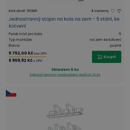
Kód zboží
:
101380
2
Varianty
Jednostranný stojan na kola na zem - 5 stání, ke
kotvení
Počet míst pro kola
:
5
Typ montáže
:
na zem ke kotvení
Barva
:
pozink
5 752,00 Kč
bez DPH
Koupit
6 959,92 Kč
s DPH
Skladem
5 ks
Zobrazit termíny naskladnění
dalších 10 ks