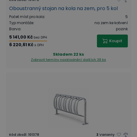
Oboustranný stojan na kola na zem, pro 5 kol
Počet míst pro kola
:
5
Typ montáže
:
na zem ke kotvení
Barva
:
pozink
5 141,00 Kč
bez DPH
Koupit
6 220,61 Kč
s DPH
Skladem
22 ks
Zobrazit termíny naskladnění
dalších 38 ks
Kód zboží
:
101378
2
Varianty