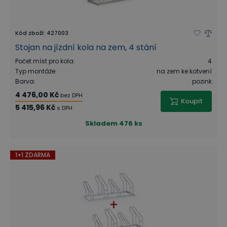
Kód zboží
:
427003
Stojan na jízdní kola na zem, 4 stání
Počet míst pro kola
:
4
Typ montáže
:
na zem ke kotvení
Barva
:
pozink
4 476,00 Kč
bez DPH
Koupit
5 415,96 Kč
s DPH
Skladem
476 ks
1+1 ZDARMA