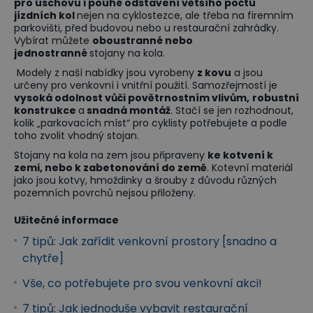
pro úschovu i pouhé odstavení většího počtu
jízdních kol
nejen na cyklostezce, ale třeba na firemním
parkovišti, před budovou nebo u restaurační zahrádky.
Vybírat můžete
oboustranné nebo
jednostranné
stojany na kola.
Modely z naší nabídky jsou vyrobeny
z kovu
a jsou
určeny pro venkovní i vnitřní použití. Samozřejmostí je
vysoká odolnost vůči povětrnostním vlivům,
robustní
konstrukce
a
snadná montáž
. Stačí se jen rozhodnout,
kolik „parkovacích míst“ pro cyklisty potřebujete a podle
toho zvolit vhodný stojan.
Stojany na kola na zem jsou připraveny
ke kotvení k
zemi, nebo k zabetonování do země
. Kotevní materiál
jako jsou kotvy, hmoždinky a šrouby z důvodu různých
pozemních povrchů nejsou přiloženy.
Užitečné informace
7 tipů: Jak zařídit venkovní prostory [snadno a
chytře]
Vše, co potřebujete pro svou venkovní akci!
7 tipů: Jak jednoduše vybavit restaurační