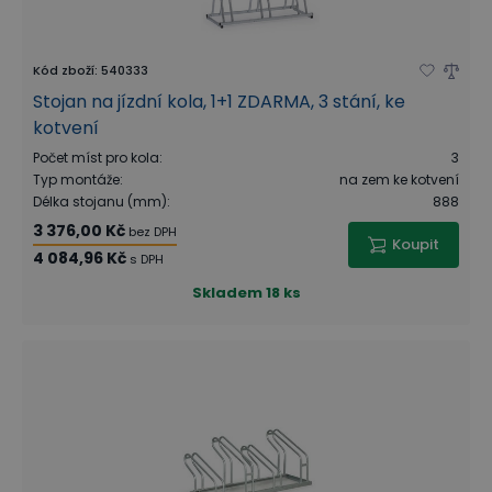
Kód zboží
:
540333
Stojan na jízdní kola, 1+1 ZDARMA, 3 stání, ke
kotvení
Počet míst pro kola
:
3
Typ montáže
:
na zem ke kotvení
Délka stojanu (mm)
:
888
3 376,00 Kč
bez DPH
Koupit
4 084,96 Kč
s DPH
Skladem
18 ks