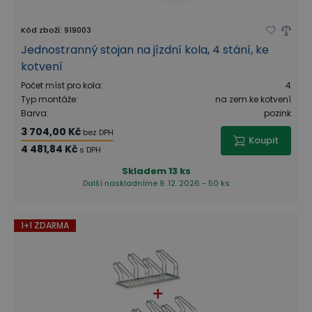
Kód zboží
:
919003
Jednostranný stojan na jízdní kola, 4 stání, ke
kotvení
Počet míst pro kola
:
4
Typ montáže
:
na zem ke kotvení
Barva
:
pozink
3 704,00 Kč
bez DPH
Koupit
4 481,84 Kč
s DPH
Skladem
13 ks
Další naskladníme 9. 12. 2026 - 50 ks
1+1 ZDARMA