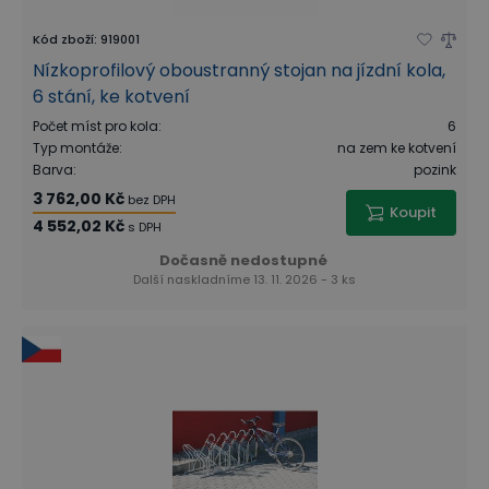
Kód zboží
:
919001
Nízkoprofilový oboustranný stojan na jízdní kola,
6 stání, ke kotvení
Počet míst pro kola
:
6
Typ montáže
:
na zem ke kotvení
Barva
:
pozink
3 762,00 Kč
bez DPH
Koupit
4 552,02 Kč
s DPH
Dočasně nedostupné
Další naskladníme 13. 11. 2026 - 3 ks