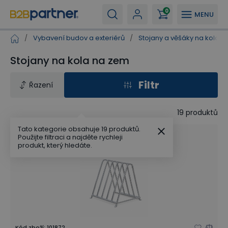
0
MENU
/
Vybavení budov a exteriérů
/
Stojany a věšáky na kola
/
Stojany na kola na zem
Filtr
Řazení
19
produktů
Tato kategorie obsahuje 19 produktů.
Použijte filtraci a najděte rychleji
produkt, který hledáte.
Kód zboží
:
101872