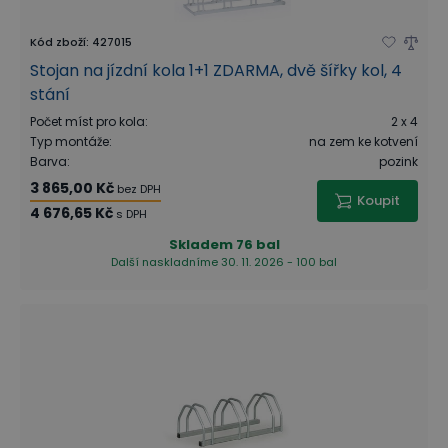
Kód zboží
:
427015
Stojan na jízdní kola 1+1 ZDARMA, dvě šířky kol, 4
stání
Počet míst pro kola
:
2 x 4
Typ montáže
:
na zem ke kotvení
Barva
:
pozink
3 865,00 Kč
bez DPH
Koupit
4 676,65 Kč
s DPH
Skladem
76 bal
Další naskladníme 30. 11. 2026 - 100 bal