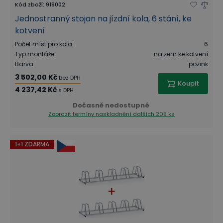
Kód zboží
:
919002
Jednostranný stojan na jízdní kola, 6 stání, ke
kotvení
Počet míst pro kola
:
6
Typ montáže
:
na zem ke kotvení
Barva
:
pozink
3 502,00 Kč
bez DPH
Koupit
4 237,42 Kč
s DPH
Dočasně nedostupné
Zobrazit termíny naskladnění
dalších 205 ks
1+1 ZDARMA