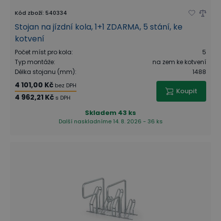
Kód zboží
:
540334
Stojan na jízdní kola, 1+1 ZDARMA, 5 stání, ke
kotvení
Počet míst pro kola
:
5
Typ montáže
:
na zem ke kotvení
Délka stojanu (mm)
:
1488
4 101,00 Kč
bez DPH
Koupit
4 962,21 Kč
s DPH
Skladem
43 ks
Další naskladníme 14. 8. 2026 - 36 ks