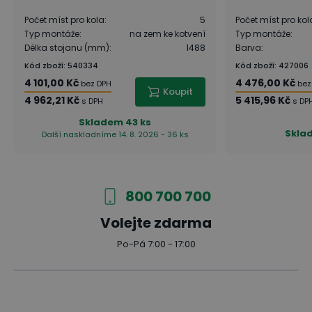
Počet míst pro kola
:
5
Počet míst pro kol
Typ montáže
:
na zem ke kotvení
Typ montáže
:
Délka stojanu (mm)
:
1488
Barva
:
Kód zboží
:
540334
Kód zboží
:
427006
4 101,00 Kč
4 476,00 Kč
bez DPH
bez
Koupit
4 962,21 Kč
5 415,96 Kč
s DPH
s DP
Skladem
43 ks
Skla
Další naskladníme 14. 8. 2026 - 36 ks
800 700 700
Volejte zdarma
Po-Pá 7:00 - 17:00