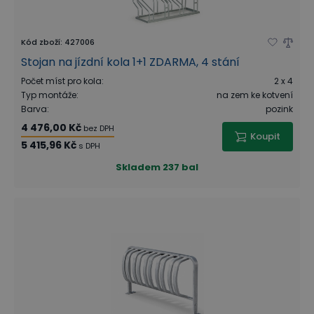
Kód zboží
:
427006
Stojan na jízdní kola 1+1 ZDARMA, 4 stání
Počet míst pro kola
:
2 x 4
Typ montáže
:
na zem ke kotvení
Barva
:
pozink
4 476,00 Kč
bez DPH
Koupit
5 415,96 Kč
s DPH
Skladem
237 bal