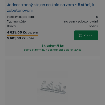
Jednostranný stojan na kola na zem - 5 stání, k
zabetonování
Počet míst pro kola
:
5
Typ montáže
:
na zem k zabetonování
Barva
:
pozink
4 629,00 Kč
bez DPH
Koupit
5 601,09 Kč
s DPH
Skladem
5 ks
Zobrazit termíny naskladnění
dalších 20 ks