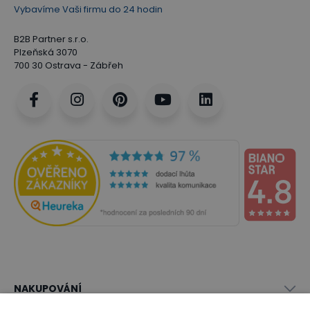
Vybavíme Vaši firmu do 24 hodin
B2B Partner s.r.o.
Plzeňská 3070
700 30 Ostrava - Zábřeh
NAKUPOVÁNÍ