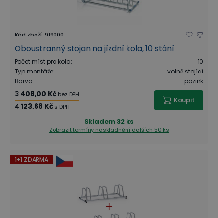
Kód zboží
:
919000
Oboustranný stojan na jízdní kola, 10 stání
Počet míst pro kola
:
10
Typ montáže
:
volně stojící
Barva
:
pozink
3 408,00 Kč
bez DPH
Koupit
4 123,68 Kč
s DPH
Skladem
32 ks
Zobrazit termíny naskladnění
dalších 50 ks
1+1 ZDARMA