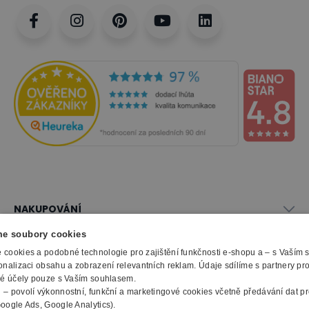
NAKUPOVÁNÍ
Vše o nákupu
e soubory cookies
SLUŽBY
Obchodní podmínky
cookies a podobné technologie pro zajištění funkčnosti e-shopu a – s Vaším
Doprava a montáž
onalizaci obsahu a zobrazení relevantních reklam. Údaje sdílíme s partnery pr
Naše katalogy
ké účely pouze s Vaším souhlasem.
Možnosti platby
O FIRMĚ
Reklamační formulář
m
– povolí výkonnostní, funkční a marketingové cookies včetně předávání dat pro
Záruka, servis, reklamace
Výroba kancelářského nábytku
oogle Ads, Google Analytics).
O nás