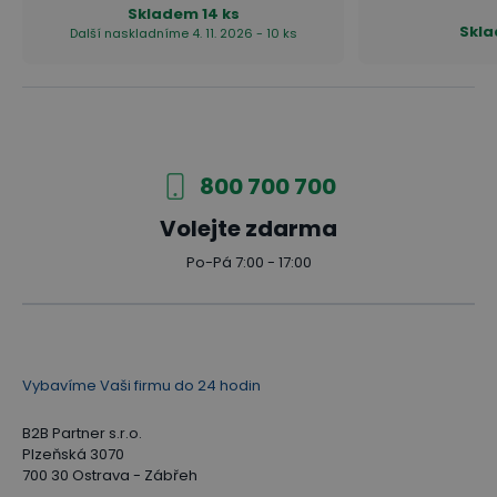
Skladem
14 ks
Skl
Další naskladníme 4. 11. 2026 - 10 ks
800 700 700
Volejte zdarma
Po-Pá 7:00 - 17:00
Vybavíme Vaši firmu do 24 hodin
B2B Partner s.r.o.
Plzeňská 3070
700 30 Ostrava - Zábřeh