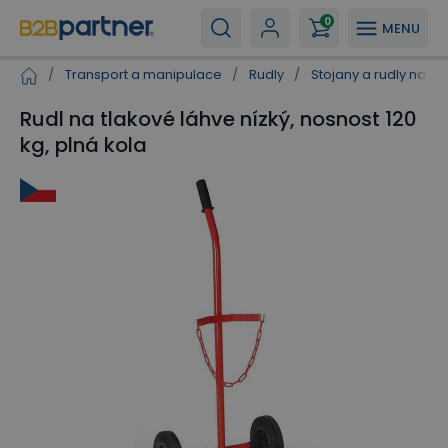
0
MENU
/
Transport a manipulace
/
Rudly
/
Stojany a rudly na tl
Rudl na tlakové láhve nízký, nosnost 120
kg, plná kola