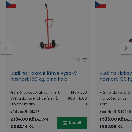
Rudl na tlakové láhve vysoký,
Rudl na tlako
nosnost 150 kg, plná kola
nosnost 100 kg
Průměr tlakové láhve (mm)
:
140 - 229
Průměr tlakové l
Výška tlakové láhve (mm)
:
900 - 1500
Pro počet láhví
:
Pro počet láhví
:
1
Kola
:
Kód zboží
:
101346
Kód zboží
:
540249
2 134,00 Kč
1 536,00 Kč
bez DPH
bez 
Koupit
2 582,14 Kč
1 858,56 Kč
s DPH
s DP