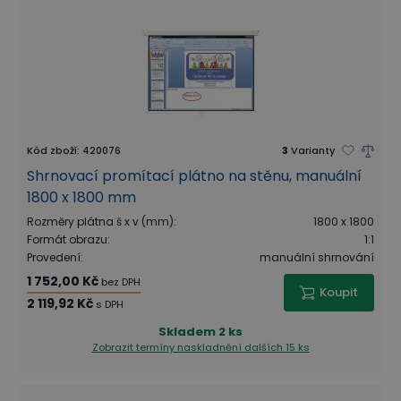
Kód zboží
:
420076
3
Varianty
Shrnovací promítací plátno na stěnu, manuální
1800 x 1800 mm
Rozměry plátna š x v (mm)
:
1800 x 1800
Formát obrazu
:
1:1
Provedení
:
manuální shrnování
1 752,00 Kč
bez DPH
Koupit
2 119,92 Kč
s DPH
Skladem
2 ks
Zobrazit termíny naskladnění
dalších 15 ks