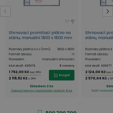
Shrnovací promítací plátno na
Shrnovací pro
stěnu, manuální 1800 x 1800 mm
stěnu, manuá
Rozměry plátna š x v (mm)
:
1800 x 1800
Rozměry plátna š
Formát obrazu
:
1:1
Formát obrazu
:
Provedení
:
manuální shrnování
Provedení
:
Kód zboží
:
420076
3
Varianty
Kód zboží
:
420077
1 752,00 Kč
2 124,00 Kč
bez DPH
bez 
Koupit
2 119,92 Kč
2 570,04 Kč
s DPH
s D
Skladem
2 ks
Skl
Zobrazit termíny naskladnění
dalších 15 ks
Další naskladní