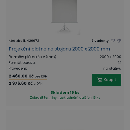
Kód zboží
:
420072
2
Varianty
Projekční plátno na stojanu 2000 x 2000 mm
Rozměry plátna š x v (mm)
:
2000 x 2000
Formát obrazu
:
1:1
Provedení
:
na stativu
2 460,00 Kč
bez DPH
Koupit
2 976,60 Kč
s DPH
Skladem
16 ks
Zobrazit termíny naskladnění
dalších 15 ks