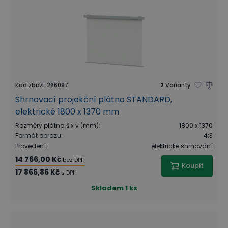
Kód zboží
:
266097
2
Varianty
Shrnovací projekční plátno STANDARD,
elektrické 1800 x 1370 mm
Rozměry plátna š x v (mm)
:
1800 x 1370
Formát obrazu
:
4:3
Provedení
:
elektrické shrnování
14 766,00 Kč
bez DPH
Koupit
17 866,86 Kč
s DPH
Skladem
1 ks