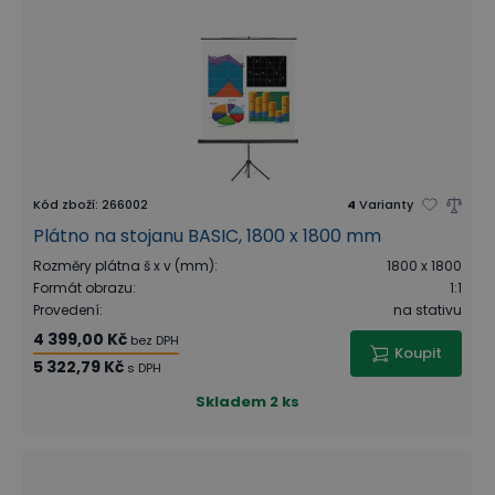
Kód zboží
:
266002
4
Varianty
Plátno na stojanu BASIC, 1800 x 1800 mm
Rozměry plátna š x v (mm)
:
1800 x 1800
Formát obrazu
:
1:1
Provedení
:
na stativu
4 399,00 Kč
bez DPH
Koupit
5 322,79 Kč
s DPH
Skladem
2 ks