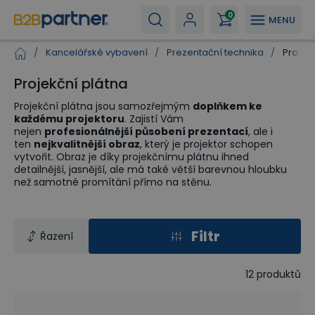
0
MENU
/
Kancelářské vybavení
/
Prezentační technika
/
Projek
Projekční plátna
Projekční plátna jsou samozřejmým
doplňkem ke
každému projektoru
. Zajistí Vám
nejen
profesionálnější působení prezentací
, ale i
ten
nejkvalitnější obraz
, který je projektor schopen
vytvořit. Obraz je díky projekčnímu plátnu ihned
detailnější, jasnější, ale má také větší barevnou hloubku
než samotné promítání přímo na stěnu.
Filtr
Řazení
12
produktů