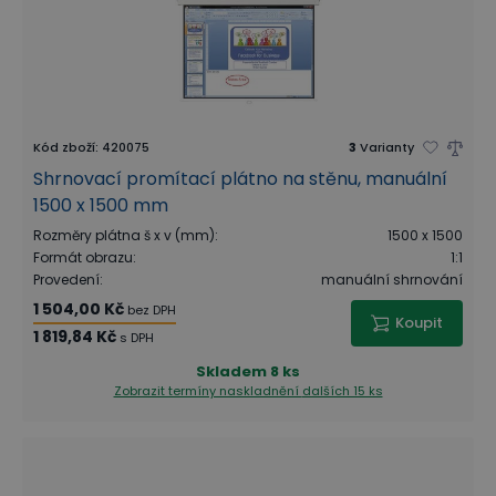
Kód zboží
:
420075
3
Varianty
Shrnovací promítací plátno na stěnu, manuální
1500 x 1500 mm
Rozměry plátna š x v (mm)
:
1500 x 1500
Formát obrazu
:
1:1
Provedení
:
manuální shrnování
1 504,00 Kč
bez DPH
Koupit
1 819,84 Kč
s DPH
Skladem
8 ks
Zobrazit termíny naskladnění
dalších 15 ks