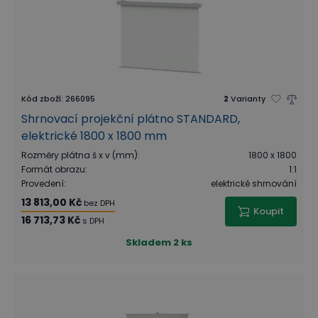
Kód zboží
:
266095
2
Varianty
Shrnovací projekční plátno STANDARD,
elektrické 1800 x 1800 mm
Rozměry plátna š x v (mm)
:
1800 x 1800
Formát obrazu
:
1:1
Provedení
:
elektrické shrnování
13 813,00 Kč
bez DPH
Koupit
16 713,73 Kč
s DPH
Skladem
2 ks