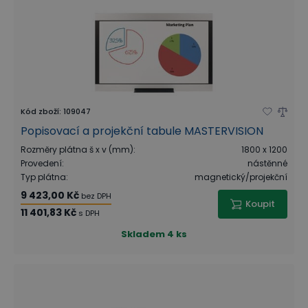
Kód zboží
:
109047
Popisovací a projekční tabule MASTERVISION
Rozměry plátna š x v (mm)
:
1800 x 1200
Provedení
:
nástěnné
Typ plátna
:
magnetický/projekční
9 423,00 Kč
bez DPH
Koupit
11 401,83 Kč
s DPH
Skladem
4 ks