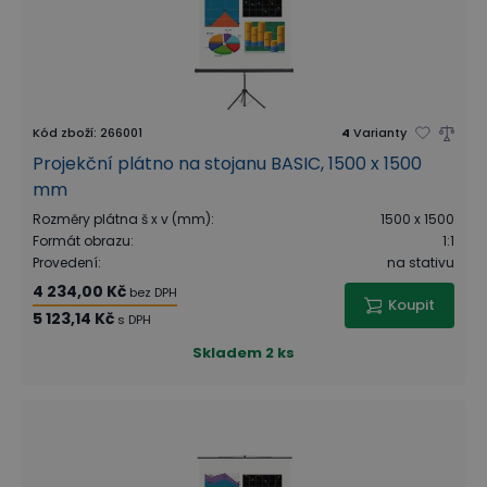
Kód zboží
:
266001
4
Varianty
Projekční plátno na stojanu BASIC, 1500 x 1500
mm
Rozměry plátna š x v (mm)
:
1500 x 1500
Formát obrazu
:
1:1
Provedení
:
na stativu
4 234,00 Kč
bez DPH
Koupit
5 123,14 Kč
s DPH
Skladem
2 ks