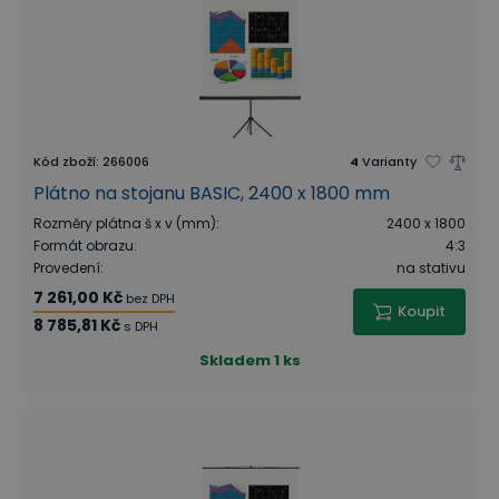
Kód zboží
:
266006
4
Varianty
Plátno na stojanu BASIC, 2400 x 1800 mm
Rozměry plátna š x v (mm)
:
2400 x 1800
Formát obrazu
:
4:3
Provedení
:
na stativu
7 261,00 Kč
bez DPH
Koupit
8 785,81 Kč
s DPH
Skladem
1 ks