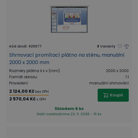
Kód zboží
:
420077
3
Varianty
Shrnovací promítací plátno na stěnu, manuální
2000 x 2000 mm
Rozměry plátna š x v (mm)
:
2000 x 2000
Formát obrazu
:
1:1
Provedení
:
manuální shrnování
2 124,00 Kč
bez DPH
Koupit
2 570,04 Kč
s DPH
Skladem
6 ks
Další naskladníme 23. 11. 2026 - 15 ks