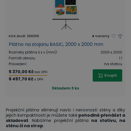
Kód zboží
:
266005
4
Varianty
Plátno na stojanu BASIC, 2000 x 2000 mm
Rozměry plátna š x v (mm)
:
2000 x 2000
Formát obrazu
:
1:1
Provedení
:
na stativu
5 370,00 Kč
bez DPH
Koupit
6 497,70 Kč
s DPH
Skladem
3 ks
Projekční plátna eliminují navíc i nerovnosti stěny a díky
jejich kompaktnosti je můžete také
pohodlně přenášet a
skladovat
. Nabízíme projekční plátna
na stativu, na
stěnu či na strop
.