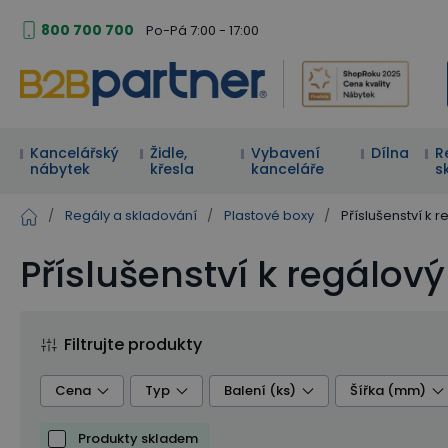
800 700 700
Po-Pá 7:00 - 17:00
Kancelářský
Židle,
Vybavení
Dílna
R
nábytek
křesla
kanceláře
s
/
Regály a skladování
/
Plastové boxy
/
Příslušenství k
Příslušenství k regálo
Filtrujte produkty
Cena
Typ
Balení (ks)
Šířka (mm)
Produkty skladem