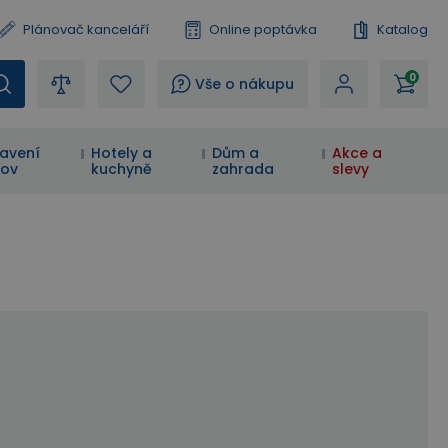
Plánovač kanceláří
Online poptávka
Katalog
0
?
Vše o nákupu
avení
Hotely a
Dům a
Akce a
ov
kuchyně
zahrada
slevy