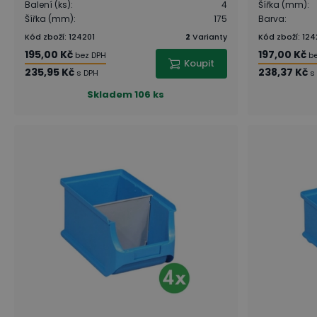
Balení (ks)
:
4
Šířka (mm)
:
Šířka (mm)
:
175
Barva
:
Kód zboží
:
124201
2
Varianty
Kód zboží
:
124
195,00 Kč
197,00 Kč
bez DPH
b
Koupit
235,95 Kč
238,37 Kč
s DPH
s
Skladem
106 ks