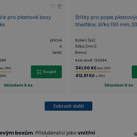
liče pro plastové boxy
Štítky pro popis plastov
 ks
ShelfBox, šířka 150 mm, 20
příčné
Balení (ks)
:
4
Šířka (mm)
:
šedá
Barva
:
099
Kód zboží
:
124204
341,00 Kč
ez DPH
bez DPH
Koupit
412,61 Kč
 DPH
s DPH
Skladem
6 ks
Skladem
5 ks
Zobrazit další
álovým boxům
. Příslušenství jako
vnitřní
U