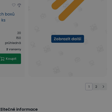
ých boxů
 ks
20
150
průhledná
2
Varianty
Koupit
1
2
žitečné informace