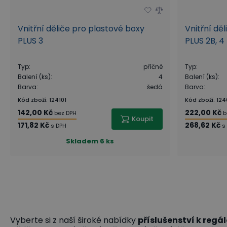
Vnitřní děliče pro plastové boxy
Vnitřní dě
PLUS 3
PLUS 2B, 4
Typ
:
příčné
Typ
:
Balení (ks)
:
4
Balení (ks)
:
Barva
:
šedá
Barva
:
Kód zboží
:
124101
Kód zboží
:
124
142,00 Kč
222,00 Kč
bez DPH
b
Koupit
171,82 Kč
268,62 Kč
s DPH
s
Skladem
6 ks
Vyberte si z naší široké nabídky
příslušenství k reg