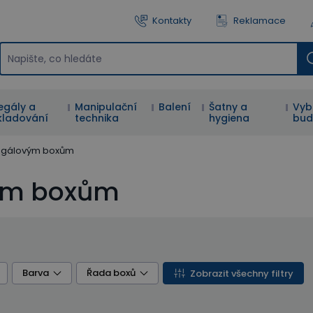
Kontakty
Reklamace
egály a
Manipulační
Balení
Šatny a
Vyb
kladování
technika
hygiena
bud
 regálovým boxům
vým boxům
Barva
Řada boxů
Zobrazit všechny filtry