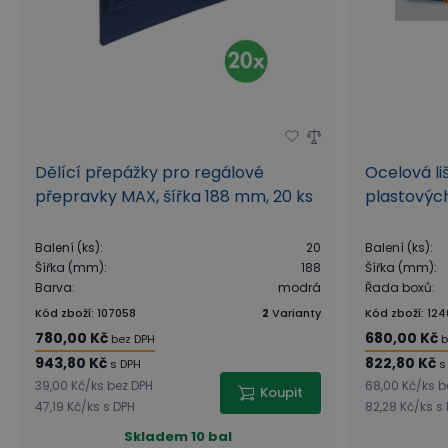
Dělící přepážky pro regálové
Ocelová li
přepravky MAX, šířka 188 mm, 20 ks
plastovýc
Balení (ks)
:
20
Balení (ks)
:
Šířka (mm)
:
188
Šířka (mm)
:
Barva
:
modrá
Řada boxů
:
Kód zboží
:
107058
2
Varianty
Kód zboží
:
124
780,00 Kč
680,00 Kč
bez DPH
b
943,80 Kč
822,80 Kč
s DPH
s
39,00 Kč
/
ks
bez DPH
68,00 Kč
/
ks
b
Koupit
47,19 Kč
/
ks
s DPH
82,28 Kč
/
ks
s
Skladem
10 bal