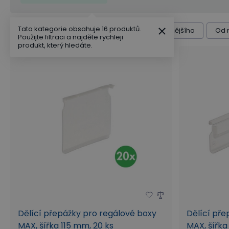
Tato kategorie obsahuje 16 produktů.
Řazení produktů
Výchozí
Od nejlevnějšího
Od 
Použijte filtraci a najděte rychleji
produkt, který hledáte.
Dělící přepážky pro regálové boxy
Dělící pře
MAX, šířka 115 mm, 20 ks
MAX, šířka