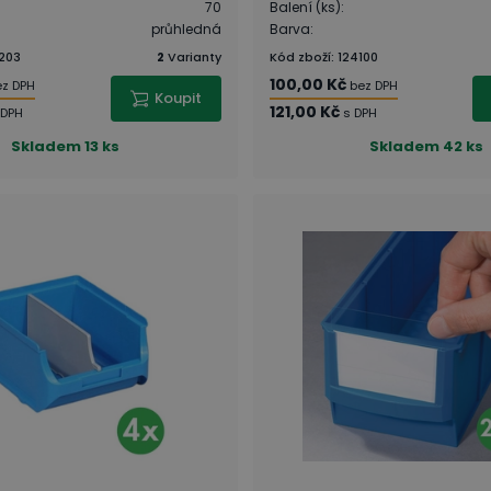
70
Balení (ks)
:
průhledná
Barva
:
203
2
Varianty
Kód zboží
:
124100
100,00 Kč
ez DPH
bez DPH
Koupit
121,00 Kč
 DPH
s DPH
Skladem
13 ks
Skladem
42 ks