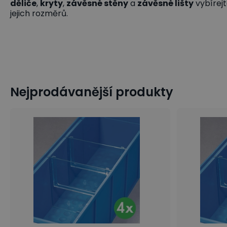
děliče
,
kryty
,
závěsné stěny
a
závěsné lišty
vybírej
jejich rozměrů.
Nejprodávanější produkty