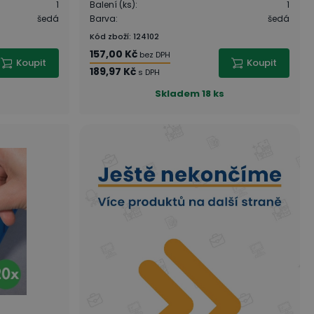
1
Balení (ks)
:
1
šedá
Barva
:
šedá
Kód zboží
:
124102
157,00 Kč
bez DPH
Koupit
Koupit
189,97 Kč
s DPH
Skladem
18 ks