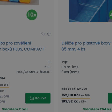
šta pro zavěšení
Děliče pro plastové boxy 
h boxů PLUS, COMPACT
85 mm, 4 ks
10
Typ
:
590
Balení (ks)
:
PLUS/COMPACT/BASIC
Šířka (mm)
:
084
ez DPH
Kód zboží
:
124200
 DPH
152,00 Kč
bez DPH
ez DPH
Koupit
183,92 Kč
 DPH
s DPH
Skladem
2 bal
Skladem
264 ks