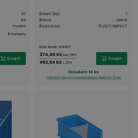
20
Balení (ks)
:
1
94
Barva
:
černá
modrá
Řada boxů
:
PLUS/COMPACT
2
Varianty
Kód zboží
:
124057
374,00 Kč
bez DPH
Koupit
Koupit
452,54 Kč
s DPH
Skladem
14 ks
Zobrazit termíny naskladnění
dalších 12 ks