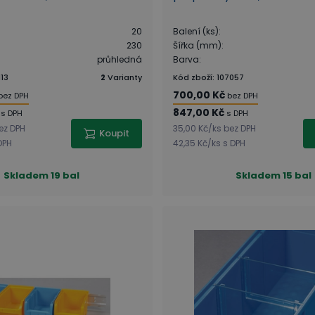
20
Balení (ks)
:
230
Šířka (mm)
:
průhledná
Barva
:
113
2
Varianty
Kód zboží
:
107057
700,00 Kč
bez DPH
bez DPH
847,00 Kč
s DPH
s DPH
ez DPH
35,00 Kč
/
ks
bez DPH
Koupit
DPH
42,35 Kč
/
ks
s DPH
Skladem
19 bal
Skladem
15 bal