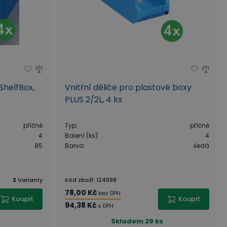
ShelfBox,
Vnitřní děliče pro plastové boxy
PLUS 2/2L, 4 ks
příčné
Typ
:
příčné
4
Balení (ks)
:
4
85
Barva
:
šedá
2
Varianty
Kód zboží
:
124098
78,00 Kč
bez DPH
Koupit
Koupit
94,38 Kč
s DPH
Skladem
29 ks