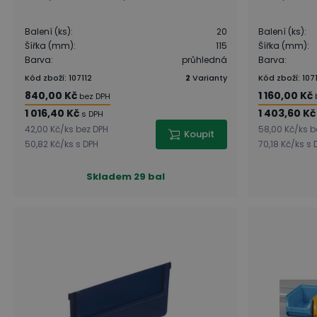
Balení (ks)
:
20
Balení (ks)
:
Šířka (mm)
:
115
Šířka (mm)
:
Barva
:
průhledná
Barva
:
Kód zboží
:
107112
2
Varianty
Kód zboží
:
107
840,00 Kč
1 160,00 Kč
bez DPH
1 016,40 Kč
1 403,60 Kč
s DPH
42,00 Kč
/
ks
bez DPH
58,00 Kč
/
ks
b
Koupit
50,82 Kč
/
ks
s DPH
70,18 Kč
/
ks
s 
Skladem
29 bal