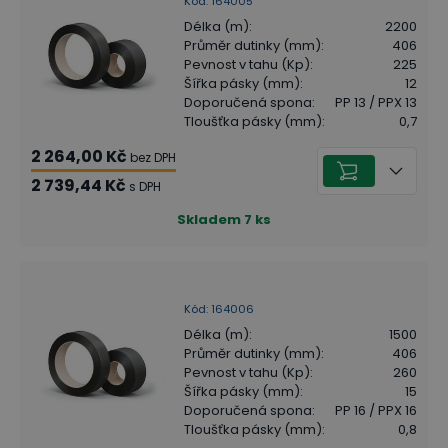
Kód
:
164005
Délka (m)
:
2200
Průměr dutinky (mm)
:
406
Pevnost v tahu (Kp)
:
225
Šířka pásky (mm)
:
12
Doporučená spona
:
PP 13 / PPX 13
Tloušťka pásky (mm)
:
0,7
2 264,00 Kč
bez DPH
2 739,44 Kč
s DPH
Skladem
7
ks
Kód
:
164006
Délka (m)
:
1500
Průměr dutinky (mm)
:
406
Pevnost v tahu (Kp)
:
260
Šířka pásky (mm)
:
15
Doporučená spona
:
PP 16 / PPX 16
Tloušťka pásky (mm)
:
0,8