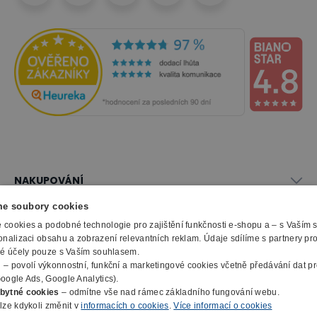
NAKUPOVÁNÍ
Vše o nákupu
e soubory cookies
SLUŽBY
Obchodní podmínky
cookies a podobné technologie pro zajištění funkčnosti e-shopu a – s Vaším
Doprava a montáž
onalizaci obsahu a zobrazení relevantních reklam. Údaje sdílíme s partnery pr
Naše katalogy
ké účely pouze s Vaším souhlasem.
Možnosti platby
O FIRMĚ
Reklamační formulář
m
– povolí výkonnostní, funkční a marketingové cookies včetně předávání dat pro
Záruka, servis, reklamace
Výroba kancelářského nábytku
oogle Ads, Google Analytics).
O nás
Ochrana osobních údajů
bytné cookies
– odmítne vše nad rámec základního fungování webu.
Zpracování elektroodpadu
Kontakty
lze kdykoli změnit v
informacích o cookies
.
Více informací o cookies
© 2010 - 2026 B2B Partner s.r.o. - Všechna práva vyhrazena.
Informace o cookies
E-Procurement