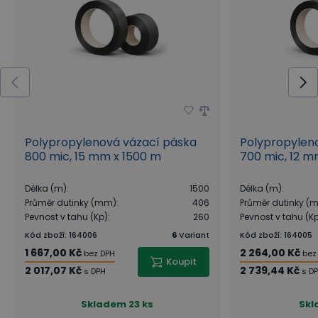
Polypropylenová vázací páska
Polypropylen
800 mic, 15 mm x 1500 m
700 mic, 12 m
Délka (m)
:
1500
Délka (m)
:
Průměr dutinky (mm)
:
406
Průměr dutinky (
Pevnost v tahu (Kp)
:
260
Pevnost v tahu (K
Kód zboží
:
164006
6
Variant
Kód zboží
:
164005
1 667,00 Kč
2 264,00 Kč
bez DPH
bez
Koupit
2 017,07 Kč
2 739,44 Kč
s DPH
s D
Skladem
23 ks
Sk