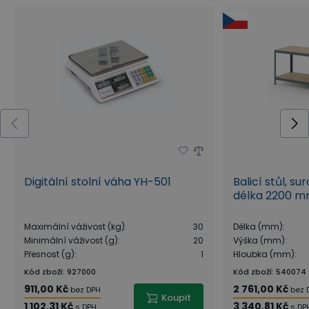
Digitální stolní váha YH-501
Balicí stůl, su
délka 2200 
Maximální váživost (kg)
:
30
Délka (mm)
:
Minimální váživost (g)
:
20
Výška (mm)
:
Přesnost (g)
:
1
Hloubka (mm)
:
Kód zboží
:
927000
Kód zboží
:
540074
911,00 Kč
2 761,00 Kč
bez DPH
bez 
Koupit
1 102,31 Kč
3 340,81 Kč
s DPH
s DP