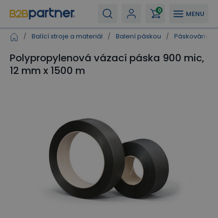
0
MENU
/
Balící stroje a materiál
/
Balení páskou
/
Páskování po
Polypropylenová vázací páska 900 mic,
12 mm x 1500 m