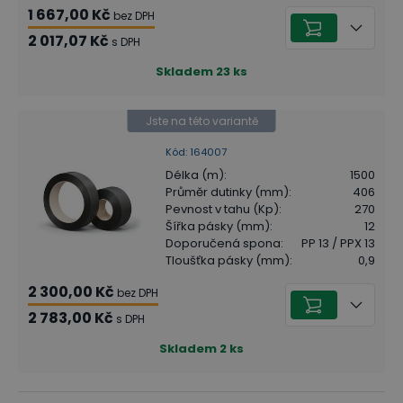
1 667,00 Kč
bez DPH
2 017,07 Kč
s DPH
Skladem
23
ks
Jste na této variantě
Kód
:
164007
Délka (m)
:
1500
Průměr dutinky (mm)
:
406
Pevnost v tahu (Kp)
:
270
Šířka pásky (mm)
:
12
Doporučená spona
:
PP 13 / PPX 13
Tloušťka pásky (mm)
:
0,9
2 300,00 Kč
bez DPH
2 783,00 Kč
s DPH
Skladem
2
ks