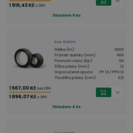
1 915,43 Kč
s DPH
Skladem
9
ks
Kód
:
164004
Délka (m)
:
3000
Průměr dutinky (mm)
:
406
Pevnost v tahu (Kp)
:
110
Šířka pásky (mm)
:
12
Doporučená spona
:
PP 13 / PPX 13
Tloušťka pásky (mm)
:
0,5
1 567,00 Kč
bez DPH
1 896,07 Kč
s DPH
Skladem
4
ks