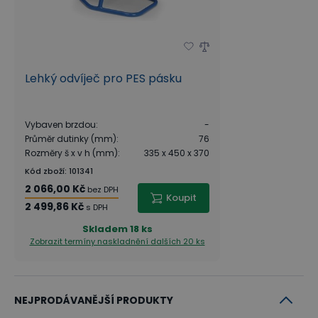
Lehký odvíječ pro PES pásku
Vybaven brzdou
:
-
Průměr dutinky (mm)
:
76
Rozměry š x v h (mm)
:
335 x 450 x 370
Kód zboží
:
101341
2 066,00 Kč
bez DPH
Koupit
2 499,86 Kč
s DPH
Skladem
18 ks
Zobrazit termíny naskladnění
dalších 20 ks
NEJPRODÁVANĚJŠÍ PRODUKTY