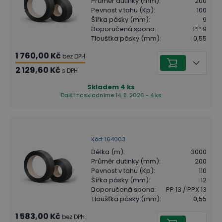
Průměr dutinky (mm)
:
200
Pevnost v tahu (Kp)
:
100
Šířka pásky (mm)
:
9
Doporučená spona
:
PP 9
Tloušťka pásky (mm)
:
0,55
1 760,00 Kč
bez DPH
2 129,60 Kč
s DPH
Skladem
4
ks
Další naskladníme 14. 8. 2026 - 4 ks
Kód
:
164003
Délka (m)
:
3000
Průměr dutinky (mm)
:
200
Pevnost v tahu (Kp)
:
110
Šířka pásky (mm)
:
12
Doporučená spona
:
PP 13 / PPX 13
Tloušťka pásky (mm)
:
0,55
1 583,00 Kč
bez DPH