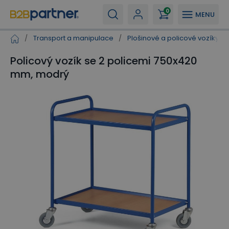
0
MENU
/
Transport a manipulace
/
Plošinové a policové vozíky
/
Policový vozík se 2 policemi 750x420
mm, modrý