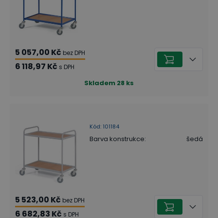
5 057,00 Kč
bez DPH
6 118,97 Kč
s DPH
Skladem
28
ks
Kód
:
101184
Barva konstrukce
:
šedá
5 523,00 Kč
bez DPH
6 682,83 Kč
s DPH