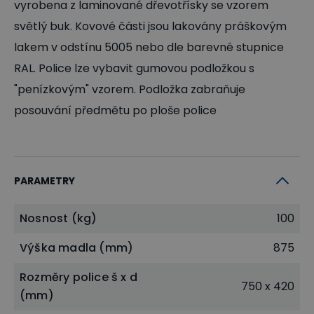
vyrobena z laminované dřevotřísky se vzorem
světlý buk. Kovové části jsou lakovány práškovým
lakem v odstínu 5005 nebo dle barevné stupnice
RAL. Police lze vybavit gumovou podložkou s
"penízkovým" vzorem. Podložka zabraňuje
posouvání předmětu po ploše police
PARAMETRY
Nosnost (kg)
100
Výška madla (mm)
875
Rozměry police š x d
750 x 420
(mm)