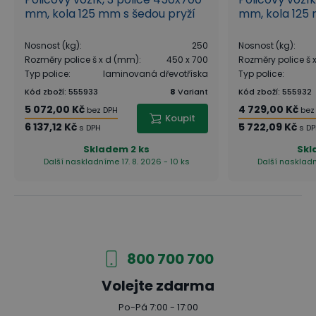
mm, kola 125 mm s šedou pryží
mm, kola 125 
Nosnost (kg)
:
250
Nosnost (kg)
:
Rozměry police š x d (mm)
:
450 x 700
Rozměry police š
Typ police
:
laminovaná dřevotříska
Typ police
:
Kód zboží
:
555933
8
Variant
Kód zboží
:
555932
5 072,00 Kč
4 729,00 Kč
bez DPH
bez
Koupit
6 137,12 Kč
5 722,09 Kč
s DPH
s D
Skladem
2 ks
Sk
Další naskladníme 17. 8. 2026 - 10 ks
Další naskladn
800 700 700
Volejte zdarma
Po-Pá 7:00 - 17:00