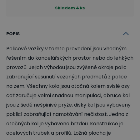
Skladem
4
ks
POPIS
Policové vozíky v tomto provedení jsou vhodným
řešením do kancelářských prostor nebo do lehkých
provozů. Jejich výhodou jsou zvýšené okraje polic
zabraňující sesunutí vezených předmětů z police
na zem. Všechny kola jsou otočná kolem svislé osy
což zaručuje velmi snadnou manipulaci, obruče kol
jsou z šedé nešpinivé pryže, disky kol jsou vybaveny
poklicí zabraňující namotávání nečistost. Jedno z
otočných kol je vybaveno brzdou. Konstrukce je
ocelových trubek a profilů. Ložná plocha je