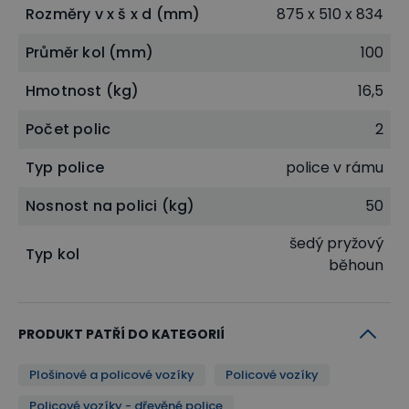
Rozměry v x š x d (mm)
875 x 510 x 834
Průměr kol (mm)
100
Hmotnost (kg)
16,5
Počet polic
2
Typ police
police v rámu
Nosnost na polici (kg)
50
šedý pryžový
Typ kol
běhoun
PRODUKT PATŘÍ DO KATEGORIÍ
Plošinové a policové vozíky
Policové vozíky
Policové vozíky - dřevěné police