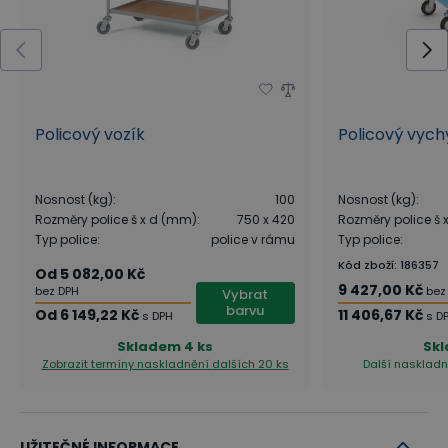
Policový vozík
Policový vych
Nosnost (kg)
:
100
Nosnost (kg)
:
Rozměry police š x d (mm)
:
750 x 420
Rozměry police š
Typ police
:
police v rámu
Typ police
:
Kód zboží
:
186357
Od
5 082,00 Kč
9 427,00 Kč
bez DPH
bez
Vybrat
barvu
Od
6 149,22 Kč
11 406,67 Kč
s DPH
s D
Skladem
4 ks
Sk
Zobrazit termíny naskladnění
dalších 20 ks
Další naskladn
UŽITEČNÉ INFORMACE