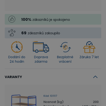
100
%
zákazníků je spokojeno
69
zákazníků zakoupilo
Dodání do
Doprava
Bezplatné
Záruka 7 let
24 hodin
zdarma
vrácení
VARIANTY
Kód
:
101117
Nosnost (kg)
:
200