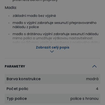
Madla:
základní madlo bez výplně
madlo s výplní zabraňuje sesunutí přepravovaného
nákladu z police
madlo s drátěnou výplní zabraňuje sesunutí nákladu
mimo polici a umožňuje výškovou nastavitelnost
polic po 50 mm; výplň je vyrobena z ocelového drátu
o průměru 4 mm
Zobrazit celý popis
Kola, vždy dvě pevná a dvě otočná jsou uložena na
ocelových valivých ložiskách, obruč kola je z plné
PARAMETRY
černé pryže. Jedno otočné kolečko vybaveno
brzdou. Vozík lze vybavit koly o průměru 125, 160
Barva konstrukce
modrá
nebo 200 mm. Průměr kol by měl být volen podle
Počet polic
4
kvality podlahy, velikosti překážek, přes které bude
vozík používán. Další alternativou jsou kola
Typ police
police s hranou
vybavená šedou nešpinavou obručí pro použití v