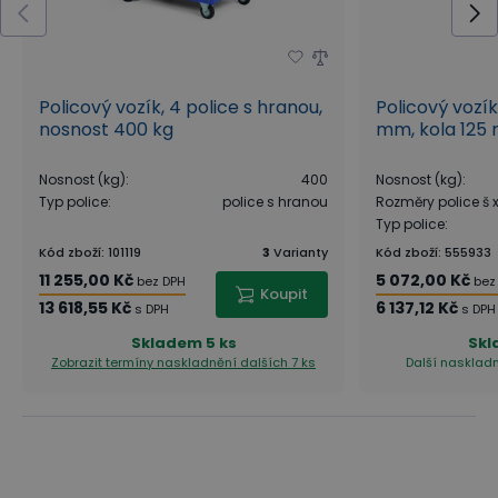
Policový vozík, 4 police s hranou,
Policový vozík
nosnost 400 kg
mm, kola 125 
Nosnost (kg)
:
400
Nosnost (kg)
:
Typ police
:
police s hranou
Rozměry police š
Typ police
:
Kód zboží
:
101119
3
Varianty
Kód zboží
:
555933
11 255,00 Kč
5 072,00 Kč
bez DPH
bez
Koupit
13 618,55 Kč
6 137,12 Kč
s DPH
s DPH
Skladem
5 ks
Sk
Zobrazit termíny naskladnění
dalších 7 ks
Další naskladn