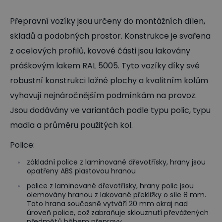
Přepravní vozíky jsou určeny do montážních dílen,
skladů a podobných prostor. Konstrukce je svařena
z ocelových profilů, kovové části jsou lakovány
práškovým lakem RAL 5005. Tyto vozíky díky své
robustní konstrukci ložné plochy a kvalitním kolům
vyhovují nejnáročnějším podmínkám na provoz.
Jsou dodávány ve variantách podle typu polic, typu
madla a průměru použitých kol.
Police:
základní police z laminované dřevotřísky, hrany jsou
opatřeny ABS plastovou hranou
police z laminované dřevotřísky, hrany polic jsou
olemovány hranou z lakované překližky o síle 8 mm.
Tato hrana současně vytváří 20 mm okraj nad
úroveň police, což zabraňuje sklouznutí převážených
předmětů během přepravy