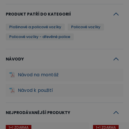
kancelářských a podobných interiérech.
PRODUKT PATŘÍ DO KATEGORIÍ
Na přání lze rámy a madla vozíku opatřit jiným
barevným odstínem dle barevné stupnice RAL
Plošinové a policové vozíky
Policové vozíky
Policové vozíky - dřevěné police
NÁVODY
Návod na montáž
Návod k použití
NEJPRODÁVANĚJŠÍ PRODUKTY
1+1 ZDARMA
1+1 ZDARMA