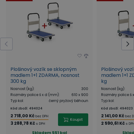
Plošinový vozík se sklopným
Plošinový voz
madlem 1+1 ZDARMA, nosnost
madlem 1+1 Z
300 kg
kg
Nosnost (kg)
:
300
Nosnost (kg)
:
Rozměry police š x d (mm)
:
610 x 900
Rozměry police š
Typ kol
:
černý pryžový běhoun
Typ kol
:
Kód zboží
:
494024
Kód zboží
:
494023
2 718,00 Kč
2 141,00 Kč
bez DPH
bez 
Koupit
3 288,78 Kč
2 590,61 Kč
s DPH
s DP
Skladem
551 bal
Skla