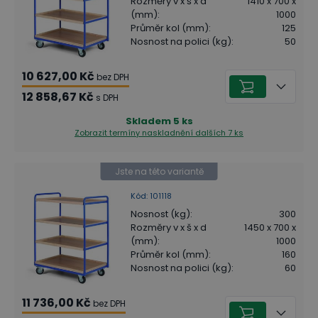
Rozměry v x š x d
1410 x 700 x
(mm)
:
1000
Průměr kol (mm)
:
125
Nosnost na polici (kg)
:
50
10 627,00 Kč
bez DPH
12 858,67 Kč
s DPH
Skladem
5
ks
Zobrazit termíny naskladnění
dalších 7 ks
Jste na této variantě
Kód
:
101118
Nosnost (kg)
:
300
Rozměry v x š x d
1450 x 700 x
(mm)
:
1000
Průměr kol (mm)
:
160
Nosnost na polici (kg)
:
60
11 736,00 Kč
bez DPH