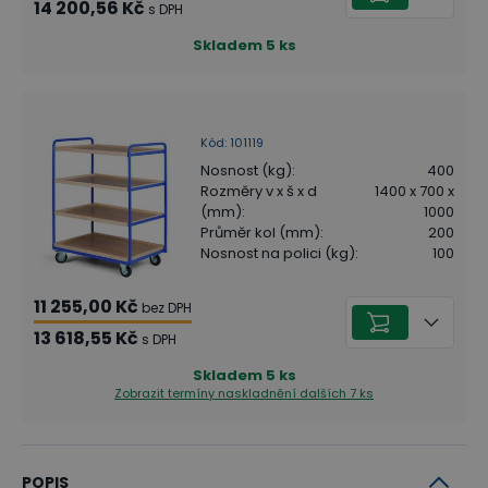
14 200,56 Kč
s DPH
Skladem
5
ks
Kód
:
101119
Nosnost (kg)
:
400
Rozměry v x š x d
1400 x 700 x
(mm)
:
1000
Průměr kol (mm)
:
200
Nosnost na polici (kg)
:
100
11 255,00 Kč
bez DPH
13 618,55 Kč
s DPH
Skladem
5
ks
Zobrazit termíny naskladnění
dalších 7 ks
POPIS