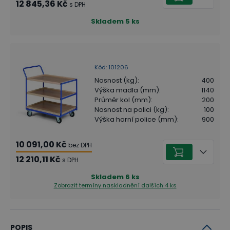
12 845,36 Kč
s DPH
Skladem
5
ks
Kód
:
101206
Nosnost (kg)
:
400
Výška madla (mm)
:
1140
Průměr kol (mm)
:
200
Nosnost na polici (kg)
:
100
Výška horní police (mm)
:
900
10 091,00 Kč
bez DPH
12 210,11 Kč
s DPH
Skladem
6
ks
Zobrazit termíny naskladnění
dalších 4 ks
POPIS