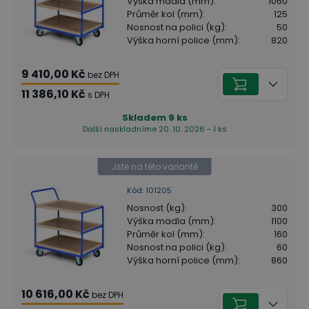
Výška madla (mm)
:
1060
Průměr kol (mm)
:
125
Nosnost na polici (kg)
:
50
Výška horní police (mm)
:
820
9 410,00 Kč
bez DPH
11 386,10 Kč
s DPH
Skladem
9
ks
Další naskladníme 20. 10. 2026 - 1 ks
Jste na této variantě
Kód
:
101205
Nosnost (kg)
:
300
Výška madla (mm)
:
1100
Průměr kol (mm)
:
160
Nosnost na polici (kg)
:
60
Výška horní police (mm)
:
860
10 616,00 Kč
bez DPH