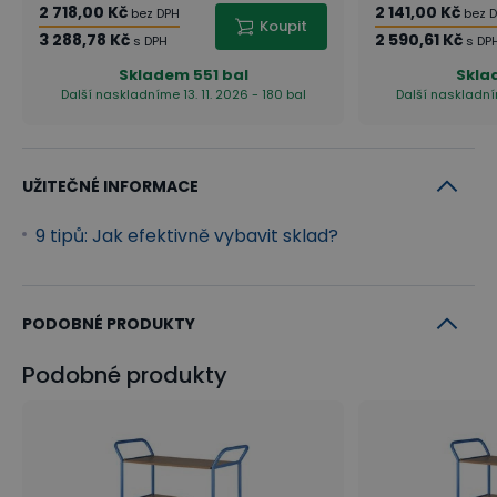
2 718,00 Kč
2 141,00 Kč
bez DPH
bez 
Koupit
3 288,78 Kč
2 590,61 Kč
s DPH
s DP
Skladem
551 bal
Skla
Další naskladníme 13. 11. 2026 - 180 bal
Další naskladním
UŽITEČNÉ INFORMACE
9 tipů: Jak efektivně vybavit sklad?
PODOBNÉ PRODUKTY
Podobné produkty