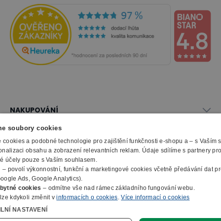
NAKUPOVÁNÍ
Vše o nákupu
e soubory cookies
SLUŽBY
Obchodní podmínky
cookies a podobné technologie pro zajištění funkčnosti e-shopu a – s Vaším
Doprava a montáž
onalizaci obsahu a zobrazení relevantních reklam. Údaje sdílíme s partnery pr
Naše katalogy
ké účely pouze s Vaším souhlasem.
Možnosti platby
O FIRMĚ
Reklamační formulář
m
– povolí výkonnostní, funkční a marketingové cookies včetně předávání dat pro
Záruka, servis, reklamace
Výroba kancelářského nábytku
oogle Ads, Google Analytics).
O nás
Ochrana osobních údajů
bytné cookies
– odmítne vše nad rámec základního fungování webu.
Zpracování elektroodpadu
Kontakty
lze kdykoli změnit v
informacích o cookies
.
Více informací o cookies
© 2010 - 2026 B2B Partner s.r.o. - Všechna práva vyhrazena.
Informace o cookies
E-Procurement
Členství v organizacích
ILNÍ NASTAVENÍ
Profesionální e-shop na míru
Jak nakupovat
Prohlášení o přístupnosti
Ocenění a certifikáty