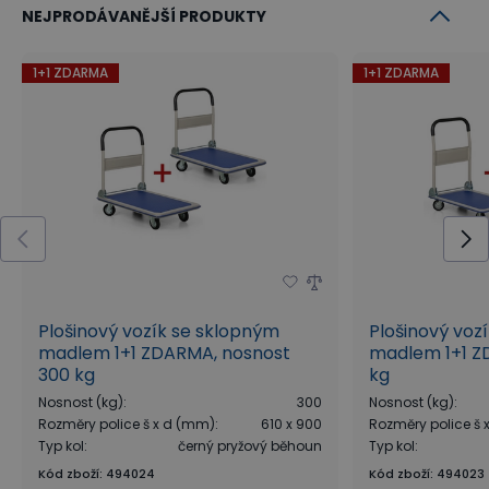
NEJPRODÁVANĚJŠÍ PRODUKTY
1+1 ZDARMA
1+1 ZDARMA
Plošinový vozík se sklopným
Plošinový voz
madlem 1+1 ZDARMA, nosnost
madlem 1+1 Z
300 kg
kg
Nosnost (kg)
:
300
Nosnost (kg)
:
Rozměry police š x d (mm)
:
610 x 900
Rozměry police š
Typ kol
:
černý pryžový běhoun
Typ kol
:
Kód zboží
:
494024
Kód zboží
:
494023