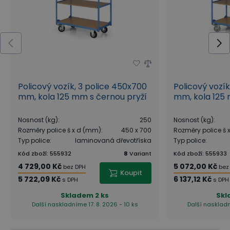
Policový vozík, 3 police 450x700
Policový vozík
mm, kola 125 mm s černou pryží
mm, kola 125 
Nosnost (kg)
:
250
Nosnost (kg)
:
Rozměry police š x d (mm)
:
450 x 700
Rozměry police š
Typ police
:
laminovaná dřevotříska
Typ police
:
Kód zboží
:
555932
8
Variant
Kód zboží
:
555933
4 729,00 Kč
5 072,00 Kč
bez DPH
bez
Koupit
5 722,09 Kč
6 137,12 Kč
s DPH
s DPH
Skladem
2 ks
Sk
Další naskladníme 17. 8. 2026 - 10 ks
Další naskladn