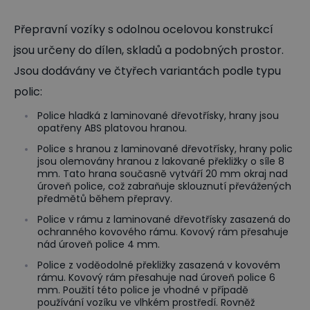
Přepravní vozíky s odolnou ocelovou konstrukcí
jsou určeny do dílen, skladů a podobných prostor.
Jsou dodávány ve čtyřech variantách podle typu
polic:
Police hladká z laminované dřevotřísky, hrany jsou
opatřeny ABS platovou hranou.
Police s hranou z laminované dřevotřísky, hrany polic
jsou olemovány hranou z lakované překližky o síle 8
mm. Tato hrana současně vytváří 20 mm okraj nad
úroveň police, což zabraňuje sklouznutí převážených
předmětů během přepravy.
Police v rámu z laminované dřevotřísky zasazená do
ochranného kovového rámu. Kovový rám přesahuje
nád úroveň police 4 mm.
Police z voděodolné překližky zasazená v kovovém
rámu. Kovový rám přesahuje nad úroveň police 6
mm. Použití této police je vhodné v případě
používání vozíku ve vlhkém prostředí. Rovněž