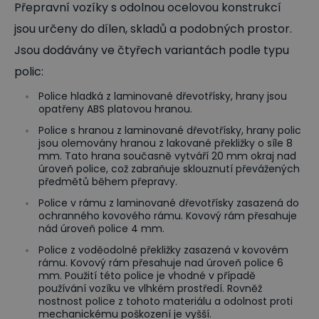
Přepravní vozíky s odolnou ocelovou konstrukcí
jsou určeny do dílen, skladů a podobných prostor.
Jsou dodávány ve čtyřech variantách podle typu
polic:
Police hladká z laminované dřevotřísky, hrany jsou
opatřeny ABS platovou hranou.
Police s hranou z laminované dřevotřísky, hrany polic
jsou olemovány hranou z lakované překližky o síle 8
mm. Tato hrana současně vytváří 20 mm okraj nad
úroveň police, což zabraňuje sklouznutí převážených
předmětů během přepravy.
Police v rámu z laminované dřevotřísky zasazená do
ochranného kovového rámu. Kovový rám přesahuje
nád úroveň police 4 mm.
Police z voděodolné překližky zasazená v kovovém
rámu. Kovový rám přesahuje nad úroveň police 6
mm. Použití této police je vhodné v případě
používání vozíku ve vlhkém prostředí. Rovněž
nostnost police z tohoto materiálu a odolnost proti
mechanickému poškození je vyšší.