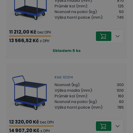
Výška madla (mm)
:
970
Průměr kol (mm)
:
125
Nosnost na polici (kg)
:
50
Výška horní police (mm)
:
745
11 212,00 Kč
bez DPH
13 566,52 Kč
s DPH
Skladem
5
ks
Kód
:
101214
Nosnost (kg)
:
300
Výška madla (mm)
:
1010
Průměr kol (mm)
:
160
Nosnost na polici (kg)
:
60
Výška horní police (mm)
:
785
12 320,00 Kč
bez DPH
14 907,20 Kč
s DPH