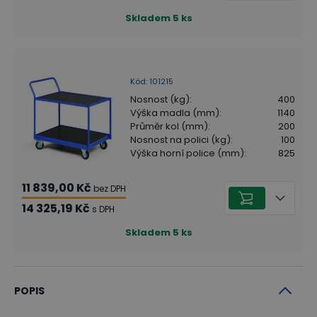
Skladem
5
ks
Kód
:
101215
Nosnost (kg)
:
400
Výška madla (mm)
:
1140
Průměr kol (mm)
:
200
Nosnost na polici (kg)
:
100
Výška horní police (mm)
:
825
11 839,00 Kč
bez DPH
14 325,19 Kč
s DPH
Skladem
5
ks
POPIS