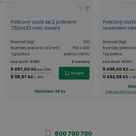
Policový vozík se 2 policemi
Policový vozík
750x420 mm, modrý
ocelovém rám
Nosnost (kg)
:
100
Nosnost (kg)
:
Rozměry police š x d (mm)
:
750 x 420
Rozměry police š
Typ police
:
police v rámu
Typ police
:
Kód zboží
:
101183
2
Varianty
Kód zboží
:
101207
5 057,00 Kč
9 498,00 Kč
bez DPH
bez
Koupit
6 118,97 Kč
11 492,58 Kč
s DPH
s D
Sk
Skladem
28 ks
Zobrazit termíny
800 700 700