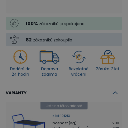
100
%
zákazníků je spokojeno
82
zákazníků zakoupilo
Dodání do
Doprava
Bezplatné
Záruka 7 let
24 hodin
zdarma
vrácení
VARIANTY
Jste na této variantě
Kód
:
101213
Nosnost (kg)
:
200