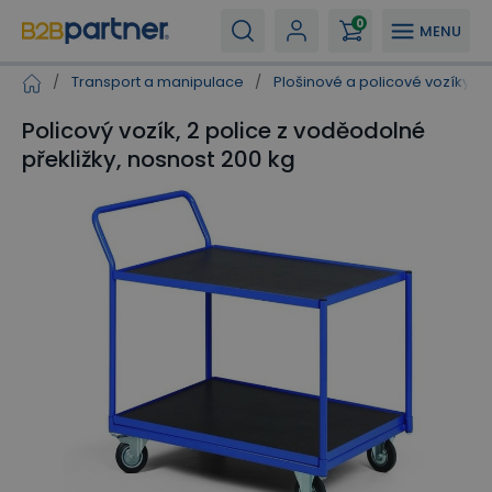
0
MENU
/
Transport a manipulace
/
Plošinové a policové vozíky
/
Policový vozík, 2 police z voděodolné
překližky, nosnost 200 kg