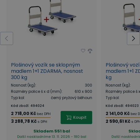
Plošinový vozík se sklopným
Plošinový voz
madlem 1+1 ZDARMA, nosnost
madlem 1+1 Z
300 kg
kg
Nosnost (kg)
:
300
Nosnost (kg)
:
Rozměry police š x d (mm)
:
610 x 900
Rozměry police š
Typ kol
:
černý pryžový běhoun
Typ kol
:
Kód zboží
:
494024
Kód zboží
:
494023
2 718,00 Kč
2 141,00 Kč
bez DPH
bez 
Koupit
3 288,78 Kč
2 590,61 Kč
s DPH
s DP
Skladem
551 bal
Skla
Další naskladníme 13. 11. 2026 - 180 bal
Další naskladním