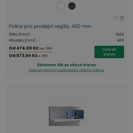
Police pro prodejní regály, 400 mm
Šířka (mm)
:
1000
Hloubka (mm)
:
400
Od
474,00 Kč
bez DPH
Vybrat
barvu
Od
573,54 Kč
s DPH
Skladem
316 ks všech barev
Zobrazit termíny naskladnění
dalších 642 ks