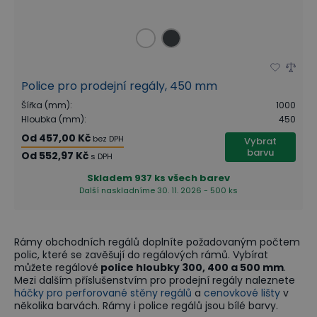
Police pro prodejní regály, 450 mm
Šířka (mm)
:
1000
Hloubka (mm)
:
450
Od
457,00 Kč
bez DPH
Vybrat
barvu
Od
552,97 Kč
s DPH
Skladem
937 ks všech barev
Další naskladníme 30. 11. 2026 - 500 ks
Rámy obchodních regálů doplníte požadovaným počtem
polic, které se zavěšují do regálových rámů. Vybírat
můžete regálové
police hloubky 300, 400 a 500 mm
.
Mezi dalším příslušenstvím pro prodejní regály naleznete
háčky pro perforované stěny regálů
a
cenovkové lišty
v
několika barvách. Rámy i police regálů jsou bílé barvy.