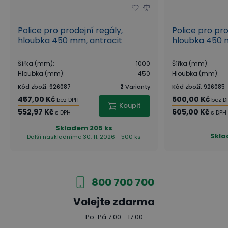
Police pro prodejní regály,
Police pro pro
hloubka 450 mm, antracit
hloubka 450 
Šířka (mm)
:
1000
Šířka (mm)
:
Hloubka (mm)
:
450
Hloubka (mm)
:
Kód zboží
:
926087
2
Varianty
Kód zboží
:
926085
457,00 Kč
500,00 Kč
bez DPH
bez D
Koupit
552,97 Kč
605,00 Kč
s DPH
s DPH
Skladem
205 ks
Skl
Další naskladníme 30. 11. 2026 - 500 ks
800 700 700
Volejte zdarma
Po-Pá 7:00 - 17:00