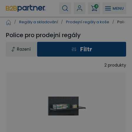
0
MENU
/
Regály a skladování
/
Prodejní regály a koše
/
Police 
Police pro prodejní regály
Filtr
Řazení
2
produkty