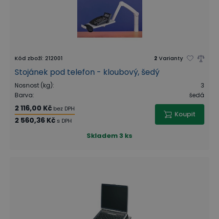
Kód zboží
:
212001
2
Varianty
Stojánek pod telefon - kloubový, šedý
Nosnost (kg)
:
3
Barva
:
šedá
2 116,00 Kč
bez DPH
Koupit
2 560,36 Kč
s DPH
Skladem
3 ks