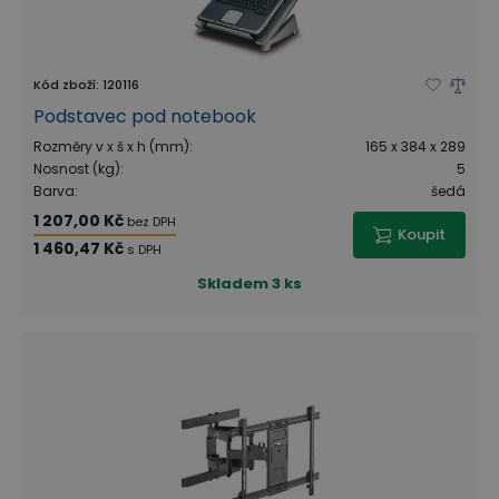
Kód zboží
:
120116
Podstavec pod notebook
Rozměry v x š x h (mm)
:
165 x 384 x 289
Nosnost (kg)
:
5
Barva
:
šedá
1 207,00 Kč
bez DPH
Koupit
1 460,47 Kč
s DPH
Skladem
3 ks