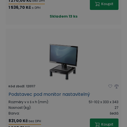
1 270,00 Kč
bez DPH
Koupit
1 536,70 Kč
s DPH
Skladem
13 ks
Kód zboží
:
120117
Podstavec pod monitor nastavitelný
Rozměry v x š x h (mm)
:
51-102 x 333 x 343
Nosnost (kg)
:
27
Barva
:
šedá
831,00 Kč
bez DPH
Koupit