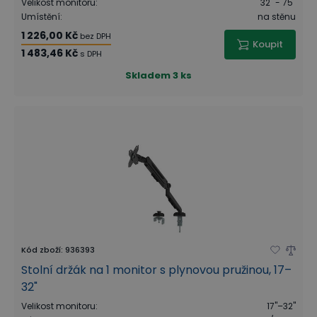
Velikost monitoru
:
32" - 75"
Umístění
:
na stěnu
1 226,00 Kč
bez DPH
Koupit
1 483,46 Kč
s DPH
Skladem
3 ks
Kód zboží
:
936393
Stolní držák na 1 monitor s plynovou pružinou, 17–
32"
Velikost monitoru
:
17"–32"