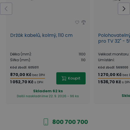
Držák kabelů, kolmý, 110 cm
Polohovatelný 
pro TV 32" - 5
Délka (mm)
:
1100
Velikost monitoru
:
Šířka (mm)
:
110
Umístění
:
Kód zboží
:
605011
Kód zboží
:
569000
870,00 Kč
1 270,00 Kč
bez DPH
bez 
Koupit
1 052,70 Kč
1 536,70 Kč
s DPH
s DP
Skladem
62 ks
Skl
Další naskladníme 22. 9. 2026 - 96 ks
800 700 700