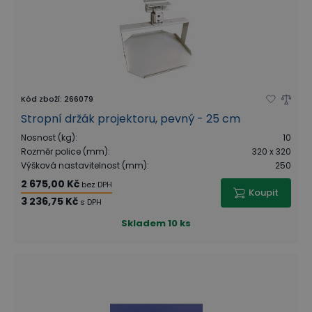
Kód zboží
:
266079
Stropní držák projektoru, pevný - 25 cm
Nosnost (kg)
:
10
Rozměr police (mm)
:
320 x 320
Výšková nastavitelnost (mm)
:
250
2 675,00 Kč
bez DPH
Koupit
3 236,75 Kč
s DPH
Skladem
10 ks