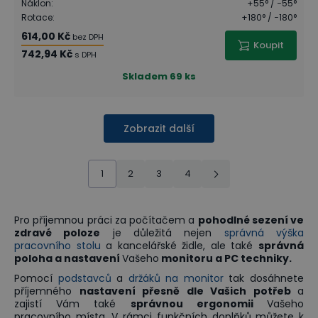
Náklon
:
+55° / −55°
Rotace
:
+180° / −180°
614,00 Kč
bez DPH
Koupit
742,94 Kč
s DPH
Skladem
69 ks
Zobrazit další
1
2
3
4
Pro příjemnou práci za počítačem a
pohodlné sezení ve
zdravé poloze
je důležitá nejen
správná výška
pracovního stolu
a kancelářské židle, ale také
správná
poloha a nastavení
Vašeho
monitoru
a
PC techniky.
Pomocí
podstavců
a
držáků na monitor
tak dosáhnete
příjemného
nastavení přesně dle Vašich potřeb
a
zajistí Vám také
správnou ergonomii
Vašeho
pracovního místa. V rámci funkčních doplňků můžete k