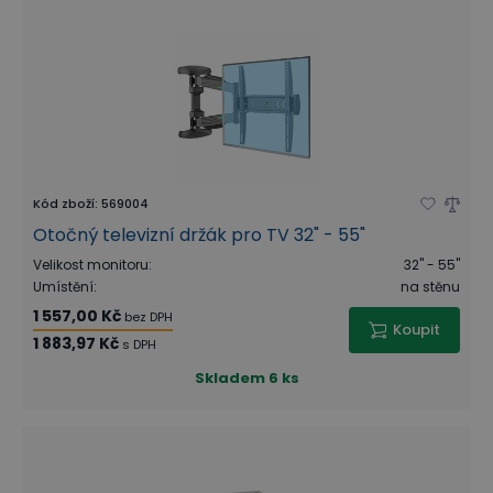
Kód zboží
:
569004
Otočný televizní držák pro TV 32" - 55"
Velikost monitoru
:
32" - 55"
Umístění
:
na stěnu
1 557,00 Kč
bez DPH
Koupit
1 883,97 Kč
s DPH
Skladem
6 ks