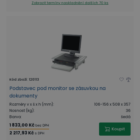
Zobrazit termíny naskladnění
dalších 70 ks
Kód zboží
:
120113
Podstavec pod monitor se zásuvkou na
dokumenty
Rozměry v x š x h (mm)
:
106-156 x 508 x 357
Nosnost (kg)
:
36
Barva
:
šedá
1 833,00 Kč
bez DPH
Koupit
2 217,93 Kč
s DPH