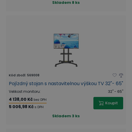
Skladem
8 ks
Kód zboží
:
569008
Pojízdný stojan s nastavitelnou výškou TV 32"- 65"
Velikost monitoru
:
32" - 65"
4 138,00 Kč
bez DPH
Koupit
5 006,98 Kč
s DPH
Skladem
3 ks