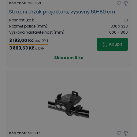
Kód zboží
:
266059
Stropní držák projektoru, výsuvný 60-80 cm
Nosnost (kg)
:
10
Rozměr police (mm)
:
330 x 330
Výšková nastavitelnost (mm)
:
600 - 800
3 193,00 Kč
bez DPH
Koupit
3 863,53 Kč
s DPH
Skladem
9 ks
Kód zboží
:
569017