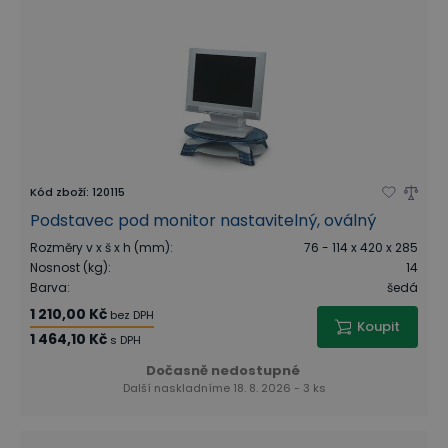
Kód zboží
:
120115
Podstavec pod monitor nastavitelný, oválný
Rozměry v x š x h (mm)
:
76 - 114 x 420 x 285
Nosnost (kg)
:
14
Barva
:
šedá
1 210,00 Kč
bez DPH
Koupit
1 464,10 Kč
s DPH
Dočasně nedostupné
Další naskladníme 18. 8. 2026 - 3 ks