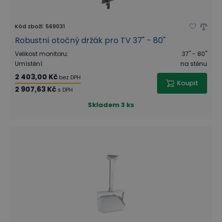
Kód zboží
:
569031
Robustní otočný držák pro TV 37" - 80"
Velikost monitoru
:
37" - 80"
Umístění
:
na stěnu
2 403,00 Kč
bez DPH
Koupit
2 907,63 Kč
s DPH
Skladem
3 ks