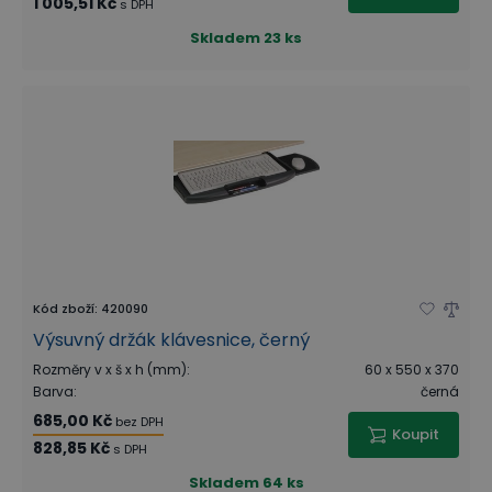
1 005,51 Kč
s DPH
Skladem
23 ks
Kód zboží
:
420090
Výsuvný držák klávesnice, černý
Rozměry v x š x h (mm)
:
60 x 550 x 370
Barva
:
černá
685,00 Kč
bez DPH
Koupit
828,85 Kč
s DPH
Skladem
64 ks