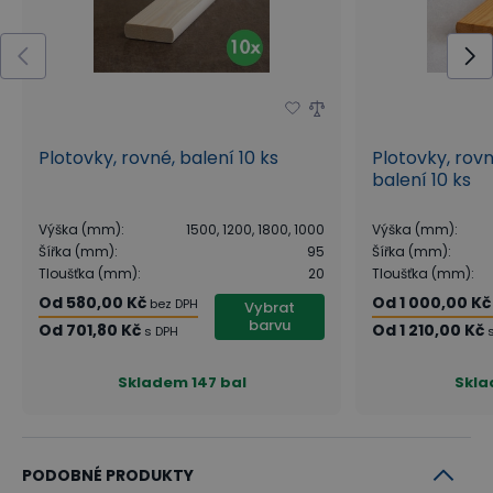
Plotovky, rovné, balení 10 ks
Plotovky, rovn
balení 10 ks
Výška (mm)
:
1500, 1200, 1800, 1000
Výška (mm)
:
Šířka (mm)
:
95
Šířka (mm)
:
Tloušťka (mm)
:
20
Tloušťka (mm)
:
Od
580,00 Kč
Od
1 000,00 Kč
bez DPH
Vybrat
barvu
Od
701,80 Kč
Od
1 210,00 Kč
s DPH
Skladem
147 bal
Skl
PODOBNÉ PRODUKTY