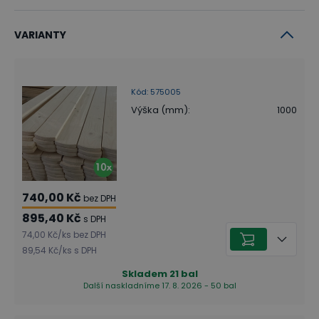
VARIANTY
Kód
:
575005
Výška (mm)
:
1000
740,00 Kč
bez DPH
895,40 Kč
s DPH
74,00 Kč
/
ks
bez DPH
89,54 Kč
/
ks
s DPH
Skladem
21
bal
Další naskladníme 17. 8. 2026 - 50 bal