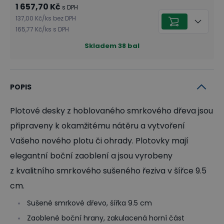
1 657,70 Kč
s DPH
137,00 Kč
/
ks
bez DPH
165,77 Kč
/
ks
s DPH
Skladem
38
bal
POPIS
Plotové desky z hoblovaného smrkového dřeva jsou
připraveny k okamžitému nátěru a vytvoření
Vašeho nového plotu či ohrady. Plotovky mají
elegantní boční zaoblení a jsou vyrobeny
z kvalitního smrkového sušeného řeziva v šířce 9.5
cm.
Sušené smrkové dřevo, šířka 9.5 cm
Zaoblené boční hrany, zakulacená horní část