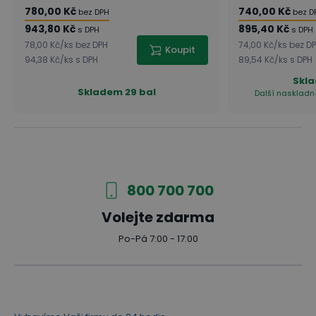
780,00 Kč
740,00 Kč
bez DPH
bez D
943,80 Kč
895,40 Kč
s DPH
s DPH
78,00 Kč
/
ks
bez DPH
74,00 Kč
/
ks
bez D
Koupit
94,38 Kč
/
ks
s DPH
89,54 Kč
/
ks
s DPH
Skl
Skladem
29 bal
Další naskladní
800 700 700
Volejte zdarma
Po-Pá 7:00 - 17:00