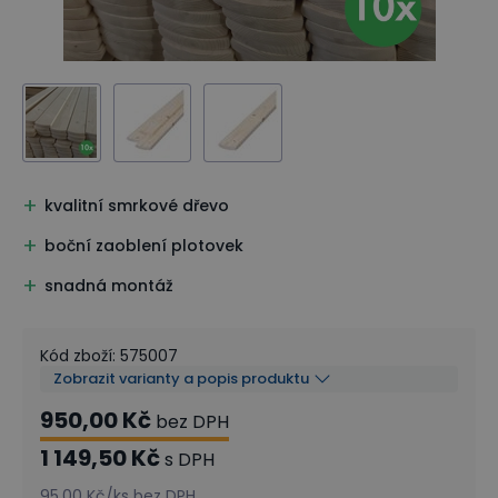
kvalitní smrkové dřevo
boční zaoblení plotovek
snadná montáž
Kód zboží
:
575007
Zobrazit varianty a popis produktu
950,00 Kč
bez DPH
1 149,50 Kč
s DPH
95,00 Kč
/
ks
bez DPH