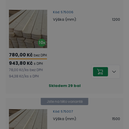
Kód
:
575006
Výška (mm)
:
1200
780,00 Kč
bez DPH
943,80 Kč
s DPH
78,00 Kč
/
ks
bez DPH
94,38 Kč
/
ks
s DPH
Skladem
29
bal
Jste na této variantě
Kód
:
575007
Výška (mm)
:
1500