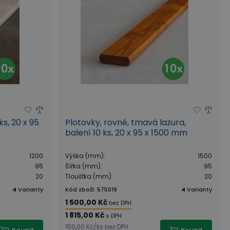
ks, 20 x 95
Plotovky, rovné, tmavá lazura,
balení 10 ks, 20 x 95 x 1500 mm
1200
Výška (mm)
:
1500
95
Šířka (mm)
:
95
20
Tloušťka (mm)
:
20
4
Varianty
Kód zboží
:
575019
4
Varianty
1 500,00 Kč
bez DPH
1 815,00 Kč
s DPH
150,00 Kč
/
ks
bez DPH