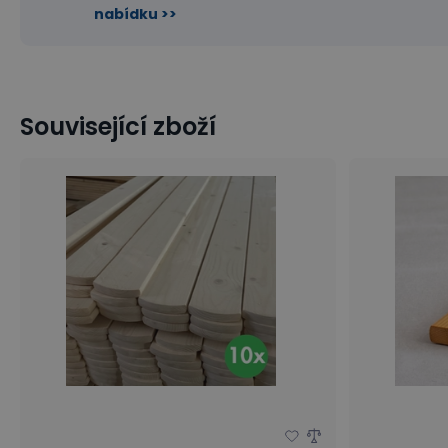
nabídku >>
Související zboží
Dům a zahrada
Ploty
Dřevěné plotovky