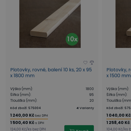
Plotovky, rovné, balení 10 ks, 20 x 95
Plotovky, r
x 1800 mm
x 1500 mm
Výška (mm)
:
1800
Výška (mm)
:
Šířka (mm)
:
95
Šířka (mm)
:
Tloušťka (mm)
:
20
Tloušťka (mm
Kód zboží
:
575004
4
Varianty
Kód zboží
:
575
1 240,00 Kč
1 040,00 Kč
bez DPH
1 500,40 Kč
1 258,40 Kč
s DPH
124,00 Kč
/
ks
bez DPH
104,00 Kč
/
ks
b