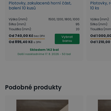
Plotovky, zakulacená horní část,
Plotovky, r
balení 10 kusů
10 ks
Výška (mm)
:
1500, 1200, 1800, 1000
Výška (mm)
:
Šířka (mm)
:
95
Šířka (mm)
:
Tloušťka (mm)
:
20
Tloušťka (mm
Od
740,00 Kč
Od
1 000,0
bez DPH
Vybrat
barvu
Od
895,40 Kč
Od
1 210,00
s DPH
Skladem
142 bal
Další naskladníme 17. 8. 2026 - 50 bal
Podobné produkty