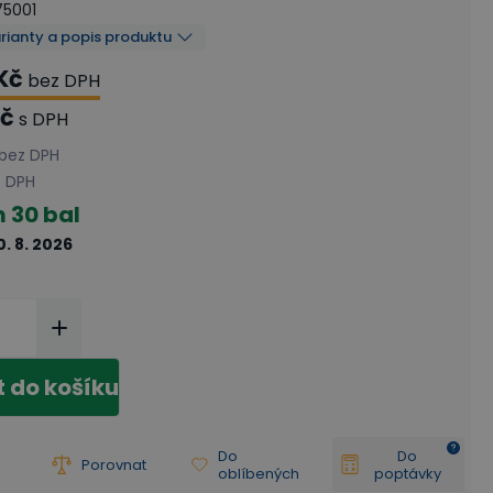
75001
arianty a popis produktu
Kč
bez DPH
Kč
s DPH
bez DPH
s DPH
m
30 bal
0. 8. 2026
t do košíku
Do
Do
Porovnat
oblíbených
poptávky