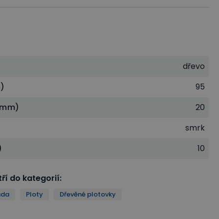
dřevo
)
95
 (mm)
20
smrk
)
10
ří do kategorií
:
ada
Ploty
Dřevěné plotovky