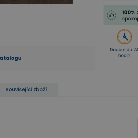
100
%
spoko
Dodání do 2
hodin
katalogu
Související zboží