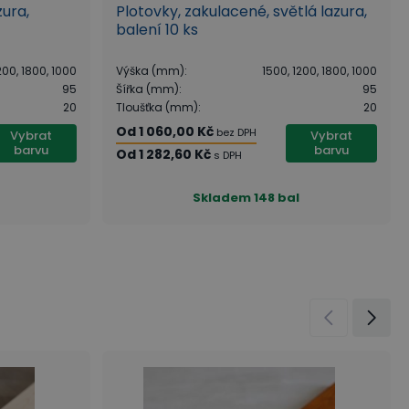
zura,
Plotovky, zakulacené, světlá lazura,
balení 10 ks
200, 1800, 1000
Výška (mm)
:
1500, 1200, 1800, 1000
95
Šířka (mm)
:
95
20
Tloušťka (mm)
:
20
Od
1 060,00 Kč
bez DPH
Vybrat
Vybrat
barvu
barvu
Od
1 282,60 Kč
s DPH
Skladem
148 bal