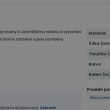
ipraveny k okamžitému nátěru a vytvoření
Materiál
í boční zaoblení a jsou vyrobeny
Šířka (mm
Tloušťka
Barva
Balení (ks
Produkt pat
Dům a zahr
dodáváme již lazurované.
Zobrazit