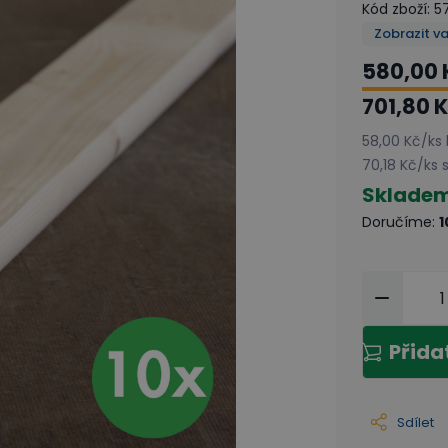
Kód zboží
:
5
Zobrazit v
580,00 
701,80 
58,00 Kč
/
ks
70,18 Kč
/
ks
Sklade
Doručíme
:
1
Přida
Sdílet