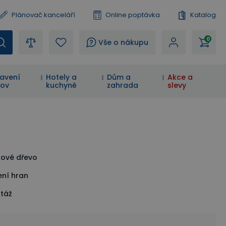
Plánovač kanceláří
Online poptávka
Katalog
0
?
Vše o nákupu
avení
Hotely a
Dům a
Akce a
ov
kuchyně
zahrada
slevy
kové dřevo
ení hran
táž