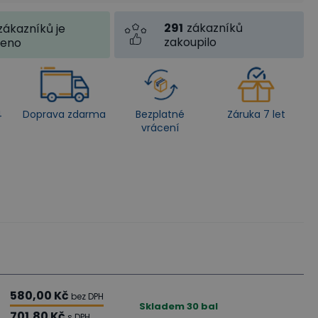
291
zákazníků
zákazníků je
zakoupilo
jeno
4
Doprava zdarma
Bezplatné
Záruka 7 let
vrácení
580,00 Kč
bez DPH
Skladem
30
bal
701,80 Kč
s DPH