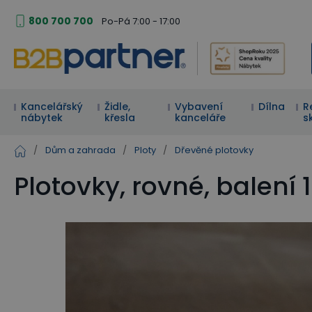
800 700 700
Po-Pá 7:00 - 17:00
Kancelářský
Židle,
Vybavení
Dílna
R
nábytek
křesla
kanceláře
s
/
Dům a zahrada
/
Ploty
/
Dřevěné plotovky
Plotovky, rovné, balení 