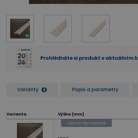
Prohlédněte si produkt v aktuálním 
Varianty
Popis a parametry
4
Varianta
Výška (mm)
Jste na této variantě