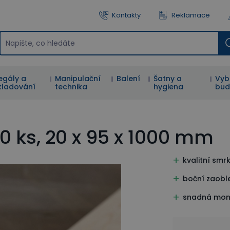
Kontakty
Reklamace
egály a
Manipulační
Balení
Šatny a
Vyb
kladování
technika
hygiena
bud
10 ks, 20 x 95 x 1000 mm
kvalitní smr
boční zaobl
snadná mon