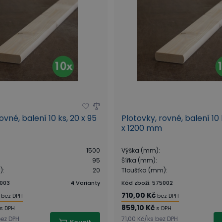
ovné, balení 10 ks, 20 x 95
Plotovky, rovné, balení 10 
x 1200 mm
1500
Výška (mm)
:
95
Šířka (mm)
:
)
:
20
Tloušťka (mm)
:
003
4
Varianty
Kód zboží
:
575002
710,00 Kč
bez DPH
bez DPH
859,10 Kč
s DPH
s DPH
ez DPH
71,00 Kč
/
ks
bez DPH