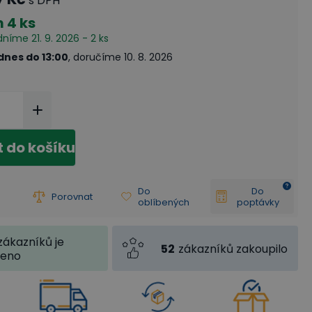
s DPH
m
4 ks
dníme 21. 9. 2026 - 2 ks
dnes do 13:00
, doručíme 10. 8. 2026
t do košíku
Do
Do
Porovnat
oblíbených
poptávky
zákazníků je
52
zákazníků zakoupilo
jeno