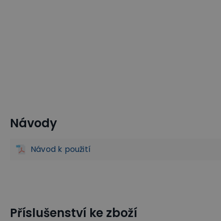
Návody
Plošinové a policové vozíky
Plošinové vozíky
Plošinové
Návod k použití
Příslušenství ke zboží