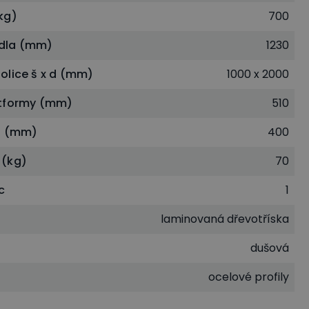
kg)
700
dla (mm)
1230
olice š x d (mm)
1000 x 2000
atformy (mm)
510
l (mm)
400
 (kg)
70
c
1
e
laminovaná dřevotříska
dušová
ocelové profily