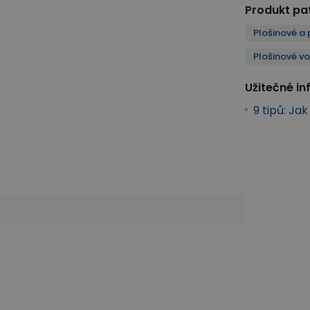
Produkt pat
Plošinové a 
Plošinové vo
Užitečné i
9 tipů: Ja
 vozíky s ojí
Transport a manipulace