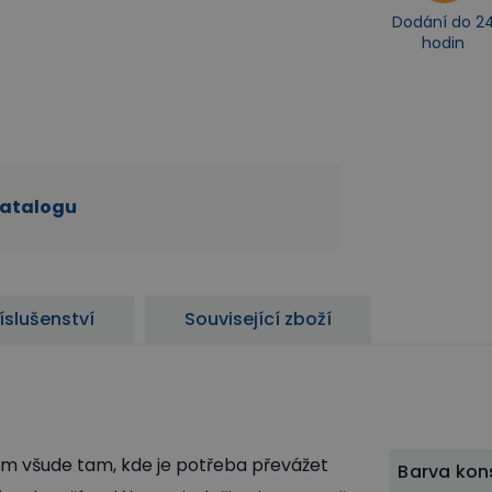
Dodání do 2
hodin
katalogu
íslušenství
Související zboží
m všude tam, kde je potřeba převážet
Barva kon