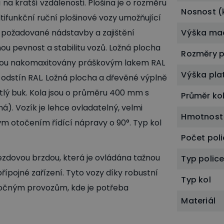
na kratší vzdálenosti. Plošina je o rozměru
Nosnost (
tifunkční ruční plošinové vozy umožňující
 požadované nádstavby a zajištění
Výška ma
nou pevnost a stabilitu vozů. Ložná plocha
Rozměry p
i jsou nakomaxitovány práškovým lakem RAL
Výška pl
ný odstín RAL. Ložná plocha a dřevěné výplně
tlý buk. Kola jsou o průměru 400 mm s
Průměr ko
). Vozík je lehce ovladatelný, velmi
Hmotnost
m otočením řídící nápravy o 90°. Typ kol
Počet poli
ezdovou brzdou, která je ovládána tažnou
Typ polic
přípojné zařízení. Tyto vozy díky robustní
Typ kol
áročným provozům, kde je potřeba
Materiál