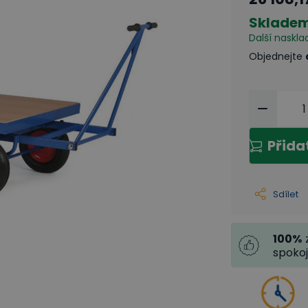
Sklade
Další naskla
Objednejte
Přida
Sdílet
100
%
spoko