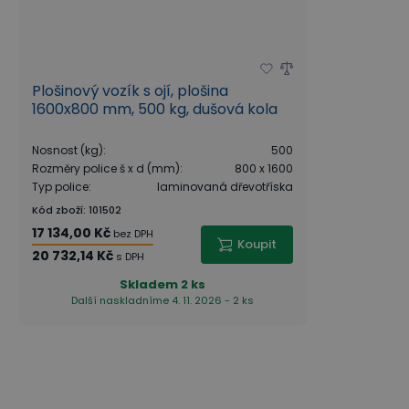
Plošinový vozík s ojí, plošina
1600x800 mm, 500 kg, dušová kola
Nosnost (kg)
:
500
Rozměry police š x d (mm)
:
800 x 1600
Typ police
:
laminovaná dřevotříska
Kód zboží
:
101502
17 134,00 Kč
bez DPH
Koupit
20 732,14 Kč
s DPH
Skladem
2 ks
Další naskladníme 4. 11. 2026 - 2 ks