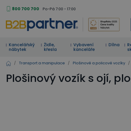
800 700 700
Po-Pá 7:00 - 17:00
Kancelářský
Židle,
Vybavení
Dílna
R
nábytek
křesla
kanceláře
s
/
Transport a manipulace
/
Plošinové a policové vozíky
/
Plošinový vozík s ojí, 