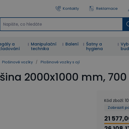
Kontakty
Reklamace
egály a
Manipulační
Balení
Šatny a
Vyb
kladování
technika
hygiena
bud
Plošinové vozíky
/
Plošinové vozíky s ojí
plošina 2000x1000 mm, 700
Kód zboží
:
10
Zobrazit p
21 577,0
26 108,1