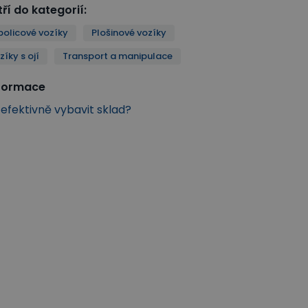
ří do kategorií
:
policové vozíky
Plošinové vozíky
zíky s ojí
Transport a manipulace
nformace
k efektivně vybavit sklad?