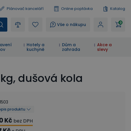
Plánovač kanceláří
Online poptávka
Katalog
0
?
Vše o nákupu
avení
Hotely a
Dům a
Akce a
ov
kuchyně
zahrada
slevy
 kg, dušová kola
1503
opis produktu
0 Kč
bez DPH
7 Kč