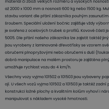
materiál či zboží velkých rozměrů a vysokých nosností 
až 2000 x 1000 mm a nosnosti 600 kg nebo 1500 kg. Mul
stavbu variant dle přání zákazníka pouhým zasunutím
šroubem. Speciální uložení bočnic zajišťuje vždy výbor
je svařena z ocelových trubek a profilů. Kovové část
5005. Dle přání našeho zákazníka lze zajistit taktéž ji
jsou vyrobeny z laminované dřevotřísky se vzorem svě
obručemi plnopryžovými nebo obručemi s duší (foukaná
dobrá manipulace na malém prostoru je zajištěna plný
umožňuje rychlost vozu do 4 km/h.
Všechny vozy vyjma 101502 a 101503 jsou vybaveny poj
ojí. U všech vozů vyjma 101502 a 101503 je taktéž zadní 
konstrukci ložné plochy a kvalitním kolům vyhoví i n
manipulovat s nákladem vysoké hmotnosti.