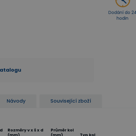
Dodání do 2
hodin
katalogu
Návody
Související zboží
 d
Rozměry v x š x d
Průměr kol
(mm)
(mm)
Typ kol