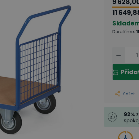
9 628,0
11 649,8
Sklade
Doručíme
:
1
Přida
Sdílet
92
%
z
spoko