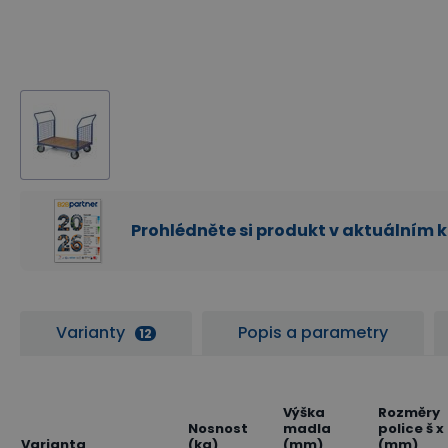
Prohlédněte si produkt v aktuálním 
Varianty
Popis a parametry
12
Výška
Rozměry
Nosnost
madla
police š x
Varianta
(kg)
(mm)
(mm)