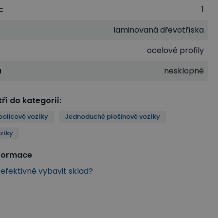
c
1
e
laminovaná dřevotříska
ocelové profily
a
nesklopné
ří do kategorií
:
policové vozíky
Jednoduché plošinové vozíky
ozíky
nformace
k efektivně vybavit sklad?