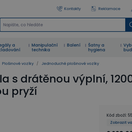
Kontakty
Reklamace
egály a
Manipulační
Balení
Šatny a
Vyb
kladování
technika
hygiena
bud
Plošinové vozíky
/
Jednoduché plošinové vozíky
dla s drátěnou výplní, 1
u pryží
Kód zboží
:
5
Zobrazit v