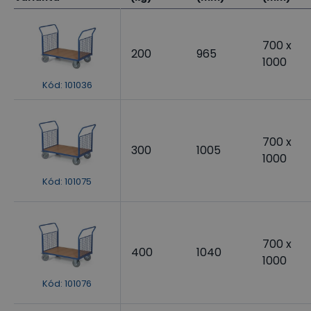
700 x
200
965
1000
Kód
:
101036
700 x
300
1005
1000
Kód
:
101075
700 x
400
1040
1000
Kód
:
101076