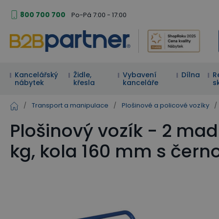
800 700 700
Po-Pá 7:00 - 17:00
Kancelářský
Židle,
Vybavení
Dílna
R
nábytek
křesla
kanceláře
s
/
Transport a manipulace
/
Plošinové a policové vozíky
/
Plošinový vozík - 2 ma
kg, kola 160 mm s černo