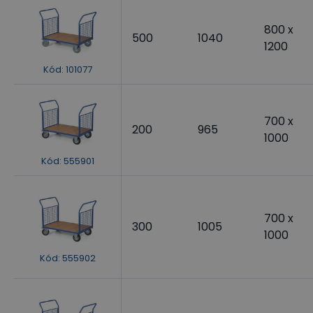
800 x
500
1040
1200
Kód
:
101077
700 x
200
965
1000
Kód
:
555901
700 x
300
1005
1000
Kód
:
555902