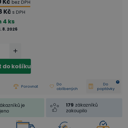
0 Kč
bez DPH
8 Kč
s DPH
m
4 ks
1. 8. 2026
t do košíku
Do
Do
Porovnat
oblíbených
poptávky
179
zákazníků
ákazníků je
zakoupilo
jeno