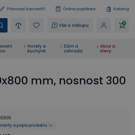
Plánovač kanceláří
Online poptávka
Katalog
0
?
Vše o nákupu
avení
Hotely a
Dům a
Akce a
ov
kuchyně
zahrada
slevy
200x800 mm, nosnost 300
55906
arianty a popis produktu