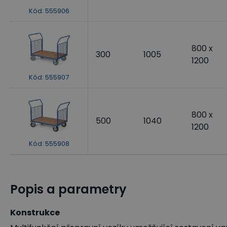
Kód
:
555906
800 x
300
1005
1200
Kód
:
555907
800 x
500
1040
1200
Kód
:
555908
Popis a parametry
Konstrukce