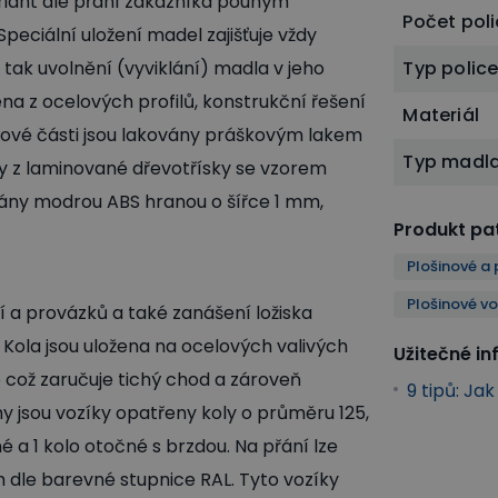
ariant dle přání zákazníka pouhým
Počet poli
eciální uložení madel zajišťuje vždy
tak uvolnění (vyviklání) madla v jeho
Typ polic
ena z ocelových profilů, konstrukční řešení
Materiál
Kovové části jsou lakovány práškovým lakem
Typ madl
y z laminované dřevotřísky se vzorem
vány modrou ABS hranou o šířce 1 mm,
Produkt pat
Plošinové a 
Plošinové v
í a provázků a také zanášení ložiska
. Kola jsou uložena na ocelových valivých
Užitečné i
re což zaručuje tichý chod a zároveň
9 tipů: Ja
y jsou vozíky opatřeny koly o průměru 125,
é a 1 kolo otočné s brzdou. Na přání lze
 dle barevné stupnice RAL. Tyto vozíky