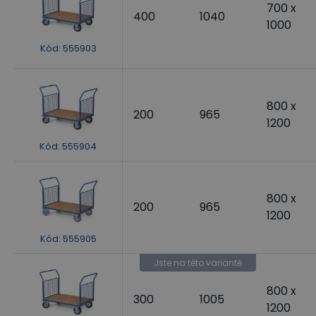
700 x
400
1040
1000
Kód
:
555903
800 x
200
965
1200
Kód
:
555904
800 x
200
965
1200
Kód
:
555905
Jste na této variantě
800 x
300
1005
1200