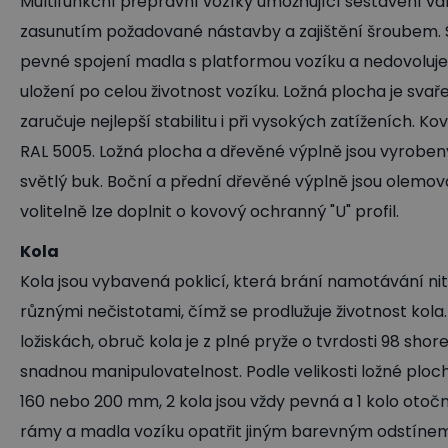
Multifunkční přepravní vozíky umožňující sestavení v
zasunutím požadované nástavby a zajištění šroubem. Sp
pevné spojení madla s platformou vozíku a nedovoluje 
uložení po celou životnost vozíku. Ložná plocha je svař
zaručuje nejlepší stabilitu i při vysokých zatíženích. 
RAL 5005. Ložná plocha a dřevěné výplně jsou vyroben
světlý buk. Boční a přední dřevěné výplně jsou olemo
volitelně lze doplnit o kovový ochranný "U" profil.
Kola
Kola jsou vybavená poklicí, která brání namotávání nit
různými nečistotami, čímž se prodlužuje životnost kola
ložiskách, obruč kola je z plné pryže o tvrdosti 98 sho
snadnou manipulovatelnost. Podle velikosti ložné ploch
160 nebo 200 mm, 2 kola jsou vždy pevná a 1 kolo otočn
rámy a madla vozíku opatřit jiným barevným odstínem