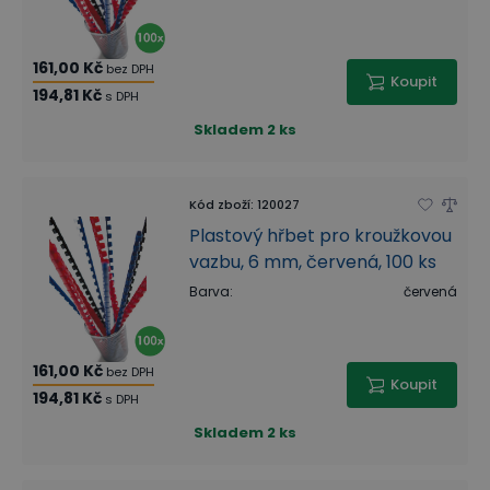
161,00 Kč
bez DPH
Koupit
194,81 Kč
s DPH
Skladem
2 ks
Kód zboží
:
120027
Plastový hřbet pro kroužkovou
vazbu, 6 mm, červená, 100 ks
Barva
:
červená
161,00 Kč
bez DPH
Koupit
194,81 Kč
s DPH
Skladem
2 ks