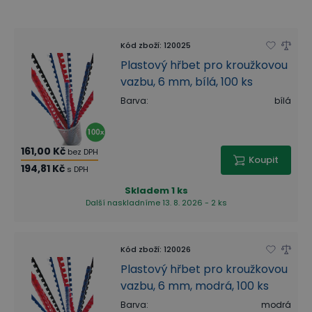
Kód zboží
:
120025
Plastový hřbet pro kroužkovou
vazbu, 6 mm, bílá, 100 ks
Barva
:
bílá
161,00 Kč
bez DPH
Koupit
194,81 Kč
s DPH
Skladem
1 ks
Další naskladníme 13. 8. 2026 - 2 ks
Kód zboží
:
120026
Plastový hřbet pro kroužkovou
vazbu, 6 mm, modrá, 100 ks
Barva
:
modrá