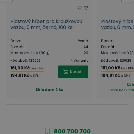
Plastový hřbet pro kroužkovou
Plastový hřbe
vazbu, 6 mm, černá, 100 ks
vazbu, 6 mm, b
Barva
:
černá
Barva
:
Formát
:
A4
Formát
:
Max. počet listů (80g)
:
20
Max. počet listů (
Kód zboží
:
120028
4
Varianty
Kód zboží
:
120025
161,00 Kč
161,00 Kč
bez DPH
bez DP
Koupit
194,81 Kč
194,81 Kč
s DPH
s DPH
Sk
Skladem
2 ks
Další naskladn
800 700 700