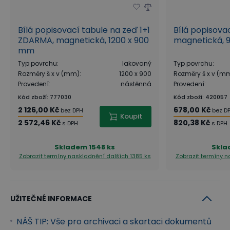
Bílá popisovací tabule na zeď 1+1
Bílá popisova
ZDARMA, magnetická, 1200 x 900
magnetická, 
mm
Typ povrchu
:
lakovaný
Typ povrchu
:
Rozměry š x v (mm)
:
1200 x 900
Rozměry š x v (m
Provedení
:
nástěnná
Provedení
:
Kód zboží
:
777030
Kód zboží
:
420057
2 126,00 Kč
678,00 Kč
bez DPH
bez D
Koupit
2 572,46 Kč
820,38 Kč
s DPH
s DPH
Skladem
1548 ks
Skl
Zobrazit termíny naskladnění
dalších 1385 ks
Zobrazit termíny 
UŽITEČNÉ INFORMACE
NÁŠ TIP: Vše pro archivaci a skartaci dokumentů