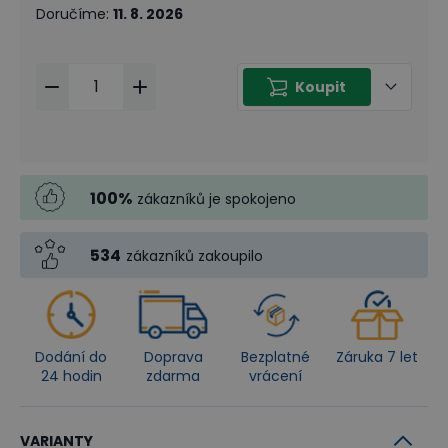
Doručíme
:
11. 8. 2026
Koupit
100
%
zákazníků je spokojeno
534
zákazníků zakoupilo
Dodání do
Doprava
Bezplatné
Záruka 7 let
24 hodin
zdarma
vrácení
VARIANTY