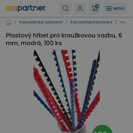
0
MENU
/
Kancelářské vybavení
/
Kancelářská technika
/
Vazací
Plastový hřbet pro kroužkovou vazbu, 6
mm, modrá, 100 ks