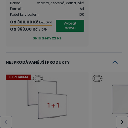
Barva
:
modrá, červená, černá, bílá
Formát
:
A4
Počet ks v balení
:
100
Od
300,00 Kč
bez DPH
Vybrat
barvu
Od
363,00 Kč
s DPH
Skladem
22 ks
NEJPRODÁVANĚJŠÍ PRODUKTY
1+1 ZDARMA