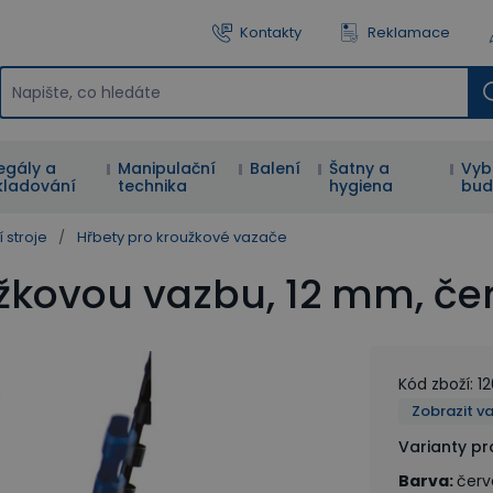
Kontakty
Reklamace
egály a
Manipulační
Balení
Šatny a
Vyb
kladování
technika
hygiena
bud
 stroje
/
Hřbety pro kroužkové vazače
žkovou vazbu, 12 mm, čer
Kód zboží
:
1
Zobrazit v
Varianty p
Barva
:
čer