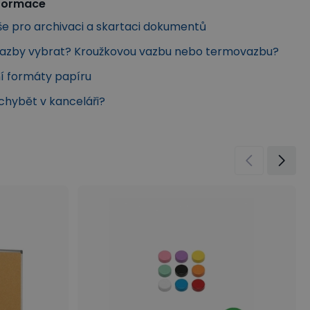
nformace
še pro archivaci a skartaci dokumentů
vazby vybrat? Kroužkovou vazbu nebo termovazbu?
í formáty papíru
chybět v kanceláři?