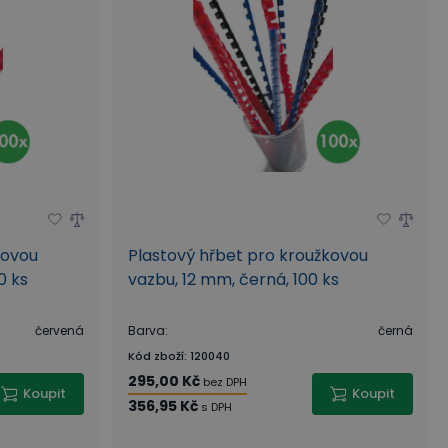
kovou
Plastový hřbet pro kroužkovou
0 ks
vazbu, 12 mm, černá, 100 ks
červená
Barva
:
černá
Kód zboží
:
120040
295,00 Kč
bez DPH
Koupit
Koupit
356,95 Kč
s DPH