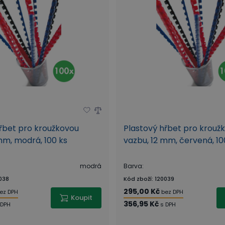
řbet pro kroužkovou
Plastový hřbet pro krouž
mm, modrá, 100 ks
vazbu, 12 mm, červená, 10
modrá
Barva
:
038
Kód zboží
:
120039
295,00 Kč
ez DPH
bez DPH
Koupit
356,95 Kč
 DPH
s DPH