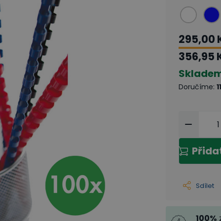
295,00 
356,95 
Sklade
Doručíme
:
1
Přida
Sdílet
100
%