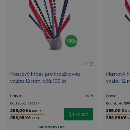
Plastový hřbet pro kroužkovou
Plastový h
vazbu, 12 mm, bílá, 100 ks
vazbu, 12 
Barva
:
bílá
Barva
:
Kód zboží
:
120037
Kód zboží
:
120
295,00 Kč
295,00 Kč
bez DPH
b
Koupit
356,95 Kč
356,95 Kč
s DPH
s
Skladem
1 ks