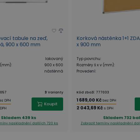
ovací tabule na zeď,
Korková nástěnka 1+1 ZD
á, 900 x 600 mm
x 900 mm
lakovaný
Typ povrchu
:
v (mm)
:
900 x 600
Rozměry š x v (mm)
:
nástěnná
Provedení
:
057
3
Varianty
Kód zboží
:
777033
1 689,00 Kč
ez DPH
bez DPH
Koupit
2 043,69 Kč
 DPH
s DPH
Skladem
439 ks
Skladem
732 bal
rmíny naskladnění
dalších 720 ks
Zobrazit termíny naskladnění
dal