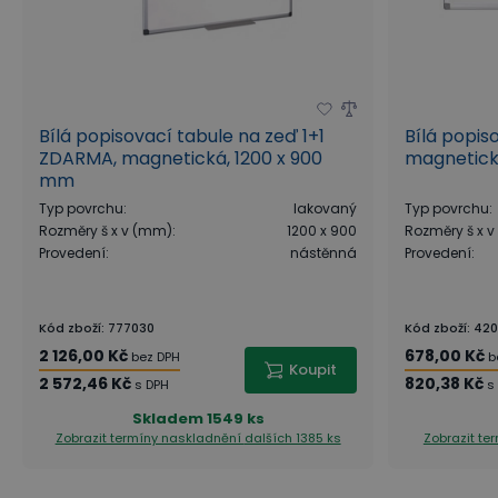
Bílá popisovací tabule na zeď 1+1
Bílá popis
ZDARMA, magnetická, 1200 x 900
magnetick
mm
Typ povrchu
:
lakovaný
Typ povrchu
:
Rozměry š x v (mm)
:
1200 x 900
Rozměry š x 
Provedení
:
nástěnná
Provedení
:
Kód zboží
:
777030
Kód zboží
:
420
2 126,00 Kč
678,00 Kč
bez DPH
b
Koupit
2 572,46 Kč
820,38 Kč
s DPH
s
Skladem
1549 ks
Zobrazit termíny naskladnění
dalších 1385 ks
Zobrazit te