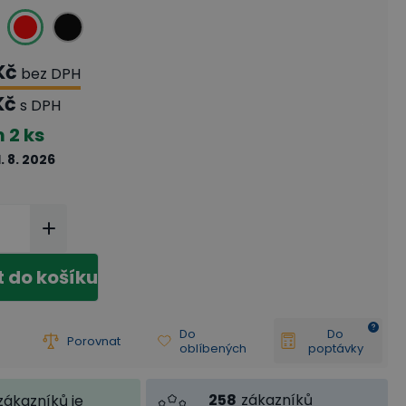
Kč
bez DPH
Kč
s DPH
m
2 ks
1. 8. 2026
t do košíku
Do
Do
Porovnat
oblíbených
poptávky
258
zákazníků
zákazníků je