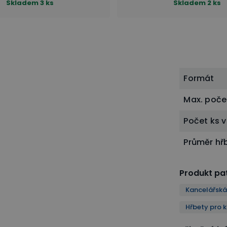
Skladem
3 ks
Skladem
2 ks
Formát
Max. počet
Počet ks v
Průměr hř
Produkt pat
Kancelářská
Hřbety pro 