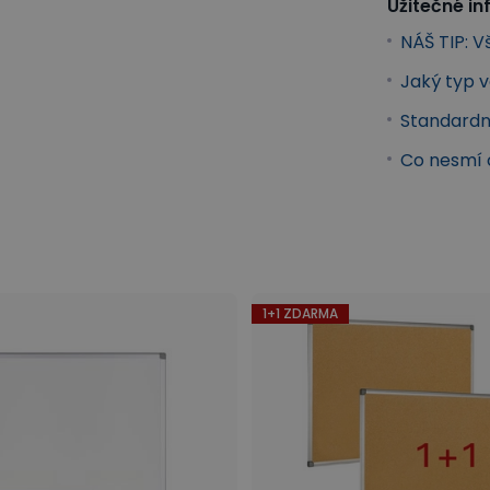
Užitečné i
NÁŠ TIP: V
Jaký typ 
Standardn
Co nesmí 
kové vazače
Kancelářské vybavení
1+1 ZDARMA