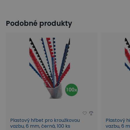
Podobné produkty
NÁŠ TIP: Vše pro archivaci a skartaci dokumentů
Jaký typ vazby vybrat? Kroužkovou vazbu nebo ter
Standardní formáty papíru
Co nesmí chybět v kanceláři?
Plastový hřbet pro kroužkovou
Plastový h
vazbu, 6 mm, černá, 100 ks
vazbu, 6 mm