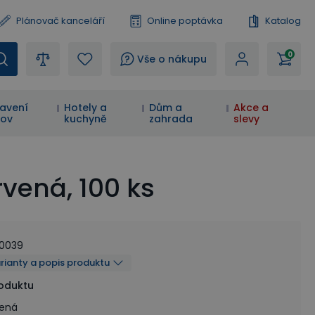
Plánovač kanceláří
Online poptávka
Katalog
0
?
Vše o nákupu
avení
Hotely a
Dům a
Akce a
ov
kuchyně
zahrada
slevy
vená, 100 ks
20039
arianty a popis produktu
roduktu
vená