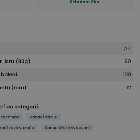
Skladem
2 ks
A4
 listů (80g)
80
 balení
100
betu (mm)
12
ří do kategorií
:
 technika
Vazací stroje
kroužkové vazače
Kancelářské vybavení