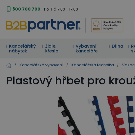
800 700 700
Po-Pá 7:00 - 17:00
Kancelářský
Židle,
Vybavení
Dílna
R
nábytek
křesla
kanceláře
s
/
Kancelářské vybavení
/
Kancelářská technika
/
Vazací
Plastový hřbet pro krou