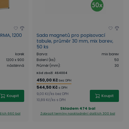
ARMA, 1200
Sada magnetů pro popisovací
tabule, průměr 30 mm, mix barev,
50 ks
korek
Barva
:
mix barev
1200 x 900
Balení (ks)
:
50
nástěnná
Průměr (mm)
:
30
Kód zboží
:
464004
450,00 Kč
bez DPH
544,50 Kč
s DPH
9,00 Kč
/
ks
bez DPH
Koupit
Koupit
10,89 Kč
/
ks
s DPH
Skladem
474 bal
ších 660 bal
Zobrazit termíny naskladnění
dalších 300 bal