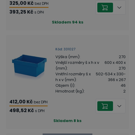
325,00 Kč
bez DPH
393,25 Kč
s DPH
Skladem
94
ks
Kód
:
331027
Výška (mm)
:
270
Vnější rozměry š x h x v
600 x 400 x
(mm)
:
270
Vnitřní rozměry š x
502-534 x 330-
h x v (mm)
:
366 x 267
Objem (l)
:
46
Hmotnost (kg)
:
2
412,00 Kč
bez DPH
498,52 Kč
s DPH
Skladem
8
ks