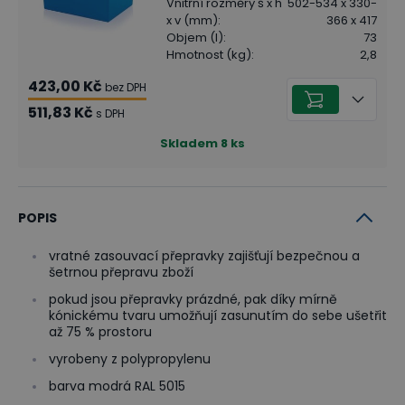
Vnitřní rozměry š x h
502-534 x 330-
x v (mm)
:
366 x 417
Objem (l)
:
73
Hmotnost (kg)
:
2,8
423,00 Kč
bez DPH
511,83 Kč
s DPH
Skladem
8
ks
POPIS
vratné zasouvací přepravky zajišťují bezpečnou a
šetrnou přepravu zboží
pokud jsou přepravky prázdné, pak díky mírně
kónickému tvaru umožňují zasunutím do sebe ušetřit
až 75 % prostoru
vyrobeny z polypropylenu
barva modrá RAL 5015