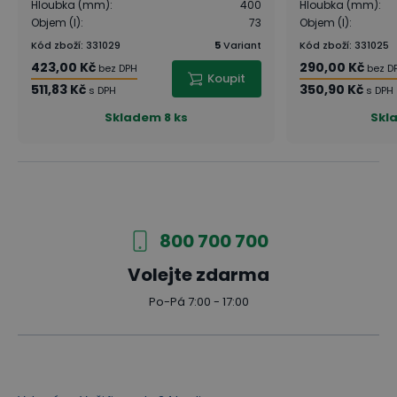
Hloubka (mm)
:
400
Hloubka (mm)
:
Objem (l)
:
73
Objem (l)
:
Kód zboží
:
331029
5
Variant
Kód zboží
:
331025
423,00 Kč
290,00 Kč
bez DPH
bez D
Koupit
511,83 Kč
350,90 Kč
s DPH
s DPH
Skladem
8 ks
Skl
800 700 700
Volejte zdarma
Po-Pá 7:00 - 17:00