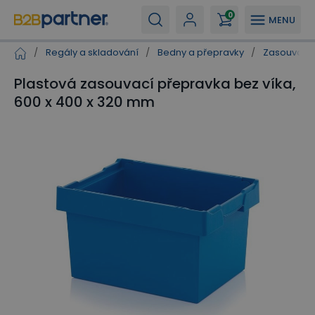
0
MENU
/
Regály a skladování
/
Bedny a přepravky
/
Zasouvací 
Plastová zasouvací přepravka bez víka,
600 x 400 x 320 mm