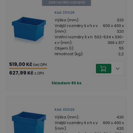
Jste na této variantě
Kód
:
331028
Výška (mm)
:
320
Vnější rozměry š x h x v
600 x 400 x
(mm)
:
320
Vnitřní rozměry š x h
502-534 x 330-
x v (mm)
:
366 x 317
Objem (l)
:
55
Hmotnost (kg)
:
2,2
519,00 Kč
bez DPH
627,99 Kč
s DPH
Skladem
83
ks
Kód
:
331029
Výška (mm)
:
420
Vnější rozměry š x h x v
600 x 400 x
(mm)
:
420