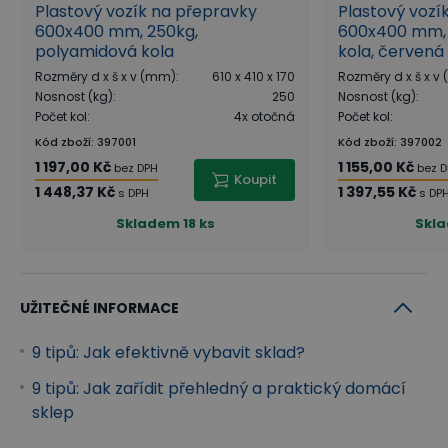
Plastový vozík na přepravky
Plastový vozí
600x400 mm, 250kg,
600x400 mm, 
polyamidová kola
kola, červená
Rozměry d x š x v (mm)
:
610 x 410 x 170
Rozměry d x š x v
Nosnost (kg)
:
250
Nosnost (kg)
:
Počet kol
:
4x otočná
Počet kol
:
Kód zboží
:
397001
Kód zboží
:
397002
1 197,00 Kč
1 155,00 Kč
bez DPH
bez 
Koupit
1 448,37 Kč
1 397,55 Kč
s DPH
s DP
Skladem
18 ks
Skl
UŽITEČNÉ INFORMACE
9 tipů: Jak efektivně vybavit sklad?
9 tipů: Jak zařídit přehledný a praktický domácí
sklep