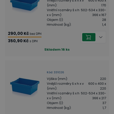
Vnější rozměry š x h x v
600 x 400 x
(mm)
:
170
Vnitřní rozměry š x h
502-534 x 330-
x v (mm)
:
366 x 167
Objem (l)
:
28
Hmotnost (kg)
:
1,4
290,00 Kč
bez DPH
350,90 Kč
s DPH
Skladem
16
ks
Kód
:
331026
Výška (mm)
:
220
Vnější rozměry š x h x v
600 x 400 x
(mm)
:
220
Vnitřní rozměry š x h
502-534 x 330-
x v (mm)
:
366 x 217
Objem (l)
:
37
Hmotnost (kg)
:
1,7