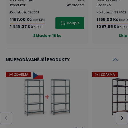
Počet kol
:
4x otočná
Počet kol
:
Kód zboží
:
397001
Kód zboží
:
397002
1 197,00 Kč
1 155,00 Kč
bez DPH
bez 
Koupit
1 448,37 Kč
1 397,55 Kč
s DPH
s DP
Skladem
18 ks
Skl
NEJPRODÁVANĚJŠÍ PRODUKTY
1+1 ZDARMA
1+1 ZDARMA