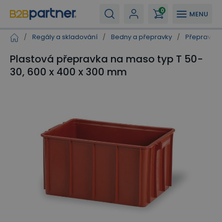
0
MENU
/
Regály a skladování
/
Bedny a přepravky
/
Přepravky p
Plastová přepravka na maso typ T 50-
30, 600 x 400 x 300 mm