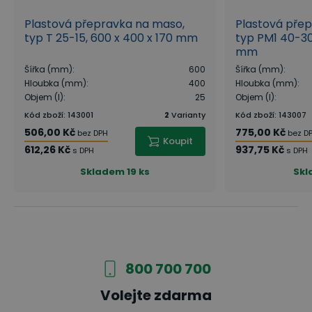
Plastová přepravka na maso,
Plastová pře
typ T 25-15, 600 x 400 x 170 mm
typ PM1 40-30
mm
Šířka (mm)
:
600
Šířka (mm)
:
Hloubka (mm)
:
400
Hloubka (mm)
:
Objem (l)
:
25
Objem (l)
:
Kód zboží
:
143001
2
Varianty
Kód zboží
:
143007
506,00 Kč
775,00 Kč
bez DPH
bez D
Koupit
612,26 Kč
937,75 Kč
s DPH
s DPH
Skladem
19 ks
Skl
800 700 700
Volejte zdarma