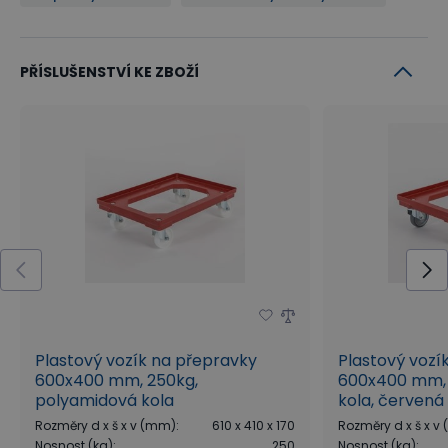
PŘÍSLUŠENSTVÍ KE ZBOŽÍ
Plastový vozík na přepravky
Plastový vozí
600x400 mm, 250kg,
600x400 mm, 
polyamidová kola
kola, červená
Rozměry d x š x v (mm)
:
610 x 410 x 170
Rozměry d x š x v
Nosnost (kg)
:
250
Nosnost (kg)
: