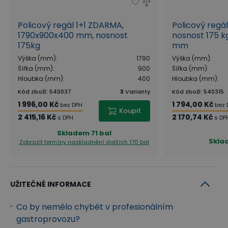
Policový regál 1+1 ZDARMA,
Policový regá
1790x900x400 mm, nosnost
nosnost 175 kg
175kg
mm
Výška (mm)
:
1790
Výška (mm)
:
Šířka (mm)
:
900
Šířka (mm)
:
Hloubka (mm)
:
400
Hloubka (mm)
:
Kód zboží
:
540037
3
Varianty
Kód zboží
:
540315
1 996,00 Kč
1 794,00 Kč
bez DPH
bez 
Koupit
2 415,16 Kč
2 170,74 Kč
s DPH
s DP
Skladem
71 bal
Skla
Zobrazit termíny naskladnění
dalších 170 bal
UŽITEČNÉ INFORMACE
Co by nemělo chybět v profesionálním
gastroprovozu?