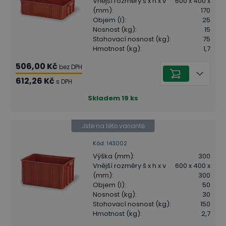
Vnější rozměry š x h x v
600 x 400 x
(mm)
:
170
Objem (l)
:
25
Nosnost (kg)
:
15
Stohovací nosnost (kg)
:
75
Hmotnost (kg)
:
1,7
506,00 Kč
bez DPH
612,26 Kč
s DPH
Skladem
19
ks
Jste na této variantě
Kód
:
143002
Výška (mm)
:
300
Vnější rozměry š x h x v
600 x 400 x
(mm)
:
300
Objem (l)
:
50
Nosnost (kg)
:
30
Stohovací nosnost (kg)
:
150
Hmotnost (kg)
:
2,7