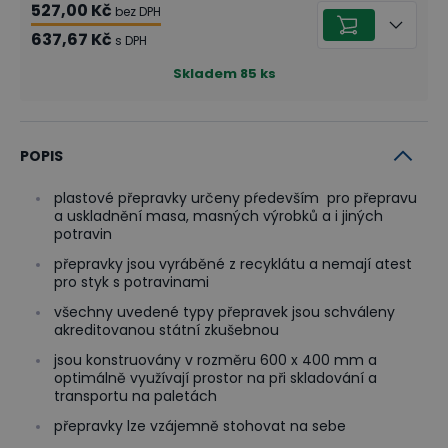
527,00 Kč
bez DPH
637,67 Kč
s DPH
Skladem
85
ks
POPIS
plastové přepravky určeny pŕedevším pro přepravu
a uskladnění masa, masných výrobků a i jiných
potravin
přepravky jsou vyráběné z recyklátu a nemají atest
pro styk s potravinami
všechny uvedené typy přepravek jsou schváleny
akreditovanou státní zkušebnou
jsou konstruovány v rozměru 600 x 400 mm a
optimálně využívají prostor na při skladování a
transportu na paletách
přepravky lze vzájemně stohovat na sebe