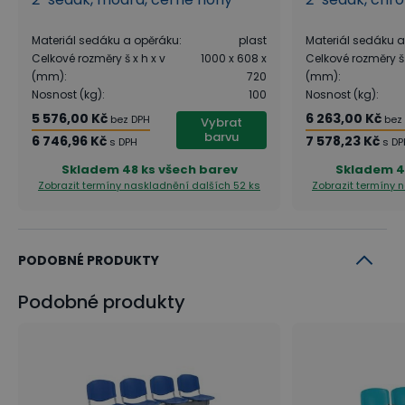
Materiál sedáku a opěráku
:
plast
Materiál sedáku 
Celkové rozměry š x h x v
1000 x 608 x
Celkové rozměry š 
(mm)
:
720
(mm)
:
Nosnost (kg)
:
100
Nosnost (kg)
:
5 576,00 Kč
6 263,00 Kč
bez DPH
bez
Vybrat
barvu
6 746,96 Kč
7 578,23 Kč
s DPH
s DP
Skladem
48 ks všech barev
Skladem
4
Zobrazit termíny naskladnění
dalších 52 ks
Zobrazit termíny
PODOBNÉ PRODUKTY
Podobné produkty