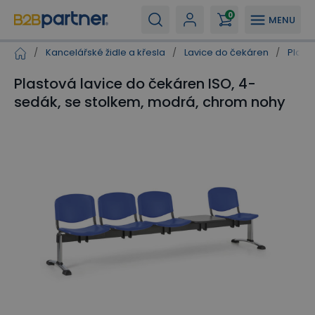
0
MENU
/
Kancelářské židle a křesla
/
Lavice do čekáren
/
Plast
Plastová lavice do čekáren ISO, 4-
sedák, se stolkem, modrá, chrom nohy