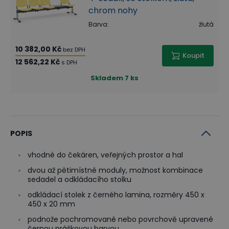
chrom nohy
Barva
:
žlutá
10 382,00 Kč
bez DPH
Koupit
12 562,22 Kč
s DPH
Skladem
7 ks
POPIS
vhodné do čekáren, veřejných prostor a hal
dvou až pětimístné moduly, možnost kombinace
sedadel a odkládacího stolku
odkládací stolek z černého lamina, rozměry 450 x
450 x 20 mm
podnože pochromované nebo povrchově upravené
černou práškovou barvou