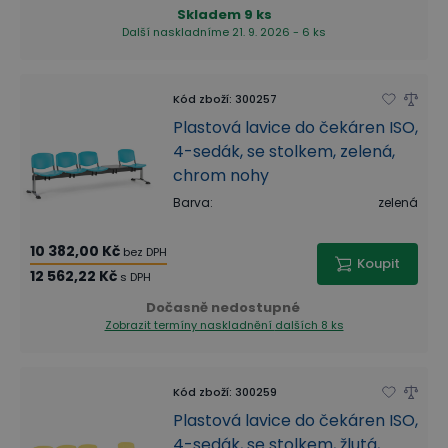
Skladem
9 ks
Další naskladníme 21. 9. 2026 - 6 ks
Kód zboží
:
300257
Plastová lavice do čekáren ISO,
4-sedák, se stolkem, zelená,
chrom nohy
Barva
:
zelená
10 382,00 Kč
bez DPH
Koupit
12 562,22 Kč
s DPH
Dočasně nedostupné
Zobrazit termíny naskladnění
dalších 8 ks
Kód zboží
:
300259
Plastová lavice do čekáren ISO,
4-sedák, se stolkem, žlutá,