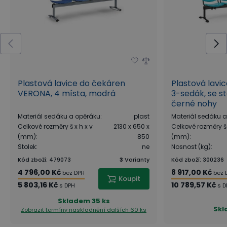
Plastová lavice do čekáren
Plastová lavi
VERONA, 4 místa, modrá
3-sedák, se st
černé nohy
Materiál sedáku a opěráku
:
plast
Materiál sedáku 
Celkové rozměry š x h x v
2130 x 650 x
Celkové rozměry š 
(mm)
:
850
(mm)
:
Stolek
:
ne
Nosnost (kg)
:
Kód zboží
:
479073
3
Varianty
Kód zboží
:
300236
4 796,00 Kč
8 917,00 Kč
bez DPH
bez 
Koupit
5 803,16 Kč
10 789,57 Kč
s DPH
s D
Skladem
35 ks
Skl
Zobrazit termíny naskladnění
dalších 60 ks