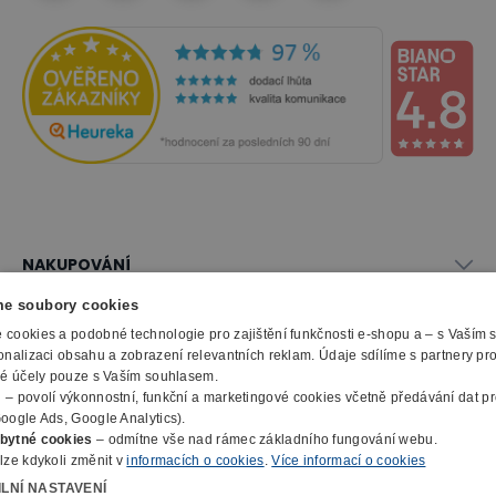
NAKUPOVÁNÍ
Vše o nákupu
e soubory cookies
SLUŽBY
Obchodní podmínky
cookies a podobné technologie pro zajištění funkčnosti e-shopu a – s Vaším
Doprava a montáž
onalizaci obsahu a zobrazení relevantních reklam. Údaje sdílíme s partnery pr
Naše katalogy
ké účely pouze s Vaším souhlasem.
Možnosti platby
O FIRMĚ
Reklamační formulář
m
– povolí výkonnostní, funkční a marketingové cookies včetně předávání dat pro
Záruka, servis, reklamace
Výroba kancelářského nábytku
oogle Ads, Google Analytics).
O nás
Ochrana osobních údajů
bytné cookies
– odmítne vše nad rámec základního fungování webu.
Zpracování elektroodpadu
Kontakty
lze kdykoli změnit v
informacích o cookies
.
Více informací o cookies
© 2010 - 2026 B2B Partner s.r.o. - Všechna práva vyhrazena.
Informace o cookies
E-Procurement
Členství v organizacích
ILNÍ NASTAVENÍ
Profesionální e-shop na míru