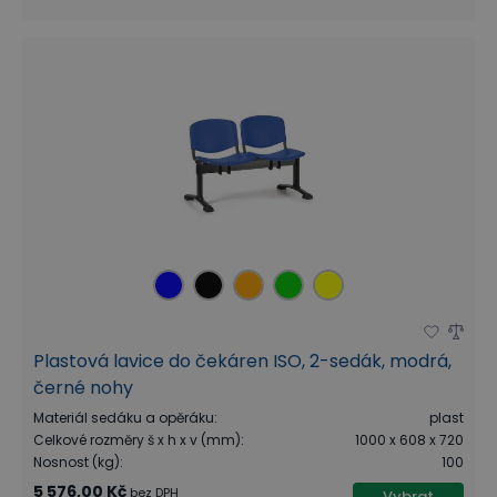
Plastová lavice do čekáren ISO, 2-sedák, modrá,
černé nohy
Materiál sedáku a opěráku
:
plast
Celkové rozměry š x h x v (mm)
:
1000 x 608 x 720
Nosnost (kg)
:
100
5 576,00 Kč
bez DPH
Vybrat