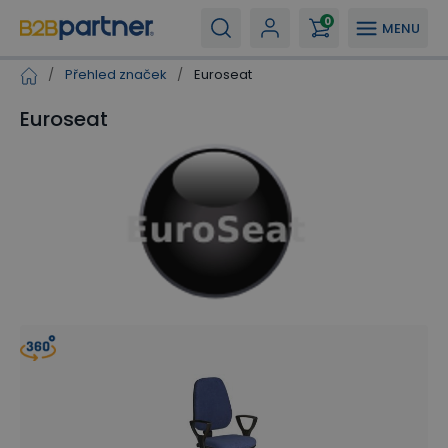
0
MENU
/
Přehled značek
/
Euroseat
Euroseat