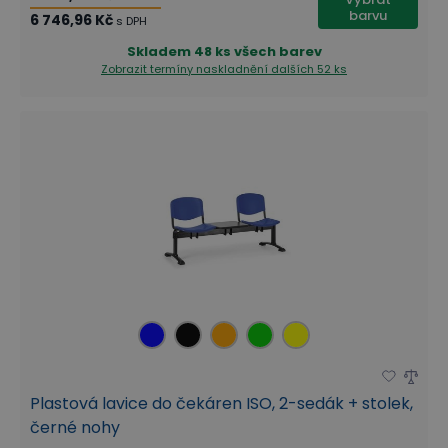
barvu
6 746,96 Kč
s DPH
Skladem
48 ks všech barev
Zobrazit termíny naskladnění
dalších 52 ks
Plastová lavice do čekáren ISO, 2-sedák + stolek,
černé nohy