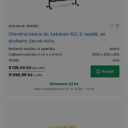
Kód zboží
:
300262
Dřevěná lavice do čekáren ISO, 2-sedák, se
stolkem, černé nohy
Materiál sedáku a opěráku
:
dřevo
Celkové rozměry š x h x v (mm)
:
1500 x 400 x 810
Stolek
:
ano
9 138,00 Kč
bez DPH
Koupit
11 056,98 Kč
s DPH
Skladem
22 ks
Další naskladníme 22. 9. 2026 - 10 ks