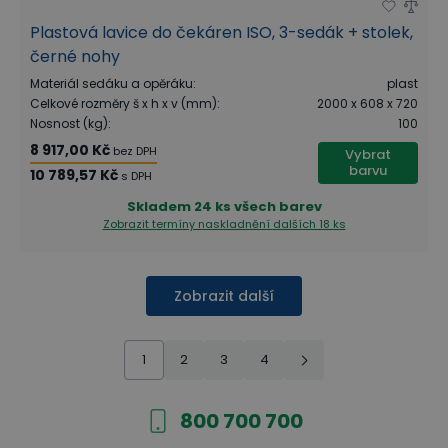
Plastová lavice do čekáren ISO, 3-sedák + stolek,
černé nohy
Materiál sedáku a opěráku
:
plast
Celkové rozměry š x h x v (mm)
:
2000 x 608 x 720
Nosnost (kg)
:
100
8 917,00 Kč
bez DPH
Vybrat
barvu
10 789,57 Kč
s DPH
Skladem
24 ks všech barev
Zobrazit termíny naskladnění
dalších 18 ks
Zobrazit další
1
2
3
4
800 700 700