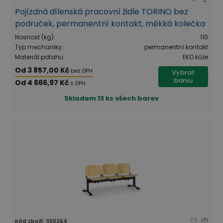
Pojízdná dílenská pracovní židle TORINO bez
područek, permanentní kontakt, měkká kolečka
Nosnost (kg)
:
110
Typ mechaniky
:
permanentní kontakt
Materiál potahu
:
EKO kůže
Od
3 857,00 Kč
bez DPH
Vybrat
barvu
Od
4 666,97 Kč
s DPH
Skladem
13 ks všech barev
Kód zboží
:
300264