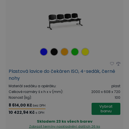
Plastová lavice do čekáren ISO, 4-sedák, černé
nohy
Materiál sedáku a opěráku
:
plast
Celkové rozměry š x h x v (mm)
:
2000 x 608 x 720
Nosnost (kg)
:
100
8 614,00 Kč
bez DPH
Vybrat
barvu
10 422,94 Kč
s DPH
Skladem
23 ks všech barev
Zobrazit termíny naskladnění
dalších 26 ks