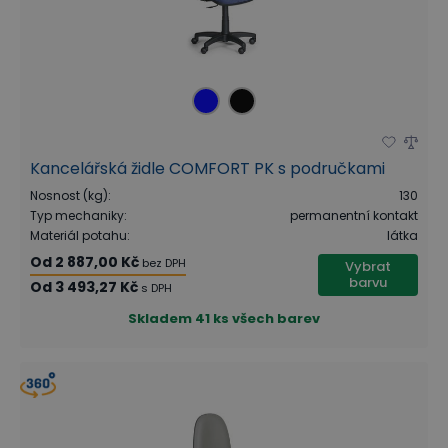
Kancelářská židle COMFORT PK s područkami
Nosnost (kg)
:
130
Typ mechaniky
:
permanentní kontakt
Materiál potahu
:
látka
Od
2 887,00 Kč
bez DPH
Vybrat
barvu
Od
3 493,27 Kč
s DPH
Skladem
41 ks všech barev