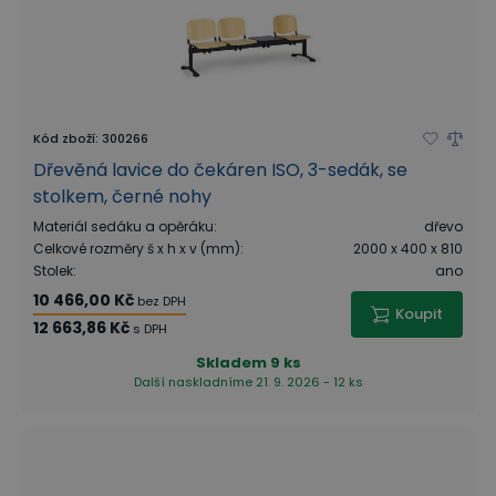
Kód zboží
:
300266
Dřevěná lavice do čekáren ISO, 3-sedák, se
stolkem, černé nohy
Materiál sedáku a opěráku
:
dřevo
Celkové rozměry š x h x v (mm)
:
2000 x 400 x 810
Stolek
:
ano
10 466,00 Kč
bez DPH
Koupit
12 663,86 Kč
s DPH
Skladem
9 ks
Další naskladníme 21. 9. 2026 - 12 ks