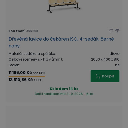
Kód zboží
:
300268
Dřevěná lavice do čekáren ISO, 4-sedák, černé
nohy
Materiál sedáku a opěráku
:
dřevo
Celkové rozměry š x h x v (mm)
:
2000 x 400 x 810
Stolek
:
ne
11 166,00 Kč
bez DPH
Koupit
13 510,86 Kč
s DPH
Skladem
14 ks
Další naskladníme 21. 9. 2026 - 6 ks