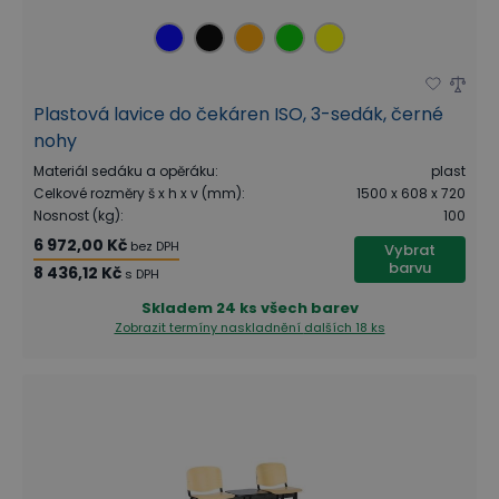
Plastová lavice do čekáren ISO, 3-sedák, černé
nohy
Materiál sedáku a opěráku
:
plast
Celkové rozměry š x h x v (mm)
:
1500 x 608 x 720
Nosnost (kg)
:
100
6 972,00 Kč
bez DPH
Vybrat
barvu
8 436,12 Kč
s DPH
Skladem
24 ks všech barev
Zobrazit termíny naskladnění
dalších 18 ks