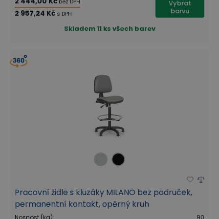
2 444,00 Kč
bez DPH
Vybrat
barvu
2 957,24 Kč
s DPH
Skladem
11 ks všech barev
Pracovní židle s kluzáky MILANO bez područek,
permanentní kontakt, opěrný kruh
Nosnost (kg)
:
90