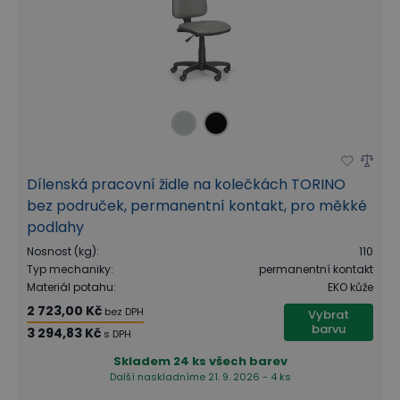
Dílenská pracovní židle na kolečkách TORINO
bez područek, permanentní kontakt, pro měkké
podlahy
Nosnost (kg)
:
110
Typ mechaniky
:
permanentní kontakt
Materiál potahu
:
EKO kůže
2 723,00 Kč
bez DPH
Vybrat
barvu
3 294,83 Kč
s DPH
Skladem
24 ks všech barev
Další naskladníme 21. 9. 2026 - 4 ks