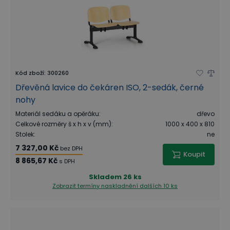
Kód zboží
:
300260
Dřevěná lavice do čekáren ISO, 2-sedák, černé
nohy
Materiál sedáku a opěráku
:
dřevo
Celkové rozměry š x h x v (mm)
:
1000 x 400 x 810
Stolek
:
ne
7 327,00 Kč
bez DPH
Koupit
8 865,67 Kč
s DPH
Skladem
26 ks
Zobrazit termíny naskladnění
dalších 10 ks