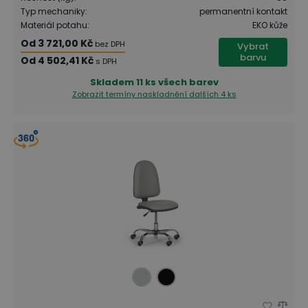
Typ mechaniky
:
permanentní kontakt
Materiál potahu
:
EKO kůže
Od
3 721,00 Kč
bez DPH
Vybrat
barvu
Od
4 502,41 Kč
s DPH
Skladem
11 ks všech barev
Zobrazit termíny naskladnění
dalších 4 ks