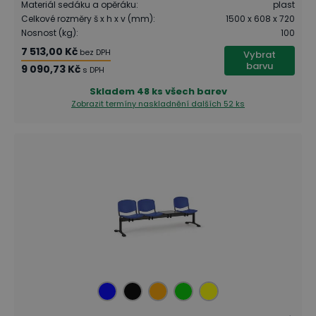
Materiál sedáku a opěráku
:
plast
Celkové rozměry š x h x v (mm)
:
1500 x 608 x 720
Nosnost (kg)
:
100
7 513,00 Kč
bez DPH
Vybrat
barvu
9 090,73 Kč
s DPH
Skladem
48 ks všech barev
Zobrazit termíny naskladnění
dalších 52 ks