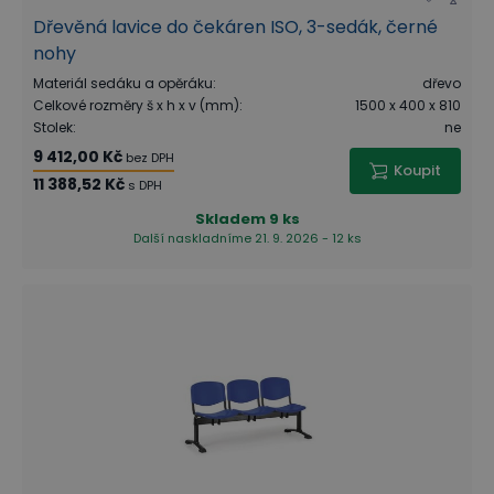
Dřevěná lavice do čekáren ISO, 3-sedák, černé
nohy
Materiál sedáku a opěráku
:
dřevo
Celkové rozměry š x h x v (mm)
:
1500 x 400 x 810
Stolek
:
ne
9 412,00 Kč
bez DPH
Koupit
11 388,52 Kč
s DPH
Skladem
9 ks
Další naskladníme 21. 9. 2026 - 12 ks