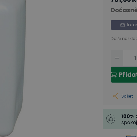
Dočasně
Info
Další naskla
Přida
Sdílet
100
%
spoko