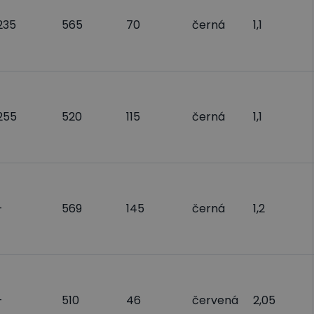
235
565
70
černá
1,1
255
520
115
černá
1,1
-
569
145
černá
1,2
-
510
46
červená
2,05