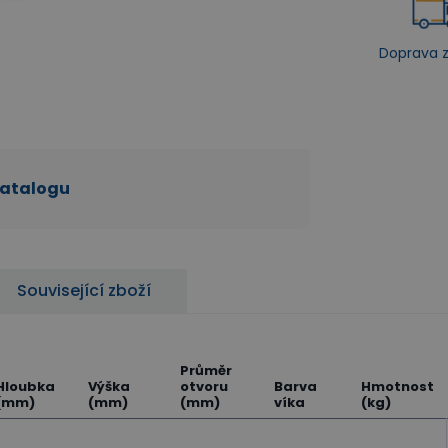
Doprava 
katalogu
Související zboží
Průměr
Hloubka
Výška
otvoru
Barva
Hmotnost
(mm)
(mm)
(mm)
víka
(kg)