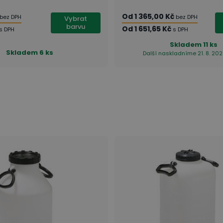
Od
1 365,00 Kč
bez DPH
bez DPH
Vybrat
barvu
Od
1 651,65 Kč
s DPH
s DPH
Skladem
11 ks
Skladem
6 ks
Další naskladníme 21. 8. 202