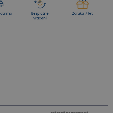
zdarma
Bezplatné
Záruka 7 let
vrácení
Dočasně nedostupné