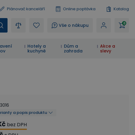
Plánovač kanceláří
Online poptávka
Katalog
0
?
Vše o nákupu
avení
Hotely a
Dům a
Akce a
ov
kuchyně
zahrada
slevy
43016
arianty a popis produktu
Kč
bez DPH
Kč