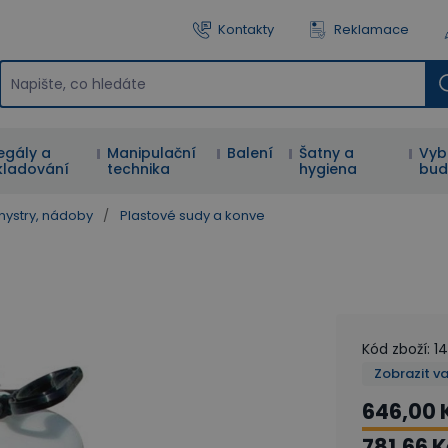
Kontakty
Reklamace
egály a
Manipulační
Balení
Šatny a
Vyb
kladování
technika
hygiena
bud
nystry, nádoby
/
Plastové sudy a konve
Kód zboží
:
1
Zobrazit v
646,00 
781,66 