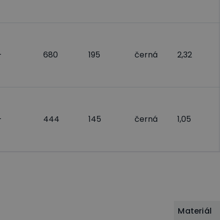
-
680
195
černá
2,32
-
444
145
černá
1,05
Materiál