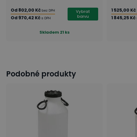
Od
802,00 Kč
1 525,00 Kč
bez DPH
Vybrat
barvu
Od
970,42 Kč
1 845,25 Kč
s DPH
Skladem
21 ks
Podobné produkty
9 tipů: Jak efektivně vybavit sklad?