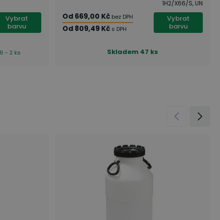
1H2/X66/S, UN
Od
669,00 Kč
bez DPH
Vybrat
Vybrat
barvu
barvu
Od
809,49 Kč
s DPH
Skladem
47 ks
6 - 2 ks