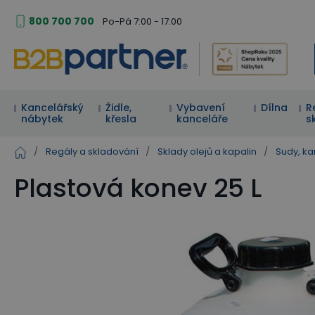
800 700 700
Po-Pá 7:00 - 17:00
Kancelářský
Židle,
Vybavení
Dílna
R
nábytek
křesla
kanceláře
s
/
Regály a skladování
/
Sklady olejů a kapalin
/
Sudy, ka
Plastová konev 25 L