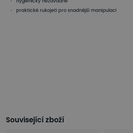
hygienicky nezávadné
praktické rukojeti pro snadnější manipulaci
Související zboží
Sudy, kanystry, nádoby
Plastové sudy a konve
Regály