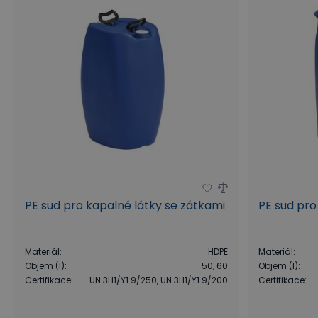
PE sud pro kapalné látky se zátkami
PE sud pro
Materiál
:
HDPE
Materiál
:
Objem (l)
:
50, 60
Objem (l)
:
Certifikace
:
UN 3H1/Y1.9/250, UN 3H1/Y1.9/200
Certifikace
: