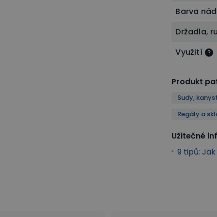
Barva ná
Držadla, r
Využití
Produkt pat
Sudy, kanys
Regály a sk
Užitečné i
9 tipů: Ja
 a skladování
Sklady olejů a kapalin