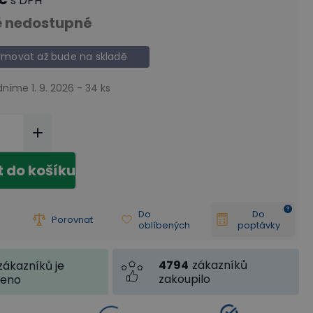
s DPH
 nedostupné
rmovat až bude na skladě
dníme 1. 9. 2026 - 34 ks
t do košíku
Do
Do
Porovnat
oblíbených
poptávky
4794
zákazníků
zákazníků je
zakoupilo
jeno