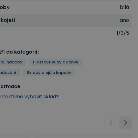
doby
bílá
ukojeti
ano
1/3/5
ří do kategorií
:
try, nádoby
Plastové sudy a konve
ladování
Sklady olejů a kapalin
nformace
k efektivně vybavit sklad?