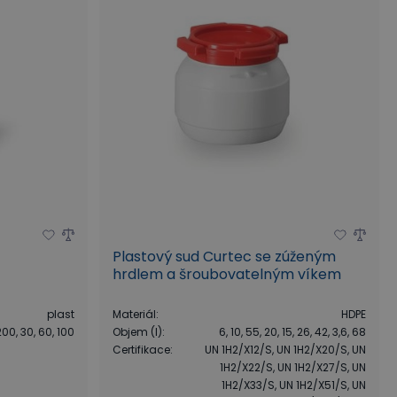
Plastový sud Curtec se zúženým
hrdlem a šroubovatelným víkem
plast
Materiál
:
HDPE
200, 30, 60, 100
Objem (l)
:
6, 10, 55, 20, 15, 26, 42, 3,6, 68
Certifikace
:
UN 1H2/X12/S, UN 1H2/X20/S, UN
1H2/X22/S, UN 1H2/X27/S, UN
1H2/X33/S, UN 1H2/X51/S, UN