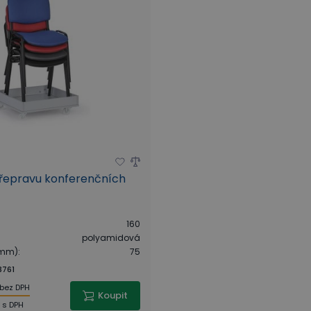
přepravu konferenčních
160
polyamidová
(mm)
:
75
3761
bez DPH
Koupit
č
s DPH