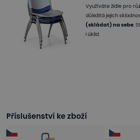
Využíváte židle pro rů
důležitá jejich skladn
(skládat) na sebe
. 
i úklid.
Příslušenství ke zboží
Konferenční židle
Plastové konferenční židle
Jídelní ž
Jídelní židle s kovovými nohami
Plastové židle
Stohova