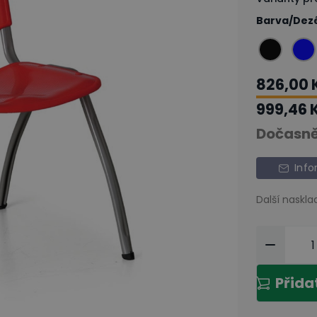
Barva/Dez
826,00 
999,46 
Dočasně
Info
Další naskla
Přida