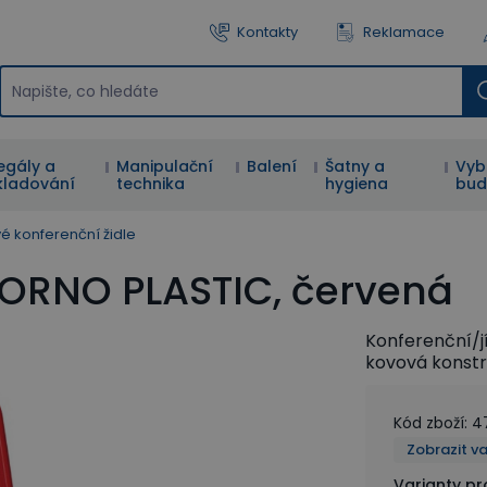
Kontakty
Reklamace
egály a
Manipulační
Balení
Šatny a
Vyb
kladování
technika
hygiena
bud
vé konferenční židle
LIVORNO PLASTIC, červená
Konferenční/jí
kovová konstr
Kód zboží
:
4
Zobrazit v
Varianty p