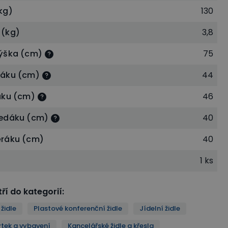
kg)
130
 (kg)
3,8
ýška (cm)
75
dáku (cm)
44
áku (cm)
46
sedáku (cm)
40
ěráku (cm)
40
1 ks
ří do kategorií
:
židle
Plastové konferenční židle
Jídelní židle
tek a vybavení
Kancelářské židle a křesla