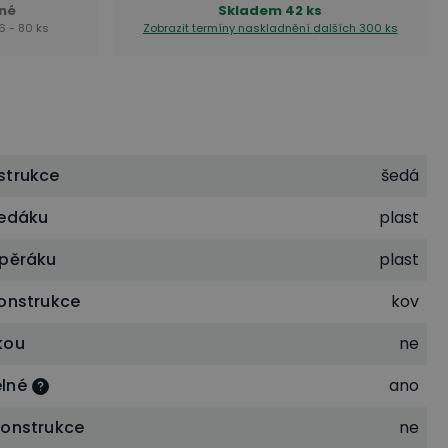
né
Skladem
42 ks
6 - 80 ks
Zobrazit termíny naskladnění
dalších 300 ks
strukce
šedá
sedáku
plast
opěráku
plast
konstrukce
kov
kou
ne
lné
ano
konstrukce
ne