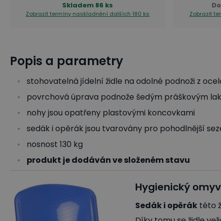
Skladem
86 ks
Do
Zobrazit termíny naskladnění
dalších 180 ks
Zobrazit t
Popis a parametry
stohovatelná jídelní židle na odolné podnoži z oce
povrchová úprava podnože šedým práškovým la
nohy jsou opatřeny plastovými koncovkami
sedák i opěrák jsou tvarovány pro pohodlnější se
nosnost 130 kg
produkt je dodáván ve složeném stavu
Hygienický omyv
Sedák i opěrák
této 
Díky tomu se židle vel