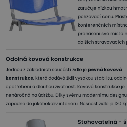
zaručuje nízkou hmot
pořizovací cenu. Plast
konferenčních místnos
přenášení své místo n
dalších stravovacích
Odolná kovová konstrukce
Jednou z základních součástí židle je
pevná kovová
konstrukce
, která dodává židli vysokou stabilitu, odol
opotřebení a dlouhou životnost. Kovová konstrukce je
nenáročná na údržbu. Díky svému modernímu designu
zapadne do jakéhokoliv interiéru. Nosnost židle je 130 kg
Stohovatelná - še