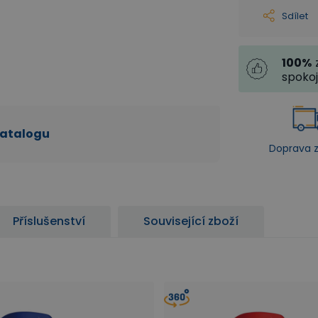
Sdílet
100
%
spoko
katalogu
Doprava 
Příslušenství
Související zboží