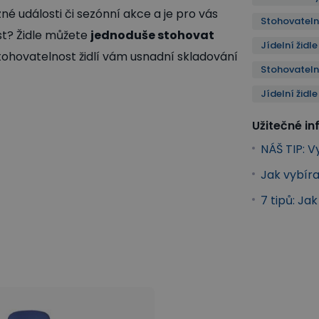
zné události či sezónní akce a je pro vás
Stohovatelné
ost? Židle můžete
jednoduše stohovat
Jídelní židl
Stohovatelnost židlí vám usnadní skladování
Stohovateln
Jídelní židl
Užitečné i
NÁŠ TIP: 
Jak vybíra
7 tipů: Ja
idle
Gastro nábytek a vybavení
Kancelářské židle a křesla
telné židle
Plastové jídelní židle
Jídelní židle - kovové noh