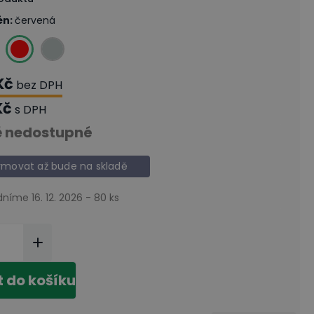
én
:
červená
Kč
bez DPH
Kč
s DPH
 nedostupné
rmovat až bude na skladě
dníme 16. 12. 2026 - 80 ks
t do košíku