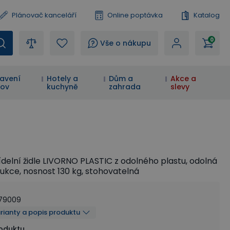
Plánovač kanceláří
Online poptávka
Katalog
0
?
Vše o nákupu
avení
Hotely a
Dům a
Akce a
ov
kuchyně
zahrada
slevy
delní židle LIVORNO PLASTIC z odolného plastu, odolná
ukce, nosnost 130 kg, stohovatelná
79009
arianty a popis produktu
roduktu