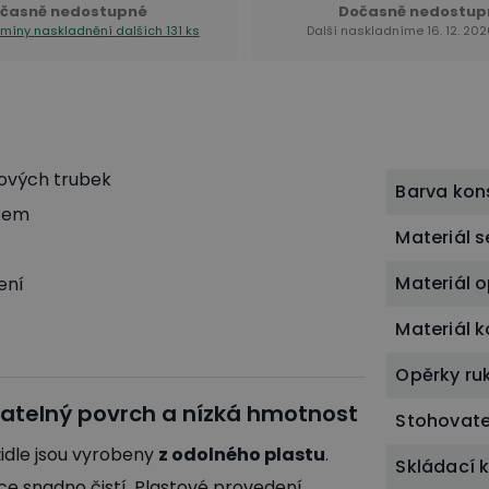
časně nedostupné
Dočasně nedostup
ermíny naskladnění
dalších 131 ks
Další naskladníme 16. 12. 202
lových trubek
Barva kon
kem
Materiál 
Materiál 
zení
Materiál 
Opěrky ru
atelný povrch a nízká hmotnost
Stohovate
židle jsou vyrobeny
z odolného plastu
.
Skládací 
ice snadno čistí. Plastové provedení