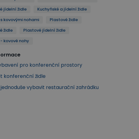
 jídelní židle
Kuchyňské a jídelní židle
e s kovovými nohami
Plastové židle
é židle
Plastové jídelní židle
e - kovové nohy
nformace
Vybavení pro konferenční prostory
t konferenční židle
k jednoduše vybavit restaurační zahrádku
Stohovatelné jídelní židle
Kuchyňské a jídelní židle
y