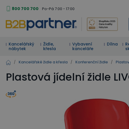
800 700 700
Po-Pá 7:00 - 17:00
Kancelářský
Židle,
Vybavení
Dílna
R
nábytek
křesla
kanceláře
s
/
Kancelářské židle a křesla
/
Konferenční židle
/
Plasto
Plastová jídelní židle 