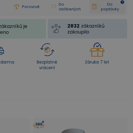
Do
Do
Porovnat
oblíbených
poptávky
2832
zákazníků
zákazníků je
zakoupilo
jeno
zdarma
Bezplatné
Záruka 7 let
vrácení