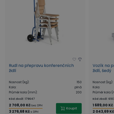
Rudl na přepravu konferenčních
Vozík na 
židlí
židlí, šedý
Nosnost (kg)
:
150
Nosnost (kg)
:
Kola
:
plná
Kola
:
Průměr kola (mm)
:
200
Průměr kola 
Kód zboží
:
179647
Kód zboží
:
610
2 708,00 Kč
1 689,00 Kč
bez DPH
Koupit
3 276,68 Kč
2 043,69 K
s DPH