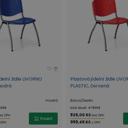
ídelní židle LIVORNO
Plastová jídelní židle LIV
modrá
PLASTIC, červená
modrá
Barva/Dezén
:
008
Kód zboží
:
479009
826,00 Kč
ez DPH
bez DPH
Koupit
999,46 Kč
 DPH
s DPH