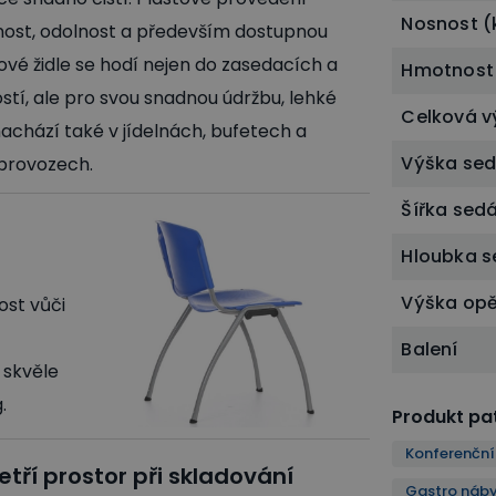
Nosnost (
nost, odolnost a především dostupnou
ové židle se hodí nejen do zasedacích a
Hmotnost
tí, ale pro svou snadnou údržbu, lehké
Celková v
achází také v jídelnách, bufetech a
Výška se
 provozech.
Šířka sed
Hloubka 
Výška op
nost vůči
Balení
 skvěle
.
Produkt pat
Konferenční 
tří prostor při skladování
Gastro náby