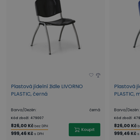
Plastová jídelní židle LIVORNO
Plastová j
PLASTIC, černá
PLASTIC, 
Barva/Dezén
:
černá
Barva/Dezén
:
Kód zboží
:
479007
Kód zboží
:
479
826,00 Kč
826,00 Kč
bez DPH
b
Koupit
999,46 Kč
999,46 Kč
s DPH
s