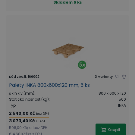
Skladem
6 ks
Kód zboží
:
166002
3
Varianty
Palety INKA 800x600x120 mm, 5 ks
š x h x v (mm)
:
800 x 600 x 120
Statická nosnost (kg)
:
500
Typ
:
INKA
2 540,00 Kč
bez DPH
3 073,40 Kč
s DPH
508,00 Kč
/
ks
bez DPH
Koupit
614,68 Kč
/
ks
s DPH