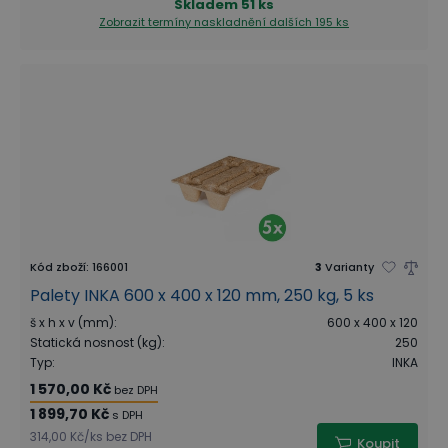
Skladem
51 ks
Zobrazit termíny naskladnění
dalších 195 ks
Kód zboží
:
166001
3
Varianty
Palety INKA 600 x 400 x 120 mm, 250 kg, 5 ks
š x h x v (mm)
:
600 x 400 x 120
Statická nosnost (kg)
:
250
Typ
:
INKA
1 570,00 Kč
bez DPH
1 899,70 Kč
s DPH
314,00 Kč
/
ks
bez DPH
Koupit