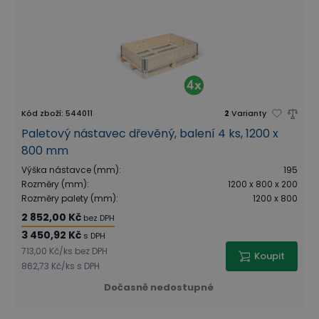
Kód zboží
:
544011
2
Varianty
Paletový nástavec dřevěný, balení 4 ks, 1200 x
800 mm
Výška nástavce (mm)
:
195
Rozměry (mm)
:
1200 x 800 x 200
Rozměry palety (mm)
:
1200 x 800
2 852,00 Kč
bez DPH
3 450,92 Kč
s DPH
713,00 Kč
/
ks
bez DPH
Koupit
862,73 Kč
/
ks
s DPH
Dočasně nedostupné