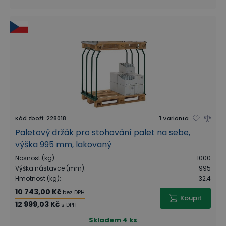
Kód zboží
:
228018
1
Varianta
Paletový držák pro stohování palet na sebe,
výška 995 mm, lakovaný
Nosnost (kg)
:
1000
Výška nástavce (mm)
:
995
Hmotnost (kg)
:
32,4
10 743,00 Kč
bez DPH
Koupit
12 999,03 Kč
s DPH
Skladem
4 ks