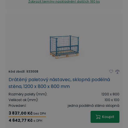
Zobrazit termíny naskladnění
dalších 180 ks
Kód zboží
:
933008
Drátěný paletový nástavec, sklopná podélná
stěna, 1200 x 800 x 800 mm
Rozměry palety (mm)
:
1200 x 800
Velikost ok (mm)
:
100 x 100
Provedení
:
jedna podélná stěna sklopná
3 837,00 Kč
bez DPH
Koupit
4 642,77 Kč
s DPH