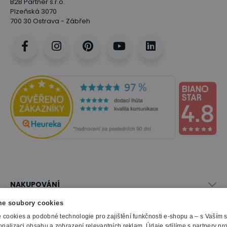
B2B Partner s.r.o.
Plzeňská 3070
700 30 Ostrava - Zábřeh
NAKUPOVÁNÍ
Vše o nákupu
e soubory cookies
SLUŽBY
Obchodní podmínky
cookies a podobné technologie pro zajištění funkčnosti e-shopu a – s Vaším
onalizaci obsahu a zobrazení relevantních reklam. Údaje sdílíme s partnery pr