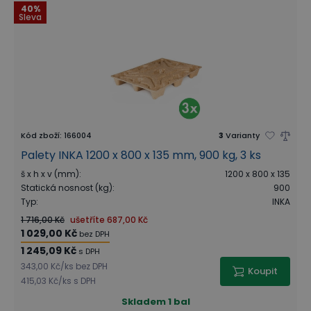
40%
Sleva
Kód zboží
:
166004
3
Varianty
Palety INKA 1200 x 800 x 135 mm, 900 kg, 3 ks
š x h x v (mm)
:
1200 x 800 x 135
Statická nosnost (kg)
:
900
Typ
:
INKA
1 716,00 Kč
ušetříte
687,00 Kč
1 029,00 Kč
bez DPH
1 245,09 Kč
s DPH
343,00 Kč
/
ks
bez DPH
Koupit
415,03 Kč
/
ks
s DPH
Skladem
1 bal