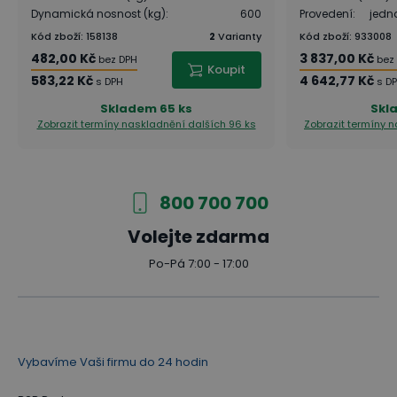
Dynamická nosnost (kg)
:
600
Provedení
:
jedn
Kód zboží
:
158138
2
Varianty
Kód zboží
:
933008
482,00 Kč
3 837,00 Kč
bez DPH
bez
Koupit
583,22 Kč
4 642,77 Kč
s DPH
s D
Skladem
65 ks
Skl
Zobrazit termíny naskladnění
dalších 96 ks
Zobrazit termíny 
800 700 700
Volejte zdarma
Po-Pá 7:00 - 17:00
Vybavíme Vaši firmu do 24 hodin