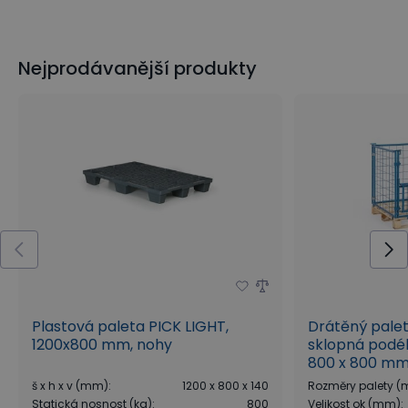
Nejprodávanější produkty
Plastová paleta PICK LIGHT,
Drátěný palet
1200x800 mm, nohy
sklopná podél
800 x 800 m
š x h x v (mm)
:
1200 x 800 x 140
Rozměry palety 
Statická nosnost (kg)
:
800
Velikost ok (mm)
: