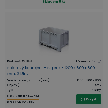
Skladem
5 ks
Kód zboží
:
256040
2
Varianty
Paletový kontejner - Big Box - 1200 x 800 x 800
mm, 2 ližiny
Vnější rozměry š x h x v (mm)
:
1200 x 800 x 800
Objem (l)
:
525
Typ
:
2 ližiny
6 836,00 Kč
bez DPH
Koupit
8 271,56 Kč
s DPH