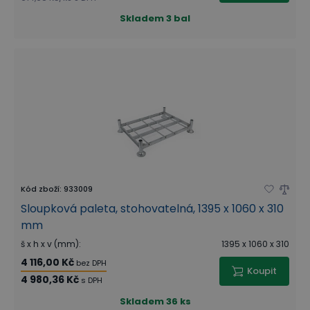
Skladem
3 bal
Kód zboží
:
933009
Sloupková paleta, stohovatelná, 1395 x 1060 x 310
mm
š x h x v (mm)
:
1395 x 1060 x 310
4 116,00 Kč
bez DPH
Koupit
4 980,36 Kč
s DPH
Skladem
36 ks