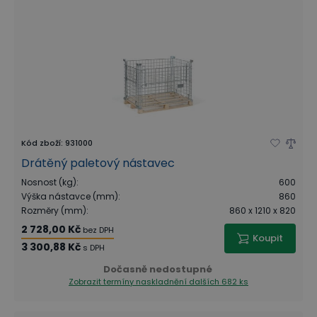
Kód zboží
:
931000
Drátěný paletový nástavec
Nosnost (kg)
:
600
Výška nástavce (mm)
:
860
Rozměry (mm)
:
860 x 1210 x 820
2 728,00 Kč
bez DPH
Koupit
3 300,88 Kč
s DPH
Dočasně nedostupné
Zobrazit termíny naskladnění
dalších 682 ks