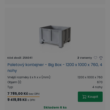
Kód zboží
:
256041
2
Varianty
Paletový kontejner - Big Box - 1200 x 1000 x 760, 4
nohy
Vnější rozměry š x h x v (mm)
:
1200 x 1000 x 760
Objem (l)
:
670
Typ
:
4 nohy
7 785,00 Kč
bez DPH
Koupit
9 419,85 Kč
s DPH
Skladem
6 ks