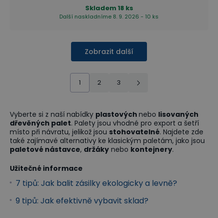
Skladem
18 ks
Další naskladníme 8. 9. 2026 - 10 ks
Zobrazit další
1
2
3
Vyberte si z naší nabídky
plastových
nebo
lisovaných
dřevěných palet
. Palety jsou vhodné pro export a šetří
místo při návratu, jelikož jsou
stohovatelné
. Najdete zde
také zajímavé alternativy ke klasickým paletám, jako jsou
paletové nástavce
,
držáky
nebo
kontejnery
.
Užitečné informace
7 tipů: Jak balit zásilky ekologicky a levně?
9 tipů: Jak efektivně vybavit sklad?