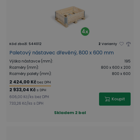
Kód zboží
:
544012
2
Varianty
Paletový nástavec dřevěný, 800 x 600 mm
Výška nástavce (mm)
:
195
Rozměry (mm)
:
800 x 600 x 200
Rozměry palety (mm)
:
800 x 600
2 424,00 Kč
bez DPH
2 933,04 Kč
s DPH
606,00 Kč
/
ks
bez DPH
Koupit
733,26 Kč
/
ks
s DPH
Skladem
2 bal