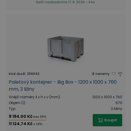
Další naskladníme 17. 8. 2026 - 4 ks
Kód zboží
:
256042
2
Varianty
Paletový kontejner - Big Box - 1200 x 1000 x 760
mm, 3 ližiny
Vnější rozměry š x h x v (mm)
:
1200 x 1000 x 760
Objem (l)
:
670
Typ
:
3 ližiny
9 194,00 Kč
bez DPH
Koupit
11 124,74 Kč
s DPH