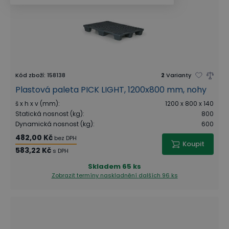
Kód zboží
:
158138
2
Varianty
Plastová paleta PICK LIGHT, 1200x800 mm, nohy
š x h x v (mm)
:
1200 x 800 x 140
Statická nosnost (kg)
:
800
Dynamická nosnost (kg)
:
600
482,00 Kč
bez DPH
Koupit
583,22 Kč
s DPH
Skladem
65 ks
Zobrazit termíny naskladnění
dalších 96 ks