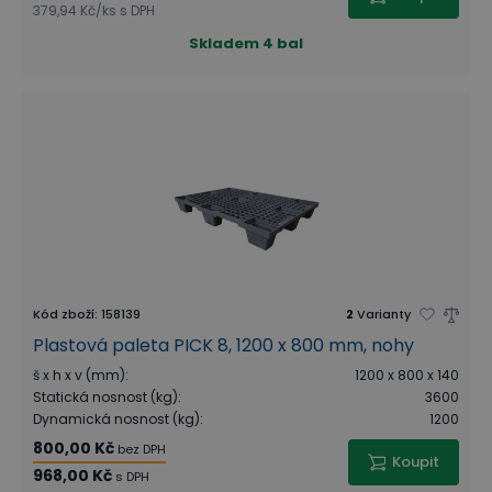
379,94 Kč
/
ks
s DPH
Skladem
4 bal
Kód zboží
:
158139
2
Varianty
Plastová paleta PICK 8, 1200 x 800 mm, nohy
š x h x v (mm)
:
1200 x 800 x 140
Statická nosnost (kg)
:
3600
Dynamická nosnost (kg)
:
1200
800,00 Kč
bez DPH
Koupit
968,00 Kč
s DPH