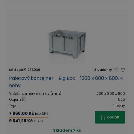
Kód zboží
:
256039
2
Varianty
Paletový kontejner - Big Box - 1200 x 800 x 800, 4
nohy
Vnější rozměry š x h x v (mm)
:
1200 x 800 x 800
Objem (l)
:
525
Typ
:
4 nohy
7 968,00 Kč
bez DPH
Koupit
9 641,28 Kč
s DPH
Skladem
7 ks