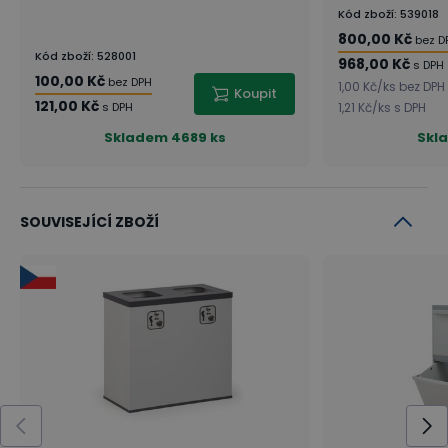
Kód zboží
:
539018
800,00 Kč
bez D
Kód zboží
:
528001
968,00 Kč
s DPH
100,00 Kč
bez DPH
1,00 Kč
/
ks
bez DPH
Koupit
121,00 Kč
s DPH
1,21 Kč
/
ks
s DPH
Skladem
4689 ks
Skl
SOUVISEJÍCÍ ZBOŽÍ