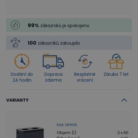
99
%
zákazníků je spokojeno
100
zákazníků zakoupilo
Dodání do
Doprava
Bezplatné
Záruka 7 let
24 hodin
zdarma
vrácení
VARIANTY
Kód
:
384135
Objem (l)
:
2 x 60