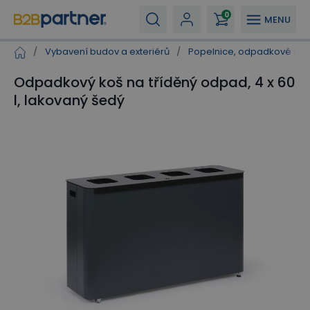
0
MENU
/
Vybavení budov a exteriérů
/
Popelnice, odpadkové koš
Odpadkový koš na tříděný odpad, 4 x 60
l, lakovaný šedý