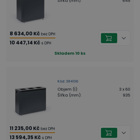
Šířka (mm)
:
645
8 634,00 Kč
bez DPH
10 447,14 Kč
s DPH
Skladem
10
ks
Kód
:
384136
Objem (l)
:
3 x 60
Šířka (mm)
:
935
11 235,00 Kč
bez DPH
13 594,35 Kč
s DPH