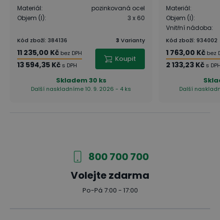
Materiál
:
pozinkovaná ocel
Materiál
:
Objem (l)
:
3 x 60
Objem (l)
:
Vnitřní nádoba
:
Kód zboží
:
384136
3
Varianty
Kód zboží
:
934002
11 235,00 Kč
1 763,00 Kč
bez DPH
bez 
Koupit
13 594,35 Kč
2 133,23 Kč
s DPH
s DP
Skladem
30 ks
Skl
Další naskladníme 10. 9. 2026 - 4 ks
Další naskladn
800 700 700
Volejte zdarma
Po-Pá 7:00 - 17:00