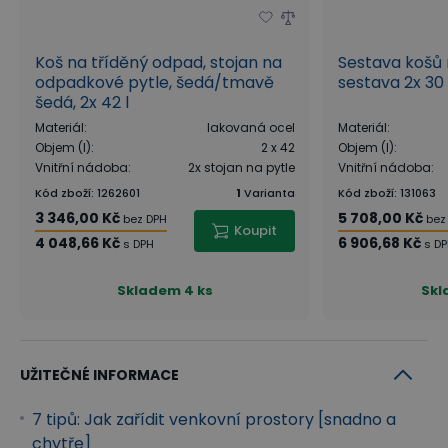
Koš na tříděný odpad, stojan na
Sestava košů 
odpadkové pytle, šedá/tmavě
sestava 2x 30 
šedá, 2x 42 l
Materiál
:
lakovaná ocel
Materiál
:
Objem (l)
:
2 x 42
Objem (l)
:
Vnitřní nádoba
:
2x stojan na pytle
Vnitřní nádoba
:
Kód zboží
:
1262601
1
Varianta
Kód zboží
:
131063
3 346,00 Kč
5 708,00 Kč
bez DPH
bez
Koupit
4 048,66 Kč
6 906,68 Kč
s DPH
s D
Skladem
4 ks
Sk
UŽITEČNÉ INFORMACE
7 tipů: Jak zařídit venkovní prostory [snadno a
chytře]