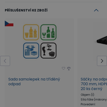
PŘÍSLUŠENSTVÍ KE ZBOŽÍ
Sada samolepek na tříděný
Sáčky na odpad
odpad
700 mm, HDPE,
20 ks černý
Objem (l)
:
Síla fólie (mikrony
Provedení
: