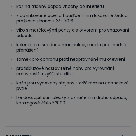
koš na tříděný odpad vhodný do interiéru
z pozinkované oceli o tloušťce 1 mm lakované šedou
práškovou barvou RAL 7016
víko s motýlkovými panty a s otvorem pro vhazování
odpadu
kolečka pro snadnou manipulaci, madla pro snadné
přenášení
zámek pro ochranu proti neoprávněnému otevření
protiskluzové nastavitelné nohy pro vyrovnání
nerovností a vyšší stabilitu
koše jsou vybaveny stojany s držákem na odpadkové
pytle
lze dokoupit samolepky s označením druhu odpadu,
katalogové číslo 528001