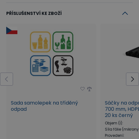
PŘÍSLUŠENSTVÍ KE ZBOŽÍ
Sada samolepek na tříděný
Sáčky na odpad
odpad
700 mm, HDPE,
20 ks černý
Objem (l)
:
Síla fólie (mikrony
Provedení
: