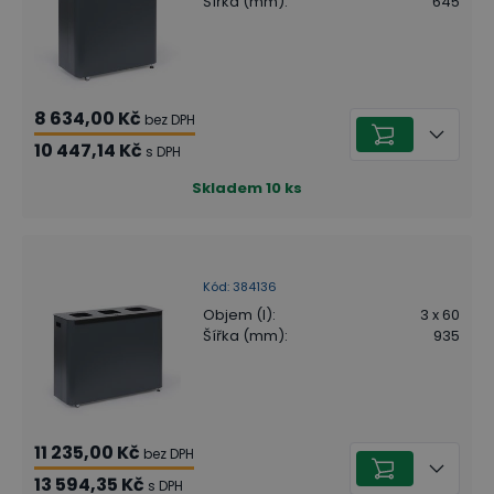
Šířka (mm)
:
645
8 634,00 Kč
bez DPH
10 447,14 Kč
s DPH
Skladem
10
ks
Kód
:
384136
Objem (l)
:
3 x 60
Šířka (mm)
:
935
11 235,00 Kč
bez DPH
13 594,35 Kč
s DPH