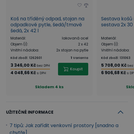
Koš na tříděný odpad, stojan na
Sestava košů 
odpadkové pytle, šedá/tmavě
sestava 2x 30 
šedá, 2x 42 l
Materiál
:
lakovaná ocel
Materiál
:
Objem (l)
:
2 x 42
Objem (l)
:
Vnitřní nádoba
:
2x stojan na pytle
Vnitřní nádoba
:
Kód zboží
:
1262601
1
Varianta
Kód zboží
:
131063
3 346,00 Kč
5 708,00 Kč
bez DPH
bez
Koupit
4 048,66 Kč
6 906,68 Kč
s DPH
s D
Skladem
4 ks
Sk
UŽITEČNÉ INFORMACE
7 tipů: Jak zařídit venkovní prostory [snadno a
chytře]