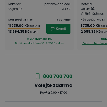
Materiál
:
pozinkovaná ocel
Materiál
:
Objem (l)
:
3 x 60
Objem (l)
:
Vnitřní nádoba
:
Kód zboží
:
384136
3
Varianty
Kód zboží
:
178783
11 235,00 Kč
1 735,00 Kč
bez DPH
bez 
Koupit
13 594,35 Kč
2 099,35 Kč
s DPH
s D
Skladem
30 ks
Sk
Další naskladníme 10. 9. 2026 - 4 ks
Zobrazit termíny 
800 700 700
Volejte zdarma
Po-Pá 7:00 - 17:00