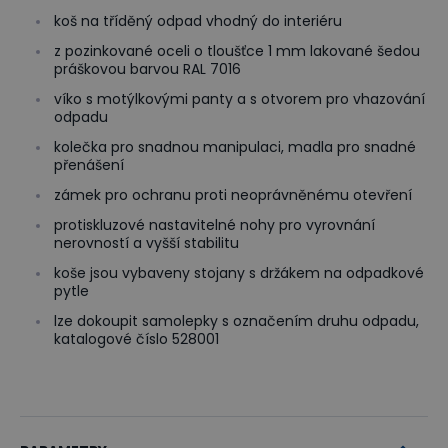
koš na tříděný odpad vhodný do interiéru
z pozinkované oceli o tloušťce 1 mm lakované šedou
práškovou barvou RAL 7016
víko s motýlkovými panty a s otvorem pro vhazování
odpadu
kolečka pro snadnou manipulaci, madla pro snadné
přenášení
zámek pro ochranu proti neoprávněnému otevření
protiskluzové nastavitelné nohy pro vyrovnání
nerovností a vyšší stabilitu
koše jsou vybaveny stojany s držákem na odpadkové
pytle
lze dokoupit samolepky s označením druhu odpadu,
katalogové číslo 528001