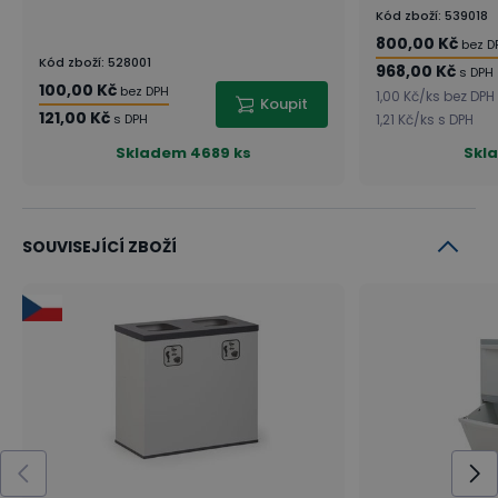
Kód zboží
:
539018
800,00 Kč
bez D
Kód zboží
:
528001
968,00 Kč
s DPH
100,00 Kč
bez DPH
1,00 Kč
/
ks
bez DPH
Koupit
121,00 Kč
s DPH
1,21 Kč
/
ks
s DPH
Skladem
4689 ks
Skl
SOUVISEJÍCÍ ZBOŽÍ