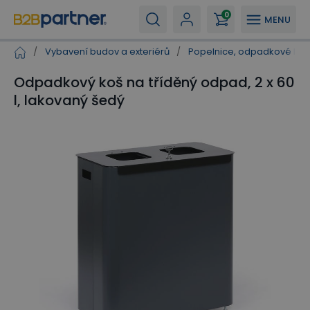
0
MENU
/
Vybavení budov a exteriérů
/
Popelnice, odpadkové koš
Odpadkový koš na tříděný odpad, 2 x 60
l, lakovaný šedý