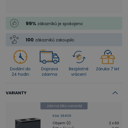
99
%
zákazníků je spokojeno
100
zákazníků zakoupilo
Dodání do
Doprava
Bezplatné
Záruka 7 let
24 hodin
zdarma
vrácení
VARIANTY
Jste na této variantě
Kód
:
384135
Objem (l)
:
2 x 60