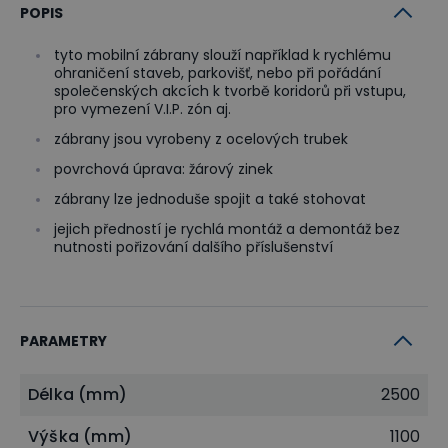
POPIS
tyto mobilní zábrany slouží například k rychlému
ohraničení staveb, parkovišť, nebo při pořádání
společenských akcích k tvorbě koridorů při vstupu,
pro vymezení V.I.P. zón aj.
zábrany jsou vyrobeny z ocelových trubek
povrchová úprava: žárový zinek
zábrany lze jednoduše spojit a také stohovat
jejich předností je rychlá montáž a demontáž bez
nutnosti pořizování dalšího příslušenství
PARAMETRY
Délka (mm)
2500
Výška (mm)
1100