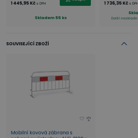
1 445,95 Kč
1 736,35 Kč
s DPH
s DP
Skl
Skladem
55 ks
Další naskladní
SOUVISEJÍCÍ ZBOŽÍ
Mobilní kovová zábrana s