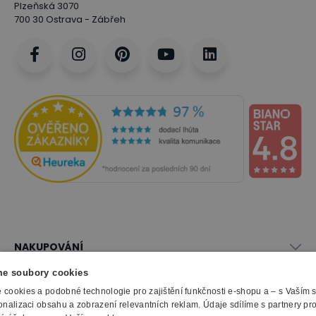
Plzeňská 3070
700 30 Ostrava - Zábřeh
NAKUPOVÁNÍ
Vše o nákupu
e soubory cookies
SLUŽBY
Obchodní podmínky
cookies a podobné technologie pro zajištění funkčnosti e-shopu a – s Vaším
Doprava a montáž
onalizaci obsahu a zobrazení relevantních reklam. Údaje sdílíme s partnery pr
Naše katalogy