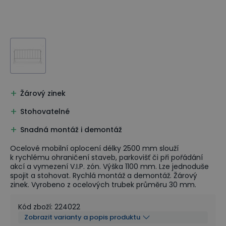
Žárový zinek
Stohovatelné
Snadná montáž i demontáž
Ocelové mobilní oplocení délky 2500 mm slouží
k rychlému ohraničení staveb, parkovišť či při pořádání
akcí a vymezení V.I.P. zón. Výška 1100 mm. Lze jednoduše
spojit a stohovat. Rychlá montáž a demontáž. Žárový
zinek. Vyrobeno z ocelových trubek průměru 30 mm.
Kód zboží
:
224022
Zobrazit varianty a popis produktu