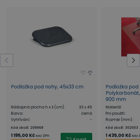
Podložka pod nohy, 45x33 cm
Podložka pod 
Polykarbonát,
900 mm
Nášlapná plocha h x š (cm)
:
33 x 45
Materiál
:
Barva
:
černá
Pro použití
:
Vyhřívání
:
-
Rozměr (mm)
:
Kód zboží
:
208968
Kód zboží
:
302003
1 195,00 Kč
1 435,00 Kč
bez DPH
bez 
Koupit