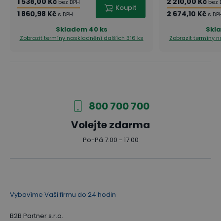
1 538,00 Kč
2 210,00 Kč
bez DPH
bez 
Koupit
1 860,98 Kč
2 674,10 Kč
s DPH
s DP
Skladem
40 ks
Skl
Zobrazit termíny naskladnění
dalších 316 ks
Zobrazit termíny 
800 700 700
Volejte zdarma
Po-Pá 7:00 - 17:00
Vybavíme Vaši firmu do 24 hodin
B2B Partner s.r.o.