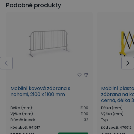
Podobné produkty
Mobilní kovová zábrana s
Mobilní plast
nohami, 2100 x 1100 mm
zábrana na ko
černá, délka
Délka (mm)
:
2100
Délka (mm)
:
Výška (mm)
:
1100
Výška (mm)
:
Průměr trubek
:
32
Typ
:
Kód zboží
:
941017
Kód zboží
:
470012