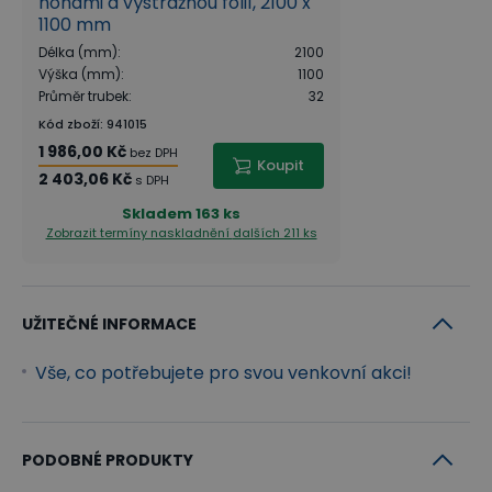
nohami a výstražnou fólií, 2100 x
1100 mm
Délka (mm)
:
2100
Výška (mm)
:
1100
Průměr trubek
:
32
Kód zboží
:
941015
1 986,00 Kč
bez DPH
Koupit
2 403,06 Kč
s DPH
Skladem
163 ks
Zobrazit termíny naskladnění
dalších 211 ks
UŽITEČNÉ INFORMACE
Vše, co potřebujete pro svou venkovní akci!
PODOBNÉ PRODUKTY