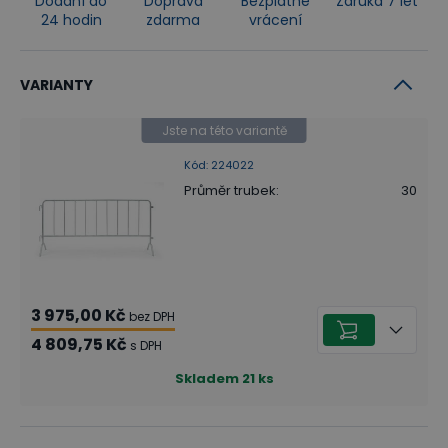
Dodání do
Doprava
Bezplatné
Záruka 7 let
24 hodin
zdarma
vrácení
VARIANTY
Jste na této variantě
Kód
:
224022
Průměr trubek
:
30
3 975,00 Kč
bez DPH
4 809,75 Kč
s DPH
Skladem
21
ks