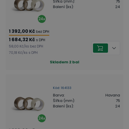
Šířka (mm)
:
75
Balení (ks)
:
24
1 392,00 Kč
bez DPH
1 684,32 Kč
s DPH
58,00 Kč
/
ks
bez DPH
70,18 Kč
/
ks
s DPH
Skladem
2
bal
Kód
:
164133
Barva
:
Havana
Šířka (mm)
:
75
Balení (ks)
:
24