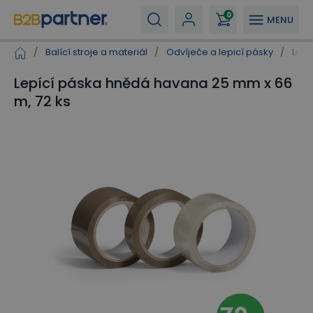
0
MENU
/
Balící stroje a materiál
/
Odvíječe a lepicí pásky
/
Lepi
Lepící páska hnědá havana 25 mm x 66
m, 72 ks