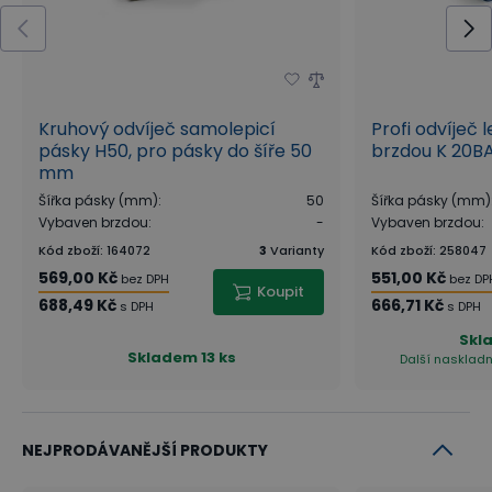
Kruhový odvíječ samolepicí
Profi odvíječ 
pásky H50, pro pásky do šíře 50
brzdou K 20B
mm
Šířka pásky (mm)
:
50
Šířka pásky (mm)
Vybaven brzdou
:
-
Vybaven brzdou
:
Kód zboží
:
164072
3
Varianty
Kód zboží
:
258047
569,00 Kč
551,00 Kč
bez DPH
bez DP
Koupit
688,49 Kč
666,71 Kč
s DPH
s DPH
Skl
Skladem
13 ks
Další naskladn
NEJPRODÁVANĚJŠÍ PRODUKTY