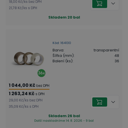
18,00 Kč
/
ks
bez DPH
21,78 Kč
/
ks
s DPH
Skladem
20
bal
Kód
:
164130
Barva
:
transparentní
Šířka (mm)
:
48
Balení (ks)
:
36
1 044,00 Kč
bez DPH
1 263,24 Kč
s DPH
29,00 Kč
/
ks
bez DPH
35,09 Kč
/
ks
s DPH
Skladem
26
bal
Další naskladníme 14. 8. 2026 - 9 bal