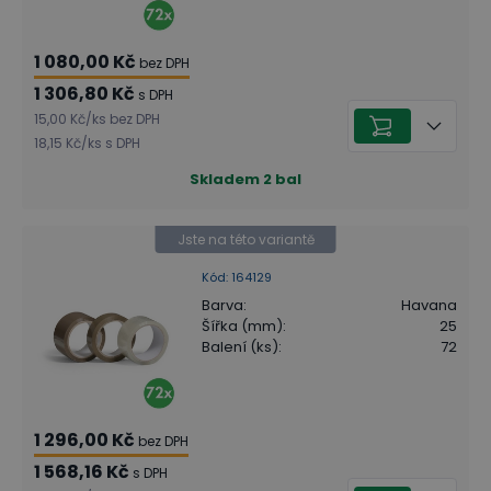
1 080,00 Kč
bez DPH
1 306,80 Kč
s DPH
15,00 Kč
/
ks
bez DPH
18,15 Kč
/
ks
s DPH
Skladem
2
bal
Jste na této variantě
Kód
:
164129
Barva
:
Havana
Šířka (mm)
:
25
Balení (ks)
:
72
1 296,00 Kč
bez DPH
1 568,16 Kč
s DPH