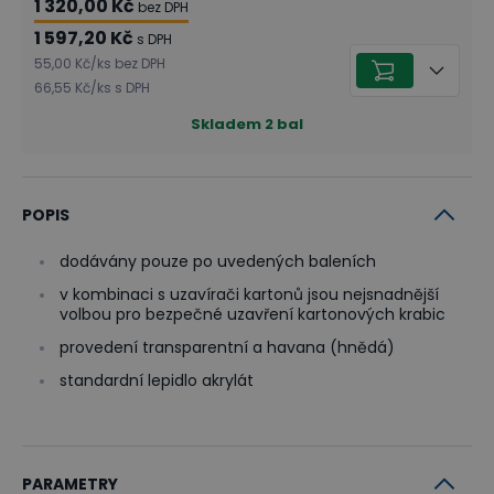
1 320,00 Kč
bez DPH
1 597,20 Kč
s DPH
55,00 Kč
/
ks
bez DPH
66,55 Kč
/
ks
s DPH
Skladem
2
bal
POPIS
dodávány pouze po uvedených baleních
v kombinaci s uzavírači kartonů jsou nejsnadnější
volbou pro bezpečné uzavření kartonových krabic
provedení transparentní a havana (hnědá)
standardní lepidlo akrylát
PARAMETRY