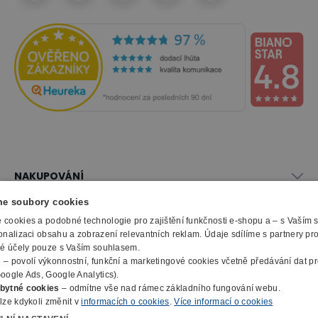
NAKUPOVÁNÍ
Vše o nákupu
e soubory cookies
SLUŽBY
Obchodní podmínky
cookies a podobné technologie pro zajištění funkčnosti e-shopu a – s Vaším
Doprava a montáž
onalizaci obsahu a zobrazení relevantních reklam. Údaje sdílíme s partnery pr
Naše katalogy
ké účely pouze s Vaším souhlasem.
Možnosti platby
O FIRMĚ
Reklamační formulář
m
– povolí výkonnostní, funkční a marketingové cookies včetně předávání dat pro
Záruka, servis, reklamace
Výroba kancelářského nábytku
oogle Ads, Google Analytics).
O nás
Ochrana osobních údajů
bytné cookies
– odmítne vše nad rámec základního fungování webu.
Zpracování elektroodpadu
Kontakty
lze kdykoli změnit v
informacích o cookies
.
Více informací o cookies
© 2010 - 2026 B2B Partner s.r.o. - Všechna práva vyhrazena.
Informace o cookies
E-Procurement
Členství v organizacích