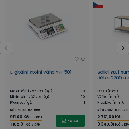
Digitální stolní váha YH-501
Balicí stůl, su
délka 2200 
Maximální váživost (kg)
:
30
Délka (mm)
:
Minimální váživost (g)
:
20
Výška (mm)
:
Přesnost (g)
:
1
Hloubka (mm)
:
Kód zboží
:
927000
Kód zboží
:
540074
911,00 Kč
2 761,00 Kč
bez DPH
bez 
Koupit
1 102,31 Kč
3 340,81 Kč
s DPH
s DP