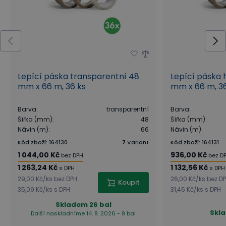
Lepící páska transparentní 48
Lepící páska
mm x 66 m, 36 ks
mm x 66 m, 36
Barva
:
transparentní
Barva
:
Šířka (mm)
:
48
Šířka (mm)
:
Návin (m)
:
66
Návin (m)
:
Kód zboží
:
164130
7
Variant
Kód zboží
:
164131
1 044,00 Kč
936,00 Kč
bez DPH
bez D
1 263,24 Kč
1 132,56 Kč
s DPH
s DPH
29,00 Kč
/
ks
bez DPH
26,00 Kč
/
ks
bez D
Koupit
35,09 Kč
/
ks
s DPH
31,46 Kč
/
ks
s DPH
Skladem
26 bal
Skl
Další naskladníme 14. 8. 2026 - 9 bal