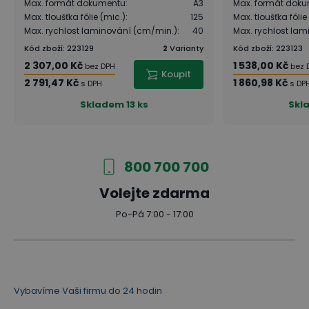
Max. formát dokumentu
:
A3
Max. formát dok
Max. tloušťka fólie (mic.)
:
125
Max. tloušťka fólie
Max. rychlost laminování (cm/min.)
:
40
Max. rychlost la
Kód zboží
:
223129
2
Varianty
Kód zboží
:
223123
2 307,00 Kč
1 538,00 Kč
bez DPH
bez 
Koupit
2 791,47 Kč
1 860,98 Kč
s DPH
s DP
Skladem
13 ks
Skl
800 700 700
Volejte zdarma
Po-Pá 7:00 - 17:00
Vybavíme Vaši firmu do 24 hodin