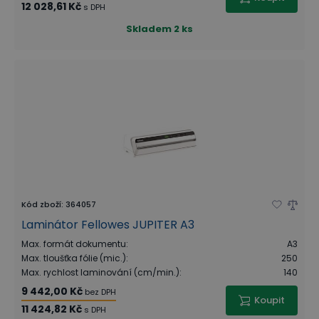
12 028,61 Kč
s DPH
Skladem
2 ks
Kód zboží
:
364057
Laminátor Fellowes JUPITER A3
Max. formát dokumentu
:
A3
Max. tloušťka fólie (mic.)
:
250
Max. rychlost laminování (cm/min.)
:
140
9 442,00 Kč
bez DPH
Koupit
11 424,82 Kč
s DPH