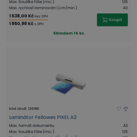
Max. tloušťka fólie (mic.)
:
125
Max. rychlost laminování (cm/min.)
:
40
1 538,00 Kč
bez DPH
Koupit
1 860,98 Kč
s DPH
Skladem
14 ks
Kód zboží
:
120186
Laminátor Fellowes PIXEL A3
Max. formát dokumentu
:
A3
Max. tloušťka fólie (mic.)
:
125