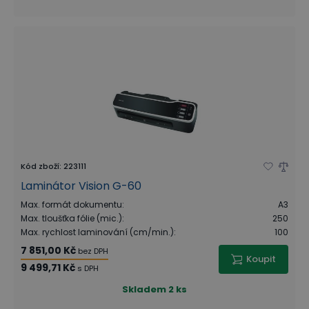
Kód zboží
:
223111
Laminátor Vision G-60
Max. formát dokumentu
:
A3
Max. tloušťka fólie (mic.)
:
250
Max. rychlost laminování (cm/min.)
:
100
7 851,00 Kč
bez DPH
Koupit
9 499,71 Kč
s DPH
Skladem
2 ks