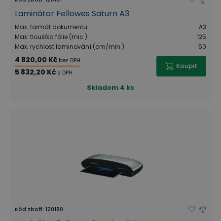
Laminátor Fellowes Saturn A3
Max. formát dokumentu
:
A3
Max. tloušťka fólie (mic.)
:
125
Max. rychlost laminování (cm/min.)
:
50
4 820,00 Kč
bez DPH
Koupit
5 832,20 Kč
s DPH
Skladem
4 ks
Kód zboží
:
120180