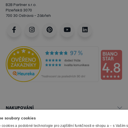
B2B Partner s.r.o.
Plzeňská 3070
700 30 Ostrava - Zábřeh
NAKUPOVÁNÍ
Vše o nákupu
e soubory cookies
SLUŽBY
Obchodní podmínky
cookies a podobné technologie pro zajištění funkčnosti e-shopu a – s Vaším