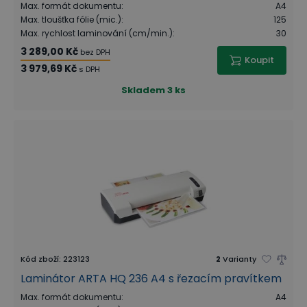
Max. formát dokumentu
:
A4
Max. tloušťka fólie (mic.)
:
125
Max. rychlost laminování (cm/min.)
:
30
3 289,00 Kč
bez DPH
Koupit
3 979,69 Kč
s DPH
Skladem
3 ks
Kód zboží
:
223123
2
Varianty
Laminátor ARTA HQ 236 A4 s řezacím pravítkem
Max. formát dokumentu
:
A4