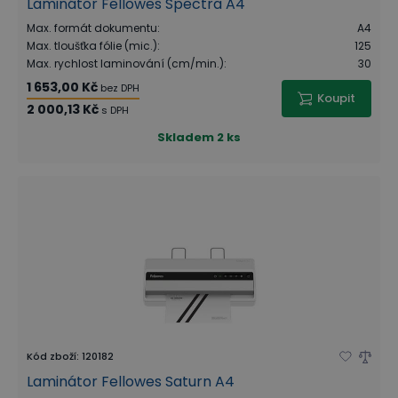
Laminátor Fellowes Spectra A4
Max. formát dokumentu
:
A4
Max. tloušťka fólie (mic.)
:
125
Max. rychlost laminování (cm/min.)
:
30
1 653,00 Kč
bez DPH
Koupit
2 000,13 Kč
s DPH
Skladem
2 ks
Kód zboží
:
120182
Laminátor Fellowes Saturn A4