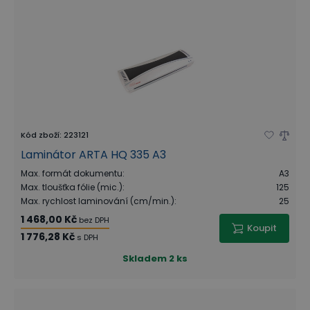
Kód zboží
:
223121
Laminátor ARTA HQ 335 A3
Max. formát dokumentu
:
A3
Max. tloušťka fólie (mic.)
:
125
Max. rychlost laminování (cm/min.)
:
25
1 468,00 Kč
bez DPH
Koupit
1 776,28 Kč
s DPH
Skladem
2 ks