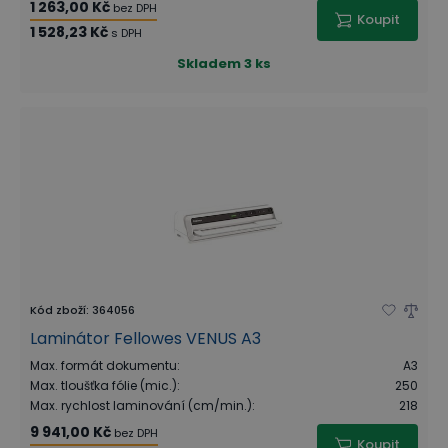
1 263,00 Kč
bez DPH
Koupit
1 528,23 Kč
s DPH
Skladem
3 ks
Kód zboží
:
364056
Laminátor Fellowes VENUS A3
Max. formát dokumentu
:
A3
Max. tloušťka fólie (mic.)
:
250
Max. rychlost laminování (cm/min.)
:
218
9 941,00 Kč
bez DPH
Koupit