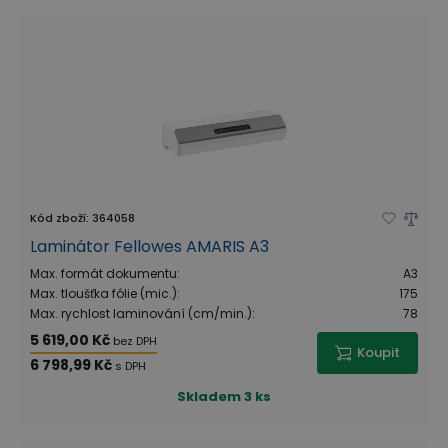
Kód zboží
:
364058
Laminátor Fellowes AMARIS A3
Max. formát dokumentu
:
A3
Max. tloušťka fólie (mic.)
:
175
Max. rychlost laminování (cm/min.)
:
78
5 619,00 Kč
bez DPH
Koupit
6 798,99 Kč
s DPH
Skladem
3 ks