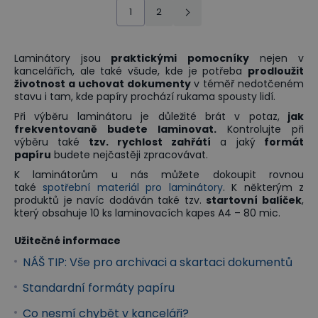
1
2
Laminátory jsou
praktickými pomocníky
nejen v
kancelářích, ale také všude, kde je potřeba
prodloužit
životnost a uchovat dokumenty
v téměř nedotčeném
stavu i tam, kde papíry prochází rukama spousty lidí.
Při výběru laminátoru je důležité brát v potaz,
jak
frekventovaně budete laminovat.
Kontrolujte při
výběru také
tzv. rychlost zahřátí
a jaký
formát
papíru
budete nejčastěji zpracovávat.
K laminátorům u nás můžete dokoupit rovnou
také
spotřební materiál pro laminátory
. K některým z
produktů je navíc dodáván také tzv.
startovní balíček
,
který obsahuje 10 ks laminovacích kapes A4 – 80 mic.
Užitečné informace
NÁŠ TIP: Vše pro archivaci a skartaci dokumentů
Standardní formáty papíru
Co nesmí chybět v kanceláři?