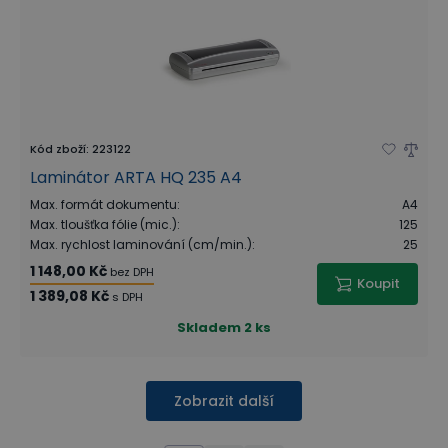
Kód zboží
:
223122
Laminátor ARTA HQ 235 A4
Max. formát dokumentu
:
A4
Max. tloušťka fólie (mic.)
:
125
Max. rychlost laminování (cm/min.)
:
25
1 148,00 Kč
bez DPH
Koupit
1 389,08 Kč
s DPH
Skladem
2 ks
Zobrazit další