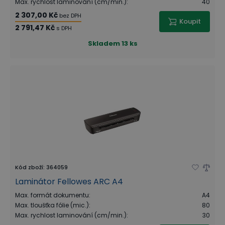
Max. rychlost laminování (cm/min.)
:
40
2 307,00 Kč
bez DPH
Koupit
2 791,47 Kč
s DPH
Skladem
13 ks
Kód zboží
:
364059
Laminátor Fellowes ARC A4
Max. formát dokumentu
:
A4
Max. tloušťka fólie (mic.)
:
80
Max. rychlost laminování (cm/min.)
:
30