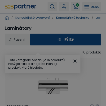
0
MENU
/
Kancelářské vybavení
/
Kancelářská technika
/
Laminá
Laminátory
Filtr
Řazení
16
produktů
Tato kategorie obsahuje 16 produktů.
Použijte filtraci a najděte rychleji
produkt, který hledáte.
Kód zboží
:
120181