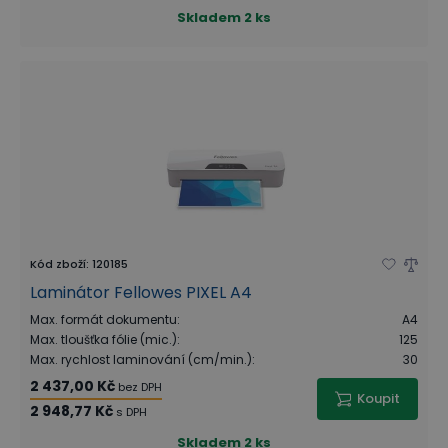
Skladem
2 ks
Kód zboží
:
120185
Laminátor Fellowes PIXEL A4
Max. formát dokumentu
:
A4
Max. tloušťka fólie (mic.)
:
125
Max. rychlost laminování (cm/min.)
:
30
2 437,00 Kč
bez DPH
Koupit
2 948,77 Kč
s DPH
Skladem
2 ks