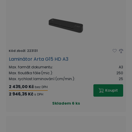
Kód zboží
:
223131
Laminátor Arta G15 HD A3
Max. formát dokumentu
:
A3
Max. tloušťka fólie (mic.)
:
250
Max. rychlost laminování (cm/min.)
:
25
2 435,00 Kč
bez DPH
Koupit
2 946,35 Kč
s DPH
Skladem
6 ks