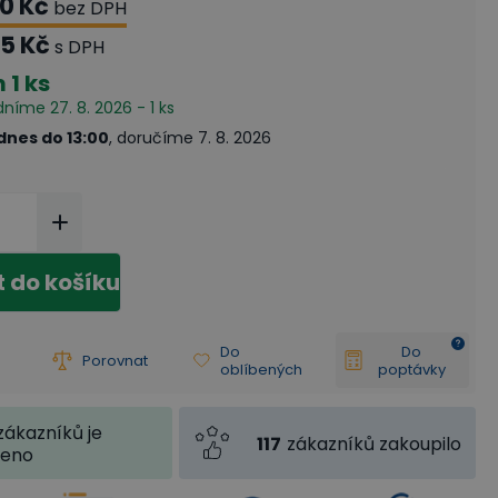
00 Kč
bez DPH
65 Kč
s DPH
m
1 ks
dníme 27. 8. 2026 - 1 ks
dnes do 13:00
, doručíme 7. 8. 2026
t do košíku
Do
Do
Porovnat
oblíbených
poptávky
zákazníků je
117
zákazníků zakoupilo
jeno