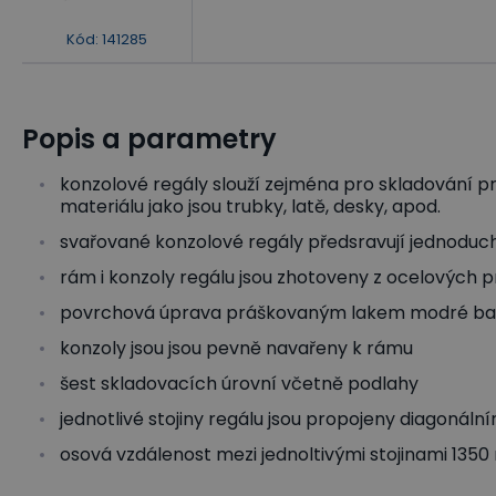
Kód
:
141285
Popis a parametry
konzolové regály slouží zejména pro skladování p
materiálu jako jsou trubky, latě, desky, apod.
svařované konzolové regály předsravují jednoduc
rám i konzoly regálu jsou zhotoveny z ocelových pr
povrchová úprava práškovaným lakem modré bar
konzoly jsou jsou pevně navařeny k rámu
šest skladovacích úrovní včetně podlahy
jednotlivé stojiny regálu jsou propojeny diagonál
osová vzdálenost mezi jednoltivými stojinami 135