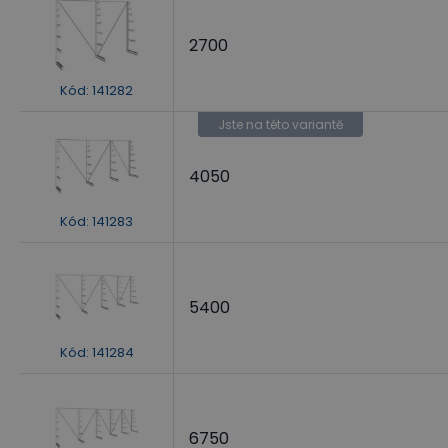
2700
Kód
:
141282
Jste na této variantě
4050
Kód
:
141283
5400
Kód
:
141284
6750