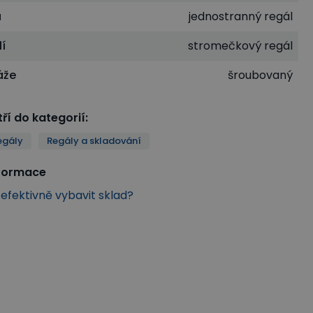
u
jednostranný regál
lí
stromečkový regál
áže
šroubovaný
ří do kategorií
:
egály
Regály a skladování
nformace
k efektivně vybavit sklad?