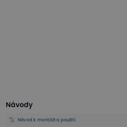
Návody
Konzolové regály
Regály a skladování
Návod k montáži a použití