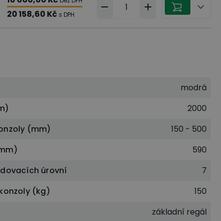
bez DPH
20 158,60 Kč
s DPH
modrá
m)
2000
onzoly (mm)
150 - 500
(mm)
590
adovacích úrovní
7
konzoly (kg)
150
základní regál