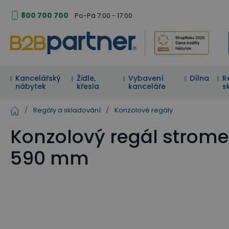
800 700 700
Po-Pá 7:00 - 17:00
Kancelářský
Židle,
Vybavení
Dílna
R
nábytek
křesla
kanceláře
s
/
Regály a skladování
/
Konzolové regály
Konzolový regál stromeč
590 mm