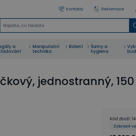
Kontakty
Reklamace
egály a
Manipulační
Balení
Šatny a
Vyb
kladování
technika
hygiena
bud
kový, jednostranný, 150 
Kód zboží
:
1
Zobrazit v