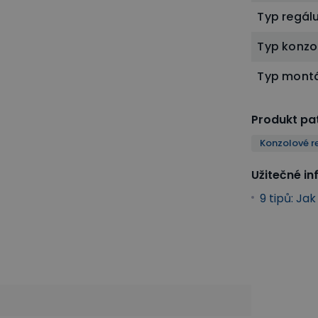
Typ regál
Typ konzo
Typ mont
Produkt pat
Konzolové r
Užitečné i
9 tipů: Ja