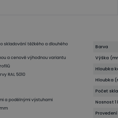
ro skladování těžkého a dlouhého
Barva
hou a cenově výhodnou variantu
Výška (m
ofilů
Hloubka k
vy RAL 5010
Hloubka 
Počet skl
ními a podélnými výstuhami
Nosnost 1 
0 mm
Provedení