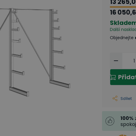
13 265,
16 050,
Sklade
Další naskla
Objednejte
Přida
Sdílet
100
%
spoko