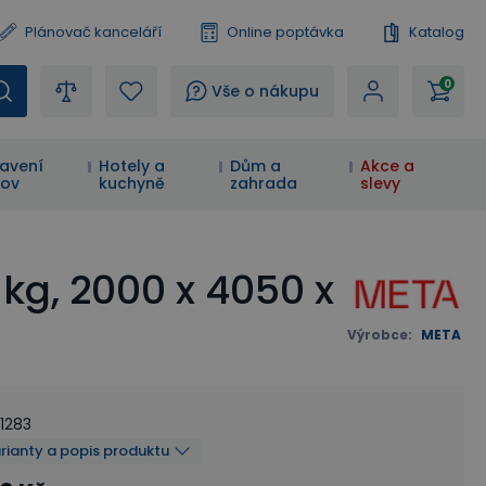
Plánovač kanceláří
Online poptávka
Katalog
0
?
Vše o nákupu
avení
Hotely a
Dům a
Akce a
ov
kuchyně
zahrada
slevy
kg, 2000 x 4050 x
Výrobce
:
META
41283
arianty a popis produktu