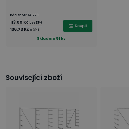
Kód zboží
:
141773
113,00 Kč
bez DPH
Koupit
136,73 Kč
s DPH
Skladem
51 ks
Související zboží