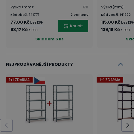
Výška (mm)
:
170
Výška (mm)
:
Kód zboží
:
141771
2
Varianty
Kód zboží
:
141772
77,00 Kč
115,00 Kč
bez DPH
bez DP
Koupit
93,17 Kč
139,15 Kč
s DPH
s DPH
Skladem
6 ks
Sk
NEJPRODÁVANĚJŠÍ PRODUKTY
1+1 ZDARMA
1+1 ZDARMA