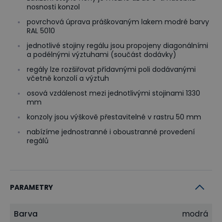
nosnosti konzol
povrchová úprava práškovaným lakem modré barvy
RAL 5010
jednotlivé stojiny regálu jsou propojeny diagonálními
a podélnými výztuhami (součást dodávky)
regály lze rozšiřovat přídavnými poli dodávanými
včetně konzolí a výztuh
osová vzdálenost mezi jednotlivými stojinami 1330
mm
konzoly jsou výškově přestavitelné v rastru 50 mm
nabízíme jednostranné i oboustranné provedení
regálů
PARAMETRY
Barva
modrá