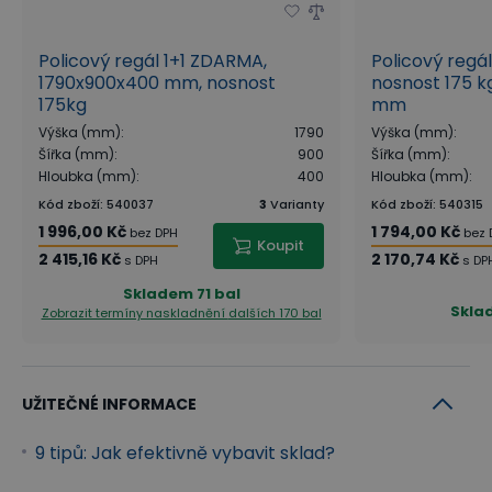
Policový regál 1+1 ZDARMA,
Policový regá
1790x900x400 mm, nosnost
nosnost 175 kg
175kg
mm
Výška (mm)
:
1790
Výška (mm)
:
Šířka (mm)
:
900
Šířka (mm)
:
Hloubka (mm)
:
400
Hloubka (mm)
:
Kód zboží
:
540037
3
Varianty
Kód zboží
:
540315
1 996,00 Kč
1 794,00 Kč
bez DPH
bez 
Koupit
2 415,16 Kč
2 170,74 Kč
s DPH
s DP
Skladem
71 bal
Skla
Zobrazit termíny naskladnění
dalších 170 bal
UŽITEČNÉ INFORMACE
9 tipů: Jak efektivně vybavit sklad?