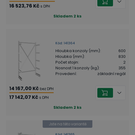
16 523,76 Kč
s DPH
Skladem
2
ks
Kód
:
141364
Hloubka konzoly (mm)
:
600
Hloubka (mm)
:
830
Počet stojin
:
2
Nosnost 1 konzoly (kg)
:
355
Provedení
:
základní regál
14 167,00 Kč
bez DPH
17 142,07 Kč
s DPH
Skladem
2
ks
Jste na této variantě
Kód
:
141365