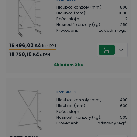
Hloubka konzoly (mm)
:
800
Hloubka (mm)
:
1030
Počet stojin
:
2
Nosnost 1 konzoly (kg)
:
250
Provedení
:
základní regál
15 496,00 Kč
bez DPH
18 750,16 Kč
s DPH
Skladem
2
ks
Kód
:
141366
Hloubka konzoly (mm)
:
400
Hloubka (mm)
:
630
Počet stojin
:
1
Nosnost 1 konzoly (kg)
:
535
Provedení
:
přístavný regál