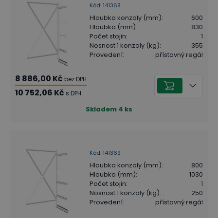
Kód
:
141368
Hloubka konzoly (mm)
:
600
Hloubka (mm)
:
830
Počet stojin
:
1
Nosnost 1 konzoly (kg)
:
355
Provedení
:
přístavný regál
8 886,00 Kč
bez DPH
10 752,06 Kč
s DPH
Skladem
4
ks
Kód
:
141369
Hloubka konzoly (mm)
:
800
Hloubka (mm)
:
1030
Počet stojin
:
1
Nosnost 1 konzoly (kg)
:
250
Provedení
:
přístavný regál