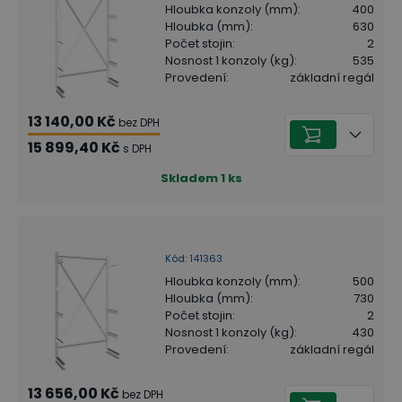
Hloubka konzoly (mm)
:
400
Hloubka (mm)
:
630
Počet stojin
:
2
Nosnost 1 konzoly (kg)
:
535
Provedení
:
základní regál
13 140,00 Kč
bez DPH
15 899,40 Kč
s DPH
Skladem
1
ks
Kód
:
141363
Hloubka konzoly (mm)
:
500
Hloubka (mm)
:
730
Počet stojin
:
2
Nosnost 1 konzoly (kg)
:
430
Provedení
:
základní regál
13 656,00 Kč
bez DPH