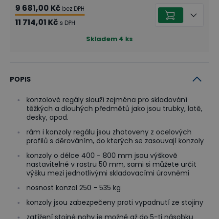
9 681,00 Kč
bez DPH
11 714,01 Kč
s DPH
Skladem
4
ks
POPIS
konzolové regály slouží zejména pro skladování
těžkých a dlouhých předmětů jako jsou trubky, latě,
desky, apod.
rám i konzoly regálu jsou zhotoveny z ocelových
profilů s děrováním, do kterých se zasouvají konzoly
konzoly o délce 400 - 800 mm jsou výškově
nastavitelné v rastru 50 mm, sami si můžete určit
výšku mezi jednotlivými skladovacími úrovněmi
nosnost konzol 250 - 535 kg
konzoly jsou zabezpečeny proti vypadnutí ze stojiny
zatížení stojné nohy je možné až do 5-ti násobku