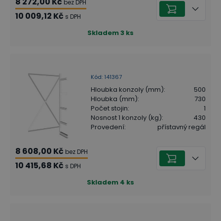
8 272,00 Kč
bez DPH
10 009,12 Kč
s DPH
Skladem
3
ks
Kód
:
141367
Hloubka konzoly (mm)
:
500
Hloubka (mm)
:
730
Počet stojin
:
1
Nosnost 1 konzoly (kg)
:
430
Provedení
:
přístavný regál
8 608,00 Kč
bez DPH
10 415,68 Kč
s DPH
Skladem
4
ks