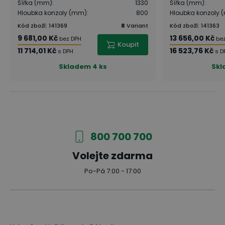
Šířka (mm)
:
1330
Šířka (mm)
:
Hloubka konzoly (mm)
:
800
Hloubka konzoly
Kód zboží
:
141369
8
Variant
Kód zboží
:
141363
9 681,00 Kč
13 656,00 Kč
bez DPH
be
Koupit
11 714,01 Kč
16 523,76 Kč
s DPH
s D
Skladem
4 ks
Sk
800 700 700
Volejte zdarma
Po-Pá 7:00 - 17:00