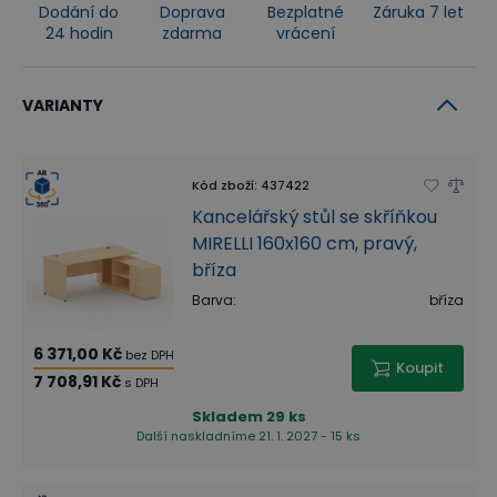
Dodání do
Doprava
Bezplatné
Záruka 7 let
24 hodin
zdarma
vrácení
VARIANTY
Kód zboží
:
437422
Kancelářský stůl se skříňkou
MIRELLI 160x160 cm, pravý,
bříza
Barva
:
bříza
6 371,00 Kč
bez DPH
Koupit
7 708,91 Kč
s DPH
Skladem
29 ks
Další naskladníme 21. 1. 2027 - 15 ks