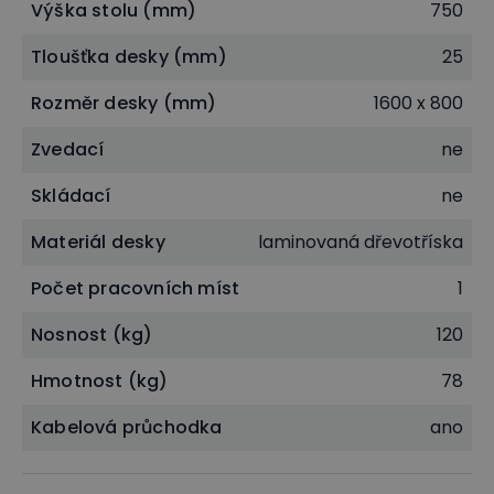
Výška stolu (mm)
750
hliníku.
Tloušťka desky (mm)
25
Stabilita a odolnost stolů
Rozměr desky (mm)
1600 x 800
Kancelářský stůl MIRELLI je postaven
na podélném
podnoží doplněném o krycí panel
. Obojí
Zvedací
ne
z laminované dřevotřísky ve stejném dezénu. Stoly
Skládací
ne
díky tomu působí v kanceláři uceleným dojmem.
Tloušťka podélných noh stolu je 16 mm. Vytváří
Materiál desky
laminovaná dřevotříska
pevný základ s dostatečnou stabilitou i při
Počet pracovních míst
1
každodenním užívání stolu.
Nosnost (kg)
120
Všechny hrany jsou olepeny odolnou
2 mm tlustou
Hmotnost (kg)
78
hranou z ABS plastu
. Jejím hlavním účelem je
chránit hrany stolů proti mechanickému
Kabelová průchodka
ano
opotřebení. Barvou v dezénu stolu splňuje navíc i
účel estetický.