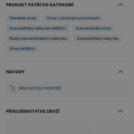
PRODUKT PATŘÍ DO KATEGORIÍ
Kabelové průchodky na obou stranách
Dřevěné stoly
Stoly s úložným prostorem
desky
Kancelářský nábytek MIRELLI
Kancelářské stoly
Další nedílnou součástí stolů MIRELLI jsou hned 2
Řady kancelářského nábytku
Kancelářský nábytek
kabelové průchodky umístěné na obou stranách
Stoly MIRELLI
pracovní desky. Průchodky slouží zejména jako
neocenitelný pomocník pro snadnější a estetické
NÁVODY
vedení a propojení kabelů mezi počítačem a
monitory či tiskárnou přímo skrze stolní desku.
Návod na montáž
Doplňky
PŘÍSLUŠENSTVÍ KE ZBOŽÍ
Pokud byste chtěli rozšířit pracovní plochu či Váš
stůl lehce zakulatit, pořiďte si ke stolu i
spojovací
stolek
, který se stane rovněž estetickou záležitostí.