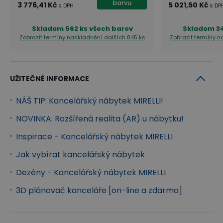
barvu
3 776,41 Kč
5 021,50 Kč
s DPH
s DP
s každodenní odolností. Jsou doplněny o 2 mm ABS
hranu, kabelové průchodky i stabilní dřevěné nohy,
Skladem
562 ks všech barev
Skladem
3
Zobrazit termíny naskladnění
dalších 845 ks
Zobrazit termíny 
které přináší stolům MIRELLI ucelený masivní design.
Rohové stoly nabízí navíc i nadstandard
pracovního prostoru. Splňují i
UŽITEČNÉ INFORMACE
vysoké standardy ergonomie práce.
NÁŠ TIP: Kancelářský nábytek MIRELLI!
Skříně
NOVINKA: Rozšířená realita (AR) u nábytku!
Skříně MIRELLI se řadí mezi opravdu bytelný
Inspirace - Kancelářský nábytek MIRELLI
nábytek. Vybírat můžete od skříňky na kolečkách,
Jak vybírat kancelářský nábytek
velkých otevřených, zasouvacích skříní až po skříně
2dveřové a skříně šatní. Skříně jsou uzamykatelné.
Dezény - Kancelářský nábytek MIRELLI
Všechny skříně mají pohledová záda, tudíž se s nimi
3D plánovač kanceláře [on-line a zdarma]
opravdu nemusíte držet při zdi.
Kontejnery