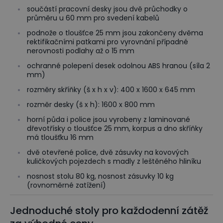
součástí pracovní desky jsou dvě průchodky o
průměru u 60 mm pro svedení kabelů
podnože o tloušťce 25 mm jsou zakončeny dvěma
rektifikačními patkami pro vyrovnání případné
nerovnosti podlahy až o 15 mm
ochranné polepení desek odolnou ABS hranou (síla 2
mm)
rozměry skříňky (š x h x v): 400 x 1600 x 645 mm
rozměr desky (š x h): 1600 x 800 mm
horní půda i police jsou vyrobeny z laminované
dřevotřísky o tloušťce 25 mm, korpus a dno skříňky
má tloušťku 16 mm
dvě otevřené police, dvě zásuvky na kovových
kuličkových pojezdech s madly z leštěného hliníku
nosnost stolu 80 kg, nosnost zásuvky 10 kg
(rovnoměrné zatížení)
Jednoduché stoly pro každodenní zátěž