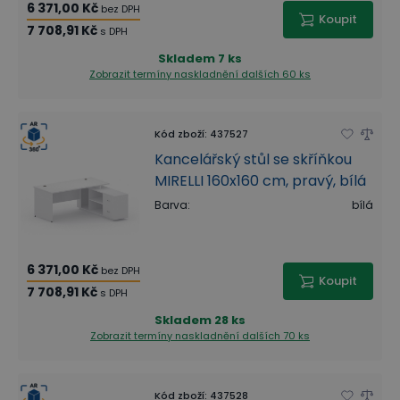
6 371,00 Kč
bez DPH
Koupit
7 708,91 Kč
s DPH
Skladem
7 ks
Zobrazit termíny naskladnění
dalších 60 ks
Kód zboží
:
437527
Kancelářský stůl se skříňkou
MIRELLI 160x160 cm, pravý, bílá
Barva
:
bílá
6 371,00 Kč
bez DPH
Koupit
7 708,91 Kč
s DPH
Skladem
28 ks
Zobrazit termíny naskladnění
dalších 70 ks
Kód zboží
:
437528