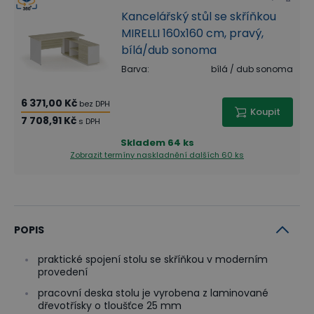
Kancelářský stůl se skříňkou
MIRELLI 160x160 cm, pravý,
bílá/dub sonoma
Barva
:
bílá / dub sonoma
6 371,00 Kč
bez DPH
Koupit
7 708,91 Kč
s DPH
Skladem
64 ks
Zobrazit termíny naskladnění
dalších 60 ks
POPIS
praktické spojení stolu se skříňkou v moderním
provedení
pracovní deska stolu je vyrobena z laminované
dřevotřísky o tloušťce 25 mm