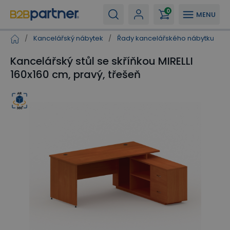
0
MENU
/
Kancelářský nábytek
/
Řady kancelářského nábytku
/
Kancelářský stůl se skříňkou MIRELLI
160x160 cm, pravý, třešeň