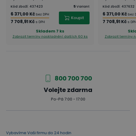
vždy uzpůsoben dle konkrétní šířky stolu.
Kód zboží
:
437423
5
Variant
Kód zboží
:
437632
Sestavy
6 371,00 Kč
6 371,00 Kč
bez DPH
bez 
Koupit
7 708,91 Kč
7 708,91 Kč
s DPH
s DP
Máte rádi rychlá a jednoduchá řešení a nechce se
Skladem
7 ks
Skl
Vám přemýšlet nad sestavováním jednotlivých
Zobrazit termíny naskladnění
dalších 60 ks
Zobrazit termíny 
prvků? Sestavili jsme pro Vás již hotové sestavy
skříní i celého kancelářského nábytku ve všech
dezénech.
800 700 700
Inspirujte se našimi návrhy
Inspirujte se návrhy interiérů z řady
Volejte zdarma
kancelářského nábytku MIRELLI v našem
Po-Pá 7:00 - 17:00
virtuálním showroomu
a rovnou
objednejte jednotlivé prvky nábytku, které
vás zaujmou!
Vybavíme Vaši firmu do 24 hodin