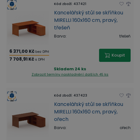
Kód zboží
:
437421
Kancelářský stůl se skříňkou
MIRELLI 160x160 cm, pravý,
třešeň
Barva
:
třešeň
6 371,00 Kč
bez DPH
Koupit
7 708,91 Kč
s DPH
Skladem
24 ks
Zobrazit termíny naskladnění
dalších 45 ks
Kód zboží
:
437423
Kancelářský stůl se skříňkou
MIRELLI 160x160 cm, pravý,
ořech
Barva
:
ořech