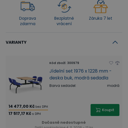
Doprava
Bezplatné
Záruka 7 let
zdarma
vrácení
VARIANTY
Kód zboží
:
300979
Jídelní set 1976 x 1228 mm -
deska buk, modrá sedadla
Barva sedadel
:
modrá
14 477,00 Kč
bez DPH
Koupit
17 517,17 Kč
s DPH
Dočasně nedostupné
Další naskladníme 4. 11. 2026 - 12 ks