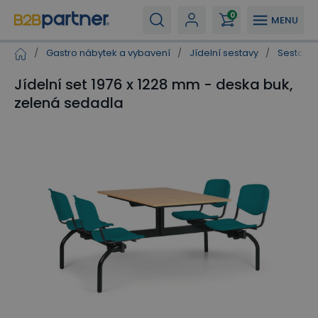
0
MENU
/
Gastro nábytek a vybavení
/
Jídelní sestavy
/
Sestavy 
Jídelní set 1976 x 1228 mm - deska buk,
zelená sedadla