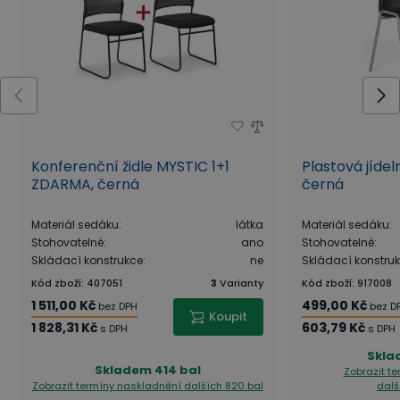
Konferenční židle MYSTIC 1+1
Plastová jídel
ZDARMA, černá
černá
Materiál sedáku
:
látka
Materiál sedáku
:
Stohovatelné
:
ano
Stohovatelné
:
Skládací konstrukce
:
ne
Skládací konstru
Kód zboží
:
407051
3
Varianty
Kód zboží
:
917008
1 511,00 Kč
499,00 Kč
bez DPH
bez D
Koupit
1 828,31 Kč
603,79 Kč
s DPH
s DPH
Skla
Skladem
414 bal
Zobrazit t
Zobrazit termíny naskladnění
dalších 820 bal
dalš