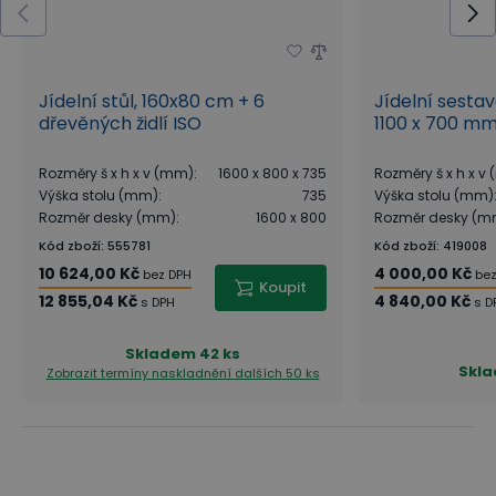
Jídelní stůl, 160x80 cm + 6
Jídelní sesta
dřevěných židlí ISO
1100 x 700 mm 
Rozměry š x h x v (mm)
:
1600 x 800 x 735
Rozměry š x h x v
Výška stolu (mm)
:
735
Výška stolu (mm)
Rozměr desky (mm)
:
1600 x 800
Rozměr desky (m
Kód zboží
:
555781
Kód zboží
:
419008
10 624,00 Kč
4 000,00 Kč
bez DPH
bez
Koupit
12 855,04 Kč
4 840,00 Kč
s DPH
s D
Skladem
42 ks
Skl
Zobrazit termíny naskladnění
dalších 50 ks