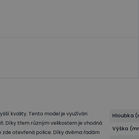
šší kvality. Tento model je využíván
Hloubka 
báři. Díky třem různým velikostem je vhodná
Výška (m
je zde otevřená police. Díky dvěma řadám