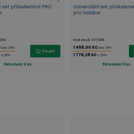
í set příslušenství PRO
Univerzální set příslušen
e
pro hoblice
005
Kód zboží
:
577006
č
1 468,00 Kč
bez DPH
bez DPH
Koupit
č
1 776,28 Kč
s DPH
s DPH
Skladem
2 ks
Skladem
3 ks