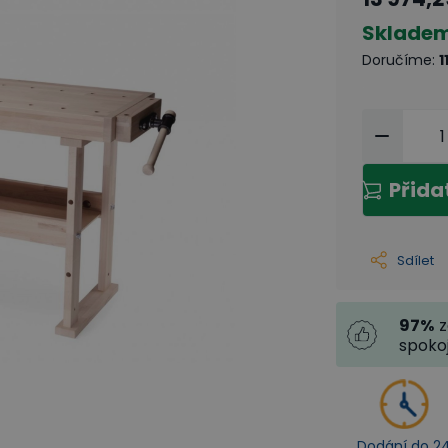
Sklade
Doručíme
:
1
Přida
Sdílet
97
%
z
spoko
Dodání do 2