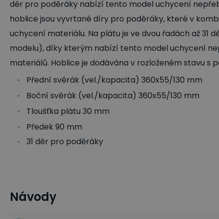
děr pro poděráky nabízí tento model uchycení nepřebe
hoblice jsou vyvrtané díry pro poděráky, které v komb
uchycení materiálu. Na plátu je ve dvou řadách až 31 dě
modelu), díky kterým nabízí tento model uchycení nep
materiálů. Hoblice je dodávána v rozloženém stavu 
Přední svěrák (vel./kapacita) 360x55/130 mm
Boční svěrák (vel./kapacita) 360x55/130 mm
Tloušťka plátu 30 mm
Předek 90 mm
31 děr pro poděráky
Návody
Dílenský nábytek a vybavení
Truhlářské hoblice