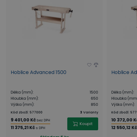
Hoblice Advanced 1500
Hoblice A
Délka (mm)
:
1500
Délka (mm)
:
Hloubka (mm)
:
650
Hloubka (mm
Výška (mm)
:
850
Výška (mm)
:
Kód zboží
:
577000
3
Varianty
Kód zboží
:
577
9 401,00 Kč
10 372,00 K
bez DPH
Koupit
11 375,21 Kč
12 550,12 K
s DPH