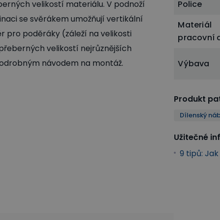
rných velikostí materiálu. V podnoží
Police
inaci se svěrákem umožňují vertikální
Materiál
r pro poděráky (záleží na velikosti
pracovní 
řeberných velikostí nejrůznějších
s podrobným návodem na montáž.
Výbava
Produkt pat
Dílenský ná
Užitečné i
9 tipů: Ja