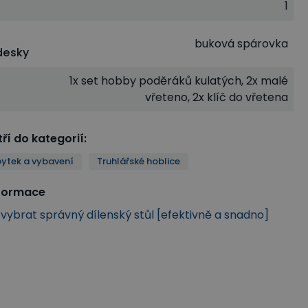
1
buková spárovka
desky
1x set hobby poděráků kulatých, 2x malé
vřeteno, 2x klíč do vřetena
ří do kategorií
:
bytek a vybavení
Truhlářské hoblice
nformace
k vybrat správný dílenský stůl [efektivně a snadno]