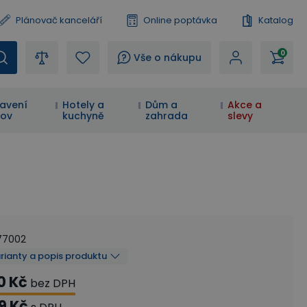
Plánovač kanceláří
Online poptávka
Katalog
0
?
Vše o nákupu
avení
Hotely a
Dům a
Akce a
ov
kuchyně
zahrada
slevy
77002
arianty a popis produktu
0 Kč
bez DPH
9 Kč