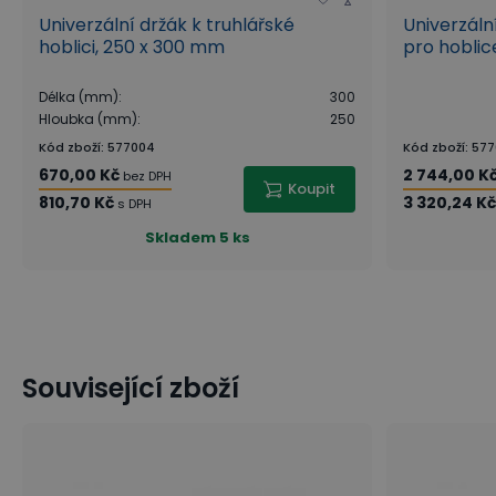
Univerzální držák k truhlářské
Univerzáln
hoblici, 250 x 300 mm
pro hoblic
Délka (mm)
:
300
Hloubka (mm)
:
250
Kód zboží
:
577004
Kód zboží
:
577
670,00 Kč
2 744,00 K
bez DPH
Koupit
810,70 Kč
3 320,24 K
s DPH
Skladem
5 ks
Související zboží