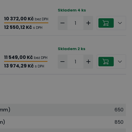
Skladem
4
ks
10 372,00 Kč
bez DPH
12 550,12 Kč
s DPH
Skladem
2
ks
11 549,00 Kč
bez DPH
13 974,29 Kč
s DPH
(mm)
650
m)
850