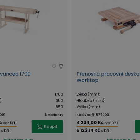
dvanced 1700
Přenosná pracovní deska
Worktop
1700
Délka (mm)
:
)
:
650
Hloubka (mm)
:
850
Výška (mm)
:
001
3
Varianty
Kód zboží
:
577003
č
4 234,00 Kč
bez DPH
bez DPH
Koupit
č
5 123,14 Kč
s DPH
s DPH