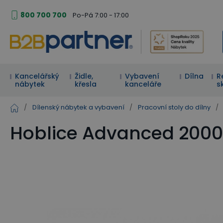
800 700 700
Po-Pá 7:00 - 17:00
Kancelářský
Židle,
Vybavení
Dílna
R
nábytek
křesla
kanceláře
s
/
Dílenský nábytek a vybavení
/
Pracovní stoly do dílny
/
Hoblice Advanced 2000