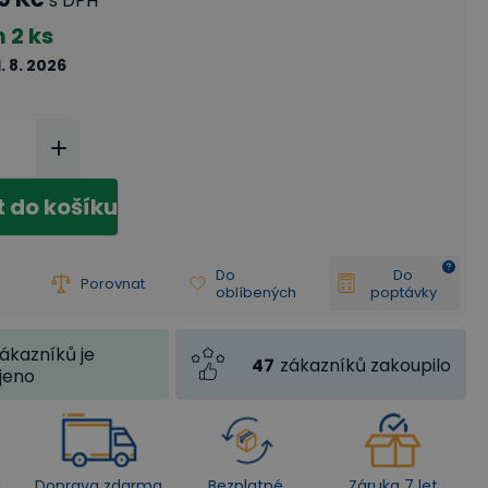
s DPH
m
2 ks
1. 8. 2026
t do košíku
Do
Do
Porovnat
oblíbených
poptávky
ákazníků je
47
zákazníků zakoupilo
jeno
4
Doprava zdarma
Bezplatné
Záruka 7 let