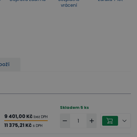
vrácení
boží
Skladem
5
ks
9 401,00 Kč
bez DPH
11 375,21 Kč
s DPH