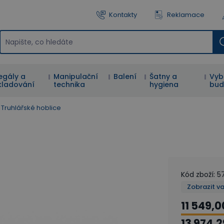
Kontakty
Reklamace
egály a
Manipulační
Balení
Šatny a
Vyb
kladování
technika
hygiena
bud
Truhlářské hoblice
Kód zboží
:
5
Zobrazit v
11 549,0
13 974,2