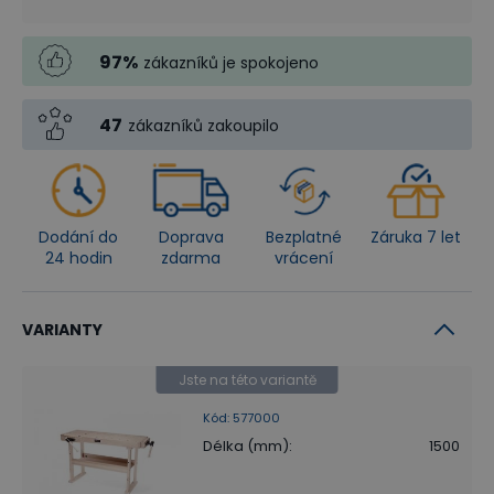
97
%
zákazníků je spokojeno
47
zákazníků zakoupilo
Dodání do
Doprava
Bezplatné
Záruka 7 let
24 hodin
zdarma
vrácení
VARIANTY
Jste na této variantě
Kód
:
577000
Délka (mm)
:
1500