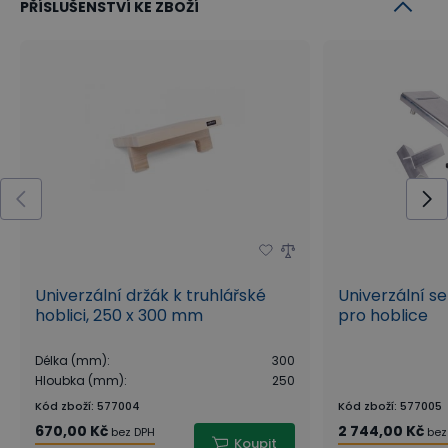
PŘÍSLUŠENSTVÍ KE ZBOŽÍ
Univerzální držák k truhlářské
Univerzální se
hoblici, 250 x 300 mm
pro hoblice
Délka (mm)
:
300
Hloubka (mm)
:
250
Kód zboží
:
577004
Kód zboží
:
577005
670,00 Kč
2 744,00 Kč
bez DPH
bez
Koupit