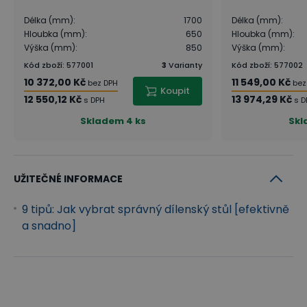
Délka (mm)
:
1700
Délka (mm)
:
Hloubka (mm)
:
650
Hloubka (mm)
:
Výška (mm)
:
850
Výška (mm)
:
Kód zboží
:
577001
3
Varianty
Kód zboží
:
577002
10 372,00 Kč
11 549,00 Kč
bez DPH
bez
Koupit
12 550,12 Kč
13 974,29 Kč
s DPH
s D
Skladem
4 ks
Sk
UŽITEČNÉ INFORMACE
9 tipů: Jak vybrat správný dílenský stůl [efektivně
a snadno]