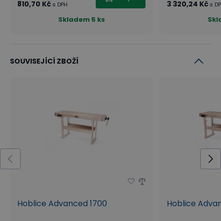
810,70 Kč
3 320,24 Kč
s DPH
s D
Skladem
5 ks
Sk
SOUVISEJÍCÍ ZBOŽÍ
Hoblice Advanced 1700
Hoblice Adva