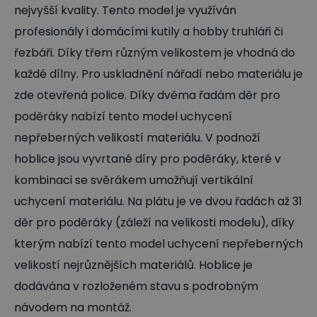
nejvyšší kvality. Tento model je využíván
profesionály i domácími kutily a hobby truhláři či
řezbáři. Díky třem různým velikostem je vhodná do
každé dílny. Pro uskladnění nářadí nebo materiálu je
zde otevřená police. Díky dvěma řadám děr pro
poděráky nabízí tento model uchycení
nepřeberných velikostí materiálu. V podnoží
hoblice jsou vyvrtané díry pro poděráky, které v
kombinaci se svěrákem umožňují vertikální
uchycení materiálu. Na plátu je ve dvou řadách až 31
děr pro poděráky (záleží na velikosti modelu), díky
kterým nabízí tento model uchycení nepřeberných
velikostí nejrůznějších materiálů. Hoblice je
dodávána v rozloženém stavu s podrobným
návodem na montáž.