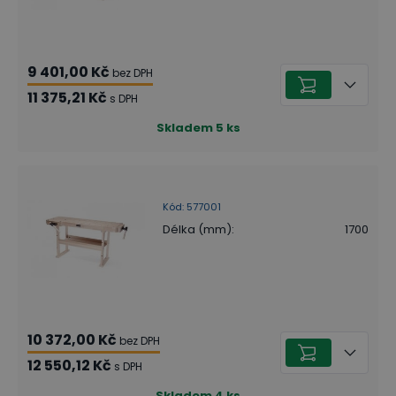
9 401,00 Kč
bez DPH
11 375,21 Kč
s DPH
Skladem
5
ks
Kód
:
577001
Délka (mm)
:
1700
10 372,00 Kč
bez DPH
12 550,12 Kč
s DPH
Skladem
4
ks