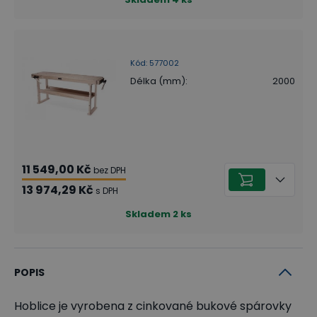
Kód
:
577002
Délka (mm)
:
2000
11 549,00 Kč
bez DPH
13 974,29 Kč
s DPH
Skladem
2
ks
POPIS
Hoblice je vyrobena z cinkované bukové spárovky