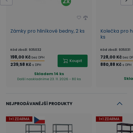
Zámky pro hliníkové bedny, 2 ks
Kolečka pro h
ks
Kód zboží
:
935032
Kód zboží
:
935031
198,00 Kč
728,00 Kč
bez DPH
bez D
Koupit
239,58 Kč
880,88 Kč
s DPH
s DPH
Skladem
14 ks
Skl
Další naskladníme 23. 11. 2026 - 80 ks
NEJPRODÁVANĚJŠÍ PRODUKTY
1+1 ZDARMA
1+1 ZDARMA