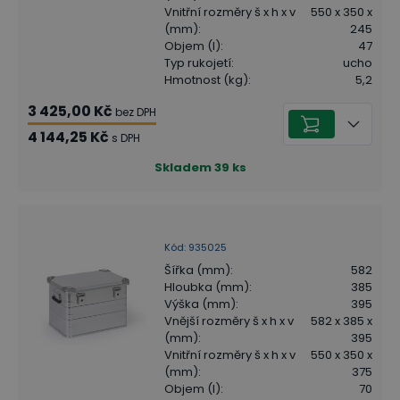
Vnitřní rozměry š x h x v
550 x 350 x
(mm)
:
245
Objem (l)
:
47
Typ rukojetí
:
ucho
Hmotnost (kg)
:
5,2
3 425,00 Kč
bez DPH
4 144,25 Kč
s DPH
Skladem
39
ks
Kód
:
935025
Šířka (mm)
:
582
Hloubka (mm)
:
385
Výška (mm)
:
395
Vnější rozměry š x h x v
582 x 385 x
(mm)
:
395
Vnitřní rozměry š x h x v
550 x 350 x
(mm)
:
375
Objem (l)
:
70