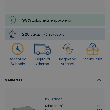
99
%
zákazníků je spokojeno
220
zákazníků zakoupilo
Dodání do
Doprava
Bezplatné
Záruka 7 let
24 hodin
zdarma
vrácení
VARIANTY
Kód
:
935023
Šířka (mm)
:
432