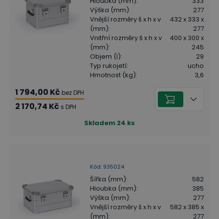
Hloubka (mm)
:
333
Výška (mm)
:
277
Vnější rozměry š x h x v
432 x 333 x
(mm)
:
277
Vnitřní rozměry š x h x v
400 x 300 x
(mm)
:
245
Objem (l)
:
29
Typ rukojetí
:
ucho
Hmotnost (kg)
:
3,6
1 794,00 Kč
bez DPH
2 170,74 Kč
s DPH
Skladem
24
ks
Kód
:
935024
Šířka (mm)
:
582
Hloubka (mm)
:
385
Výška (mm)
:
277
Vnější rozměry š x h x v
582 x 385 x
(mm)
:
277