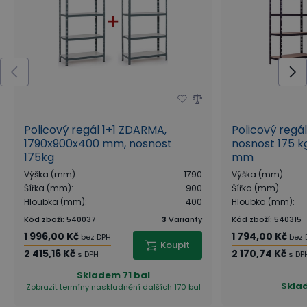
Policový regál 1+1 ZDARMA,
Policový regá
1790x900x400 mm, nosnost
nosnost 175 kg
175kg
mm
Výška (mm)
:
1790
Výška (mm)
:
Šířka (mm)
:
900
Šířka (mm)
:
Hloubka (mm)
:
400
Hloubka (mm)
:
Kód zboží
:
540037
3
Varianty
Kód zboží
:
540315
1 996,00 Kč
1 794,00 Kč
bez DPH
bez 
Koupit
2 415,16 Kč
2 170,74 Kč
s DPH
s DP
Skladem
71 bal
Skla
Zobrazit termíny naskladnění
dalších 170 bal