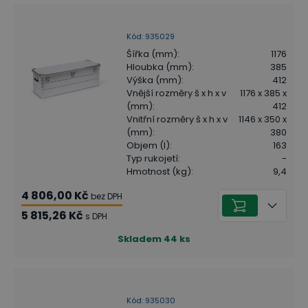
Kód
:
935029
Šířka (mm)
:
1176
Hloubka (mm)
:
385
Výška (mm)
:
412
Vnější rozměry š x h x v
1176 x 385 x
(mm)
:
412
Vnitřní rozměry š x h x v
1146 x 350 x
(mm)
:
380
Objem (l)
:
163
Typ rukojetí
:
-
Hmotnost (kg)
:
9,4
4 806,00 Kč
bez DPH
5 815,26 Kč
s DPH
Skladem
44
ks
Kód
:
935030