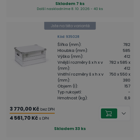
Skladem
7
ks
Další naskladníme 8. 10. 2026 - 40 ks
Jste na této variantě
Kód
:
935028
Šířka (mm)
:
782
Hloubka (mm)
:
585
Výška (mm)
:
412
Vnější rozměry š x h x v
782 x 585 x
(mm)
:
412
Vnitřní rozměry š x h x v
750 x 550 x
(mm)
:
380
Objem (l)
:
157
Typ rukojetí
:
-
Hmotnost (kg)
:
8,9
3 770,00 Kč
bez DPH
4 561,70 Kč
s DPH
Skladem
33
ks