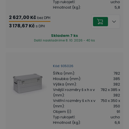
Typ rukojetí
:
ucho
Hmotnost (kg)
:
5,8
2 627,00 Kč
bez DPH
3 178,67 Kč
s DPH
Skladem
7
ks
Další naskladníme 8. 10. 2026 - 40 ks
Kód
:
935026
Šířka (mm)
:
782
Hloubka (mm)
:
385
Výška (mm)
:
382
Vnější rozměry š x h x v
782 x 385 x
(mm)
:
382
Vnitřní rozměry š x h x v
750 x 350 x
(mm)
:
350
Objem (l)
:
91
Typ rukojetí
:
ucho
Hmotnost (kg)
:
6,6