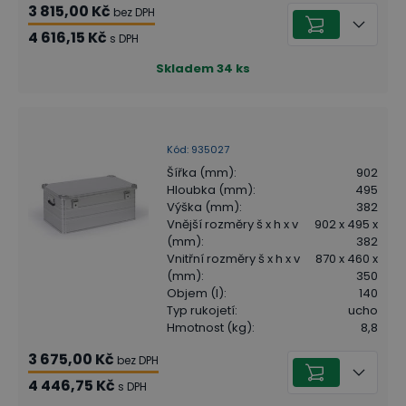
3 815,00 Kč
bez DPH
4 616,15 Kč
s DPH
Skladem
34
ks
Kód
:
935027
Šířka (mm)
:
902
Hloubka (mm)
:
495
Výška (mm)
:
382
Vnější rozměry š x h x v
902 x 495 x
(mm)
:
382
Vnitřní rozměry š x h x v
870 x 460 x
(mm)
:
350
Objem (l)
:
140
Typ rukojetí
:
ucho
Hmotnost (kg)
:
8,8
3 675,00 Kč
bez DPH
4 446,75 Kč
s DPH