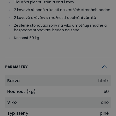
Tloušťka plechu stěn a dna 1 mm
2 kovové sklopné rukojeti na kratších stranách beden
2 kovové uzávěry s možností doplnění zámků
Zesílené stohovací rohy na víku umožňují snadné a
bezpečné stohování beden na sebe
Nosnost 50 kg
PARAMETRY
Barva
hliník
Nosnost (kg)
50
Víko
ano
Typ stěny
plné