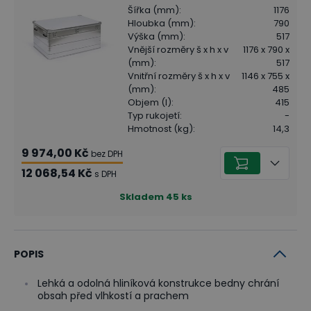
Šířka (mm)
:
1176
Hloubka (mm)
:
790
Výška (mm)
:
517
Vnější rozměry š x h x v
1176 x 790 x
(mm)
:
517
Vnitřní rozměry š x h x v
1146 x 755 x
(mm)
:
485
Objem (l)
:
415
Typ rukojetí
:
-
Hmotnost (kg)
:
14,3
9 974,00 Kč
bez DPH
12 068,54 Kč
s DPH
Skladem
45
ks
POPIS
Lehká a odolná hliníková konstrukce bedny chrání
obsah před vlhkostí a prachem