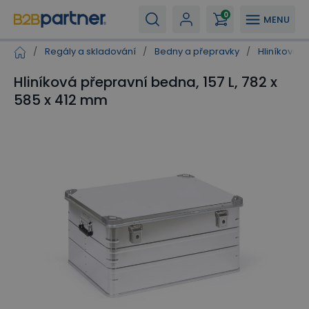
0
MENU
/
Regály a skladování
/
Bedny a přepravky
/
Hliníkové 
Hliníková přepravní bedna, 157 L, 782 x
585 x 412 mm