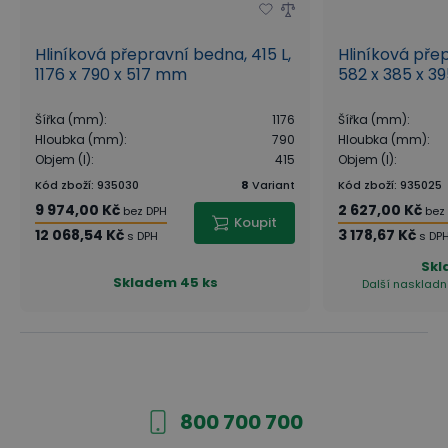
Hliníková přepravní bedna, 415 L,
Hliníková přep
1176 x 790 x 517 mm
582 x 385 x 
Šířka (mm)
:
1176
Šířka (mm)
:
Hloubka (mm)
:
790
Hloubka (mm)
:
Objem (l)
:
415
Objem (l)
:
Kód zboží
:
935030
8
Variant
Kód zboží
:
935025
9 974,00 Kč
2 627,00 Kč
bez DPH
bez
Koupit
12 068,54 Kč
3 178,67 Kč
s DPH
s DP
Sk
Skladem
45 ks
Další naskladní
800 700 700