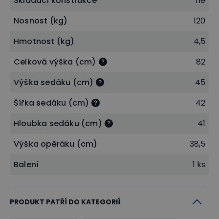
Skládací konstrukce
ne
zapadne do jakéhokoliv interiéru. Nosnost židle je 120
Nosnost (kg)
120
kg.
Hmotnost (kg)
4,5
Celková výška (cm)
82
Výška sedáku (cm)
45
Šířka sedáku (cm)
42
Hloubka sedáku (cm)
41
Výška opěráku (cm)
38,5
Balení
1 ks
PRODUKT PATŘÍ DO KATEGORIÍ