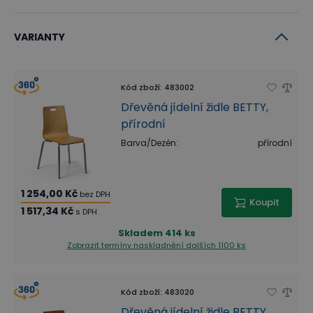
VARIANTY
Kód zboží
:
483002
Dřevěná jídelní židle BETTY,
přírodní
Barva/Dezén
:
přírodní
1 254,00 Kč
bez DPH
Koupit
1 517,34 Kč
s DPH
Skladem
414 ks
Zobrazit termíny naskladnění
dalších 1100 ks
Kód zboží
:
483020
Dřevěná jídelní židle BETTY,