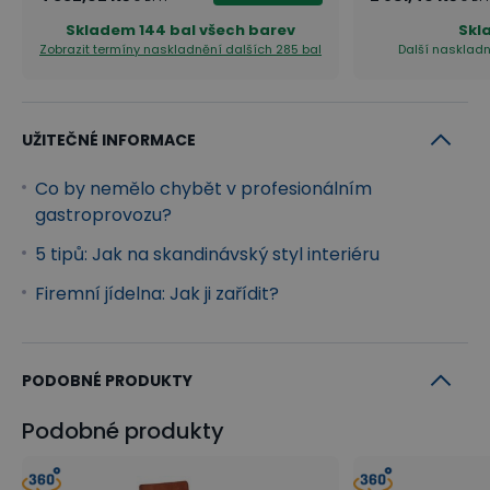
Skladem
144 bal všech barev
Skl
Zobrazit termíny naskladnění
dalších 285 bal
Další naskladn
UŽITEČNÉ INFORMACE
Co by nemělo chybět v profesionálním
gastroprovozu?
5 tipů: Jak na skandinávský styl interiéru
Firemní jídelna: Jak ji zařídit?
PODOBNÉ PRODUKTY
Podobné produkty