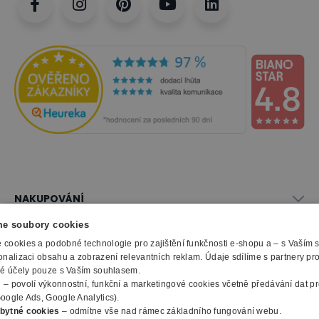
NAKUPOVÁNÍ
Vše o nákupu
e soubory cookies
SLUŽBY
Obchodní podmínky
cookies a podobné technologie pro zajištění funkčnosti e-shopu a – s Vaším
Doprava a montáž
onalizaci obsahu a zobrazení relevantních reklam. Údaje sdílíme s partnery pr
Naše katalogy
ké účely pouze s Vaším souhlasem.
Možnosti platby
O FIRMĚ
Reklamační formulář
m
– povolí výkonnostní, funkční a marketingové cookies včetně předávání dat pro
Záruka, servis, reklamace
Výroba kancelářského nábytku
oogle Ads, Google Analytics).
O nás
Ochrana osobních údajů
bytné cookies
– odmítne vše nad rámec základního fungování webu.
Zpracování elektroodpadu