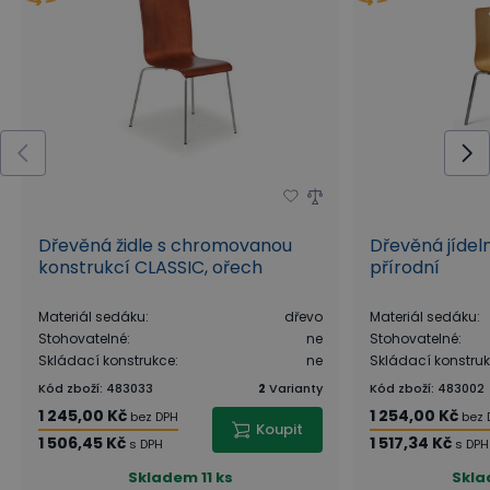
Dřevěná židle s chromovanou
Dřevěná jídeln
konstrukcí CLASSIC, ořech
přírodní
Materiál sedáku
:
dřevo
Materiál sedáku
:
Stohovatelné
:
ne
Stohovatelné
:
Skládací konstrukce
:
ne
Skládací konstru
Kód zboží
:
483033
2
Varianty
Kód zboží
:
483002
1 245,00 Kč
1 254,00 Kč
bez DPH
bez 
Koupit
1 506,45 Kč
1 517,34 Kč
s DPH
s DPH
Skladem
11 ks
Skl