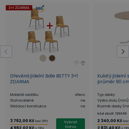
3+1 ZDARMA
Dřevěná jídelní židle BETTY 3+1
Kulatý jídelní
ZDARMA
průměr 90 cm
Materiál sedáku
:
dřevo
Typ desky
:
Stohovatelné
:
ne
Výška stolu (mm)
Skládací konstrukce
:
ne
Rozměr desky (m
Kód zboží
:
125049
3 762,00 Kč
2 340,00 Kč
bez DPH
bez
Vybrat
barvu
4 552,02 Kč
2 831,40 Kč
s DPH
s DP