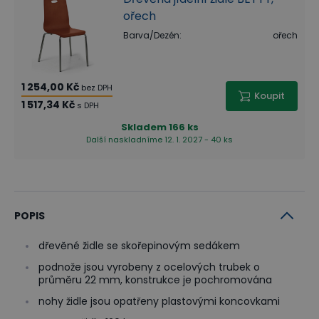
ořech
Barva/Dezén
:
ořech
1 254,00 Kč
bez DPH
Koupit
1 517,34 Kč
s DPH
Skladem
166 ks
Další naskladníme 12. 1. 2027 - 40 ks
POPIS
dřevěné židle se skořepinovým sedákem
podnože jsou vyrobeny z ocelových trubek o
průměru 22 mm, konstrukce je pochromována
nohy židle jsou opatřeny plastovými koncovkami