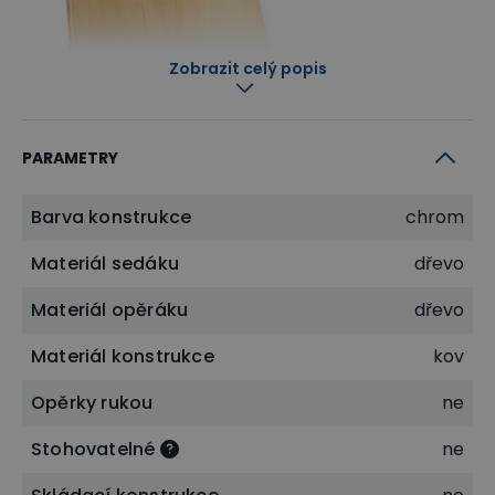
Zobrazit celý popis
PARAMETRY
Barva konstrukce
chrom
Materiál sedáku
dřevo
Materiál opěráku
dřevo
Odolná kovová konstrukce
Jednou z základních součástí židle je
pevná
Materiál konstrukce
kov
kovová konstrukce
, která dodává židli vysokou
Opěrky rukou
ne
stabilitu, odolnost vůči opotřebení a dlouhou
Stohovatelné
ne
životnost. Kovová konstrukce je nenáročná na
údržbu. Díky svému modernímu designu skvěle