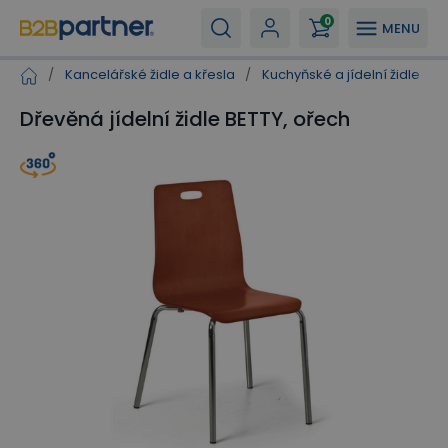
0
MENU
/
Kancelářské židle a křesla
/
Kuchyňské a jídelní židle
/
Dřevěná jídelní židle BETTY, ořech