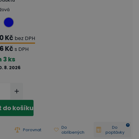
roduktu
žová
0 Kč
bez DPH
6 Kč
s DPH
m
3 ks
0. 8. 2026
t do košíku
Do
Do
Porovnat
oblíbených
poptávky