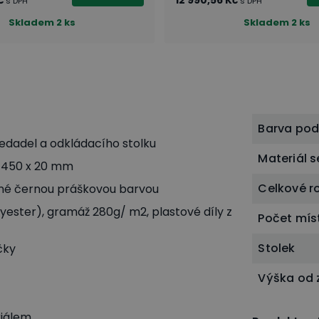
č
12 990,56 Kč
s DPH
s DPH
Skladem
2 ks
Skladem
2 ks
Barva po
edadel a odkládacího stolku
Materiál 
x 450 x 20 mm
Celkové r
é černou práškovou barvou
yester), gramáž 280g/ m2, plastové díly z
Počet mís
Stolek
čky
Výška od
riálem