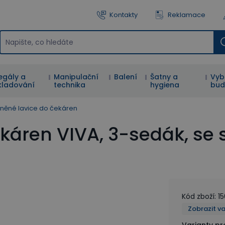
Kontakty
Reklamace
egály a
Manipulační
Balení
Šatny a
Vyb
kladování
technika
hygiena
bud
něné lavice do čekáren
káren VIVA, 3-sedák, se 
Kód zboží
:
1
Zobrazit v