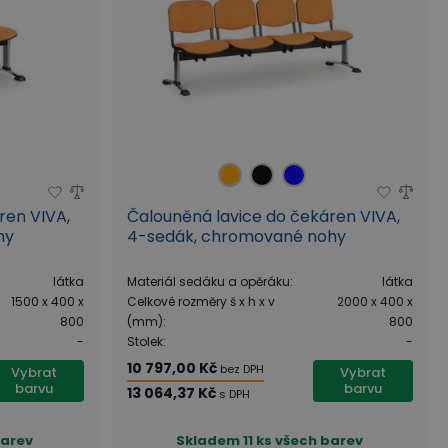
ren VIVA,
Čalouněná lavice do čekáren VIVA,
hy
4-sedák, chromované nohy
látka
Materiál sedáku a opěráku
:
látka
1500 x 400 x
Celkové rozměry š x h x v
2000 x 400 x
800
(mm)
:
800
-
Stolek
:
-
10 797,00 Kč
bez DPH
Vybrat
Vybrat
barvu
barvu
13 064,37 Kč
s DPH
barev
Skladem
11 ks všech barev