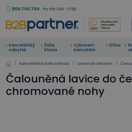
800 700 700
Po-Pá 7:00 - 17:00
Kancelářský
Židle,
Vybavení
Dílna
R
nábytek
křesla
kanceláře
s
/
Kancelářské židle a křesla
/
Lavice do čekáren
/
Čalou
Čalouněná lavice do če
chromované nohy