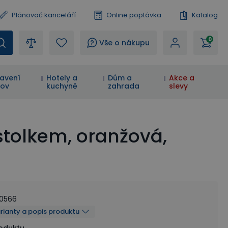
Plánovač kanceláří
Online poptávka
Katalog
0
?
Vše o nákupu
avení
Hotely a
Dům a
Akce a
ov
kuchyně
zahrada
slevy
stolkem, oranžová,
50566
arianty a popis produktu