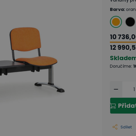
Varianty p
Barva
:
oran
10 736,0
12 990,5
Sklade
Doručíme
:
1
Přida
Sdílet