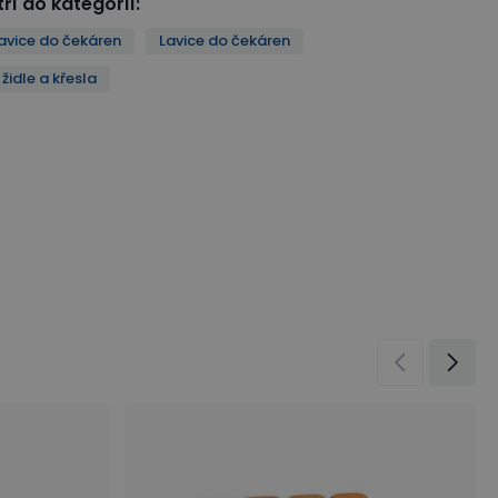
ří do kategorií
:
avice do čekáren
Lavice do čekáren
židle a křesla