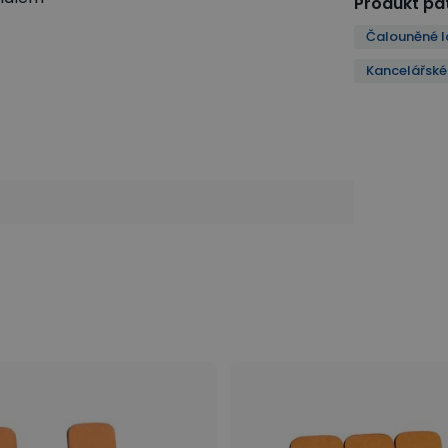
Produkt pat
Čalouněné l
Kancelářské 
ářské židle a křesla