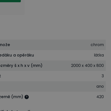
dnože
chrom
sedáku a opěráku
látka
ozměry š x h x v (mm)
2000 x 400 x 800
t
3
ano
 země (mm)
420