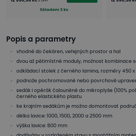
12 990,56 Kč
12 990,56 K
s DPH
Skladem
3 ks
Popis a parametry
vhodné do čekáren, veřejných prostor a hal
dvou až pětimístné moduly, možnost kombinace s
odkládací stolek z černého lamina, rozměry 450 
podnože pochromované nebo povrchově upraven
sedák i opěrák čalouněné do mikroplyše (100% pol
černého elastického plastu
ke krajním sedákům je možno domontovat podru
délka lavice: 1000, 1500, 2000 a 2500 mm
výška lavice: 800 mm
dodávány v rozloženém stavu s montážním mate