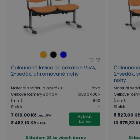
Čalouněná lavice do čekáren VIVA,
Čalouněná 
2-sedák, chromované nohy
2-sedák, 
nohy
Materiál sedáku a opěráku
:
látka
Materiál sed
Celkové rozměry š x h x v
1000 x 400 x
Celkové rozměr
(mm)
:
800
(mm)
:
Stolek
:
-
Stolek
:
7 010,00 Kč
8 823,00 K
bez DPH
Vybrat
barvu
8 482,10 Kč
10 675,83 K
s DPH
Skladem
23 ks všech barev
Skla