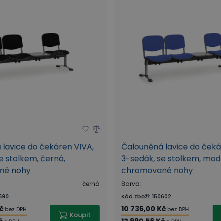
lavice do čekáren VIVA,
Čalouněná lavice do čeká
e stolkem, černá,
3-sedák, se stolkem, mod
né nohy
chromované nohy
černá
Barva
:
590
Kód zboží
:
150602
č
10 736,00 Kč
bez DPH
bez DPH
Koupit