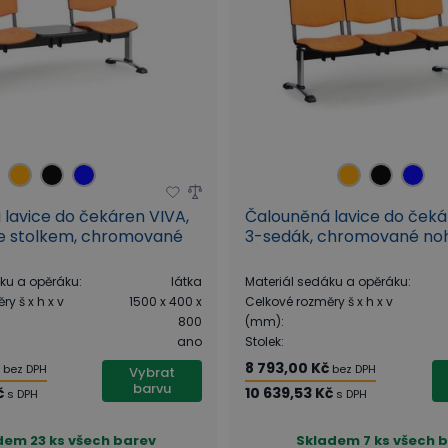
lavice do čekáren VIVA,
Čalouněná lavice do čeká
se stolkem, chromované
3-sedák, chromované no
áku a opěráku
:
látka
Materiál sedáku a opěráku
:
y š x h x v
1500 x 400 x
Celkové rozměry š x h x v
800
(mm)
:
ano
Stolek
:
č
8 793,00 Kč
bez DPH
bez DPH
Vybrat
barvu
č
10 639,53 Kč
s DPH
s DPH
dem
23 ks všech barev
Skladem
7 ks všech 