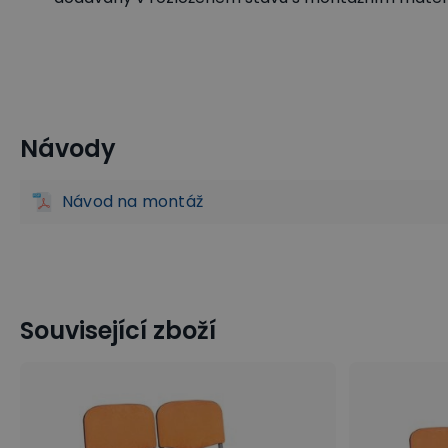
Návody
Čalouněné lavice do čekáren
Lavice do čekáren
Kancel
Návod na montáž
Související zboží