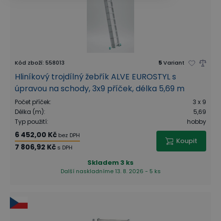
Kód zboží
:
558013
5
Variant
Hliníkový trojdílný žebřík ALVE EUROSTYL s
úpravou na schody, 3x9 příček, délka 5,69 m
Počet příček
:
3 x 9
Délka (m)
:
5,69
Typ použití
:
hobby
6 452,00 Kč
bez DPH
Koupit
7 806,92 Kč
s DPH
Skladem
3 ks
Další naskladníme 13. 8. 2026 - 5 ks