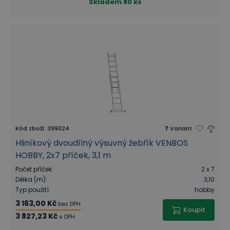
Skladem
80 ks
Kód zboží
:
399024
7
Variant
Hliníkový dvoudílný výsuvný žebřík VENBOS
HOBBY, 2x7 příček, 3,1 m
Počet příček
:
2 x 7
Délka (m)
:
3,10
Typ použití
:
hobby
3 163,00 Kč
bez DPH
Koupit
3 827,23 Kč
s DPH