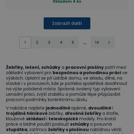
Skladem
4 ks
Zobrazit další
1
2
3
4
5
…
14
Žebříky, lešení, schůdky
a
pracovní plošiny
patří mezi
základní vybavení pro
bezpečnou a pohodlnou práci
ve
výškách. Uplatní se při údržbě domu, ve skladu, dílně, na
stavbě i v provozech, kde je potřeba spolehlivě dosáhnout
na výše položená místa. Správně zvolený typ vybavení
usnadní práci, zvýší stabilitu a pomůže lépe přizpůsobit
pracovní podmínky konkrétnímu úkolu.
V nabídce najdete
jednodílné
opěrné,
dvoudílné
i
trojdílné hliníkové
žebříky,
dřevěné žebříky
a štafle,
kloubové
skládací
i
teleskopické
modely. Pro kratší
práce a běžné použití poslouží
schůdky
a posuvná
stupátka
, zatímco
žebříky s plošinou
nabídnou větší