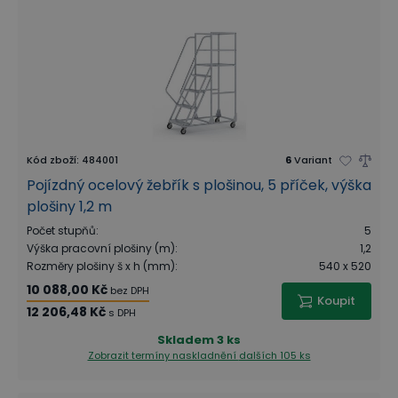
Kód zboží
:
484001
6
Variant
Pojízdný ocelový žebřík s plošinou, 5 příček, výška
plošiny 1,2 m
Počet stupňů
:
5
Výška pracovní plošiny (m)
:
1,2
Rozměry plošiny š x h (mm)
:
540 x 520
10 088,00 Kč
bez DPH
Koupit
12 206,48 Kč
s DPH
Skladem
3 ks
Zobrazit termíny naskladnění
dalších 105 ks