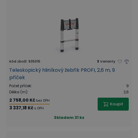
Kód zboží
:
935015
3
Varianty
Teleskopický hliníkový žebřík PROFI, 2,6 m, 9
příček
Počet příček
:
9
Délka (m)
:
2,6
2 758,00 Kč
bez DPH
Koupit
3 337,18 Kč
s DPH
Skladem
31 ks