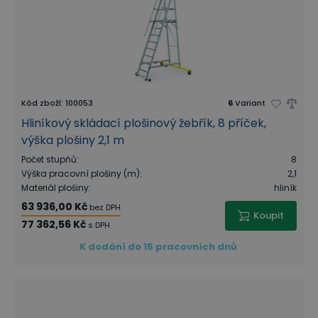
Kód zboží
:
100053
6
Variant
Hliníkový skládací plošinový žebřík, 8 příček,
výška plošiny 2,1 m
Počet stupňů
:
8
Výška pracovní plošiny (m)
:
2,1
Materiál plošiny
:
hliník
63 936,00 Kč
bez DPH
Koupit
77 362,56 Kč
s DPH
K dodání do 15 pracovních dnů