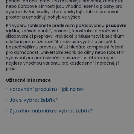
pohodlí při delší práci. Pro rozsáhlejší stavební, montážní
nebo údržbové činnosti jsou vhodná lešení a plošiny pro
vysokozdvižné vozíky, které poskytují stabilní pracovní
prostor a usnadňují pohyb ve výšce.
Při výběru zohledněte především požadovanou
pracovní
výšku
, způsob použití, nosnost, konstrukci a možnosti
skladování či přepravy. Praktické příslušenství k žebříkům
a lešení pak může rozšířit možnosti využití a přispět k
bezpečnějšímu provozu. Ať už hledáte kompaktní řešení
pro domácnost, univerzální žebřík do dílny nebo robustní
vybavení pro profesionální nasazení, v této kategorii
najdete vhodnou variantu pro každodenní i náročnější
práci.
Užitečné informace
Porovnání produktů - jak na to?
Jak si vybrat žebřík?
Z jakého materiálu si vybrat žebřík?