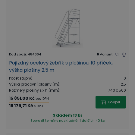
Kód zboží
:
484004
6
Variant
Pojízdný ocelový žebřík s plošinou, 10 příček,
výška plošiny 2,5 m
Počet stupňů
:
10
Výška pracovní plošiny (m)
:
2,5
Rozměry plošiny š x h (mm)
:
740 x 560
15 851,00 Kč
bez DPH
Koupit
19 179,71 Kč
s DPH
Skladem
13 ks
Zobrazit termíny naskladnění
dalších 40 ks