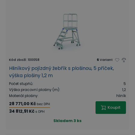
Kód zboží
:
100058
6
Variant
Hliníkový pojízdný žebřík s plošinou, 5 příček,
výška plošiny 1,2 m
Počet stupňů
:
5
Výška pracovní plošiny (m)
:
1,2
Materiál plošiny
:
hliník
28 771,00 Kč
bez DPH
Koupit
34 812,91 Kč
s DPH
Skladem
3 ks