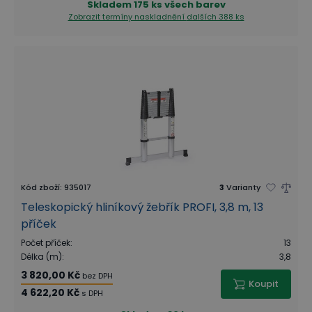
Skladem
175 ks všech barev
Zobrazit termíny naskladnění
dalších 388 ks
Kód zboží
:
935017
3
Varianty
Teleskopický hliníkový žebřík PROFI, 3,8 m, 13
příček
Počet příček
:
13
Délka (m)
:
3,8
3 820,00 Kč
bez DPH
Koupit
4 622,20 Kč
s DPH