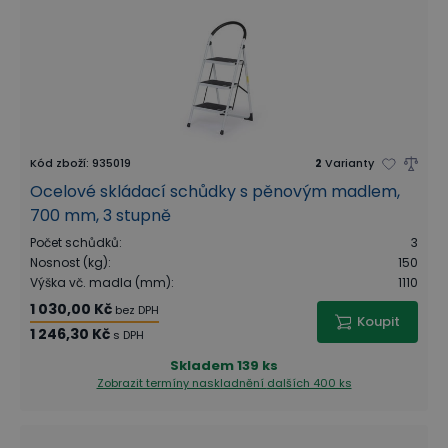
Kód zboží
:
935019
2
Varianty
Ocelové skládací schůdky s pěnovým madlem,
700 mm, 3 stupně
Počet schůdků
:
3
Nosnost (kg)
:
150
Výška vč. madla (mm)
:
1110
1 030,00 Kč
bez DPH
Koupit
1 246,30 Kč
s DPH
Skladem
139 ks
Zobrazit termíny naskladnění
dalších 400 ks