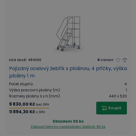
Kód zboží
:
484000
6
Variant
Pojízdný ocelový žebřík s plošinou, 4 příčky, výška
plošiny 1 m
Počet stupňů
:
4
Výška pracovní plošiny (m)
:
1
Rozměry plošiny š x h (mm)
:
440 x 520
9 830,00 Kč
bez DPH
Koupit
11 894,30 Kč
s DPH
Skladem
30 ks
Zobrazit termíny naskladnění
dalších 40 ks