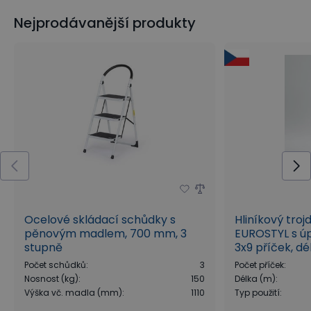
Nejprodávanější produkty
Ocelové skládací schůdky s
Hliníkový troj
pěnovým madlem, 700 mm, 3
EUROSTYL s ú
stupně
3x9 příček, dé
Počet schůdků
:
3
Počet příček
:
Nosnost (kg)
:
150
Délka (m)
:
Výška vč. madla (mm)
:
1110
Typ použití
: