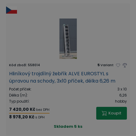
Kód zboží
:
558014
5
Variant
Hliníkový trojdílný žebřík ALVE EUROSTYL s
úpravou na schody, 3x10 příček, délka 6,26 m
Počet příček
:
3 x 10
Délka (m)
:
6,26
Typ použití
:
hobby
7 420,00 Kč
bez DPH
Koupit
8 978,20 Kč
s DPH
Skladem
5 ks