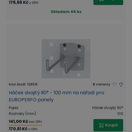
176,66 Kč
s DPH
Skladem
46 ks
Kód zboží
:
126515
3
Varianty
Háček dvojitý 90° - 100 mm na nářadí pro
EUROPERFO panely
Popis
:
Háček dvojitý 90°
Rozměry (mm)
:
100
141,00 Kč
bez DPH
Koupit
170,61 Kč
s DPH