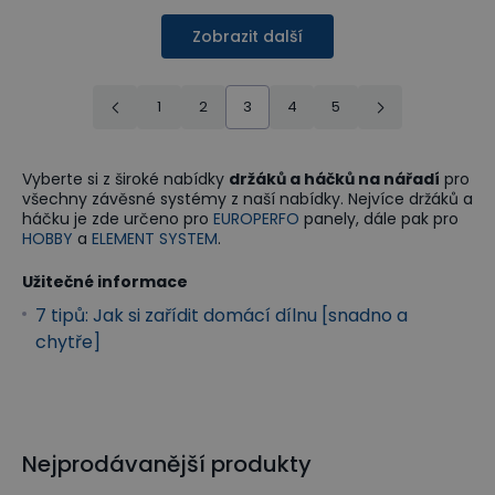
Zobrazit další
1
2
3
4
5
Vyberte si z široké nabídky
držáků a háčků na nářadí
pro
všechny závěsné systémy z naší nabídky. Nejvíce držáků a
háčku je zde určeno pro
EUROPERFO
panely, dále pak pro
HOBBY
a
ELEMENT SYSTEM
.
Užitečné informace
7 tipů: Jak si zařídit domácí dílnu [snadno a
chytře]
Nejprodávanější produkty