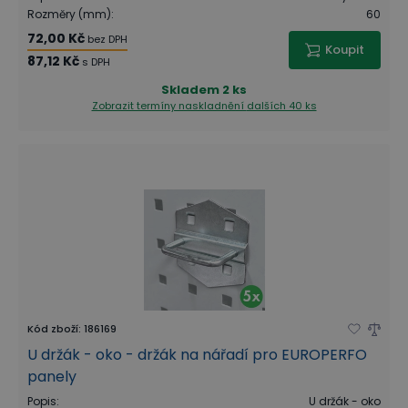
Rozměry (mm)
:
60
72,00 Kč
bez DPH
Koupit
87,12 Kč
s DPH
Skladem
2 ks
Zobrazit termíny naskladnění
dalších 40 ks
Kód zboží
:
186169
U držák - oko - držák na nářadí pro EUROPERFO
panely
Popis
:
U držák - oko