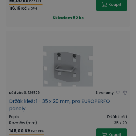
96,00 Kč
bez DPH
Koupit
116,16 Kč
s DPH
Skladem
52 ks
Kód zboží
:
126529
3
Varianty
Držák kleští - 35 x 20 mm, pro EUROPERFO
panely
Popis
:
Držák kleští
Rozměry (mm)
:
35 x 20
146,00 Kč
bez DPH
Koupit