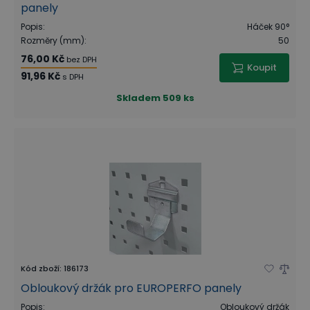
panely
Popis
:
Háček 90°
Rozměry (mm)
:
50
76,00 Kč
bez DPH
Koupit
91,96 Kč
s DPH
Skladem
509 ks
Kód zboží
:
186173
Obloukový držák pro EUROPERFO panely
Popis
:
Obloukový držák