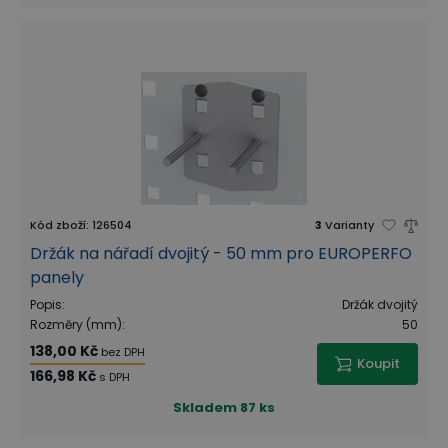
Kód zboží
:
126504
3
Varianty
Držák na nářadí dvojitý - 50 mm pro EUROPERFO
panely
Popis
:
Držák dvojitý
Rozměry (mm)
:
50
138,00 Kč
bez DPH
Koupit
166,98 Kč
s DPH
Skladem
87 ks