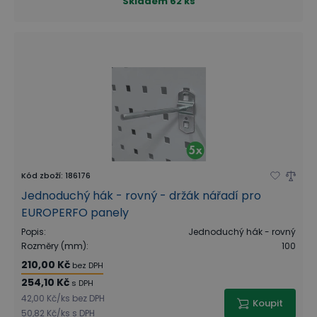
Skladem
62 ks
Kód zboží
:
186176
Jednoduchý hák - rovný - držák nářadí pro
EUROPERFO panely
Popis
:
Jednoduchý hák - rovný
Rozměry (mm)
:
100
210,00 Kč
bez DPH
254,10 Kč
s DPH
42,00 Kč
/
ks
bez DPH
Koupit
50,82 Kč
/
ks
s DPH