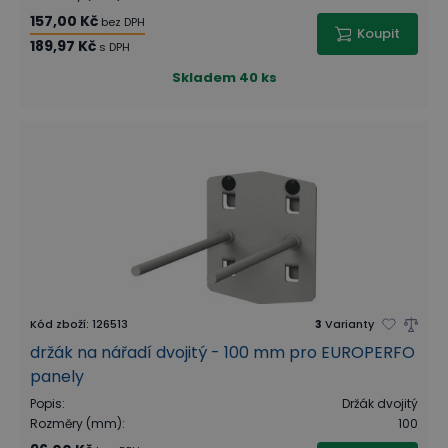
157,00 Kč
bez DPH
Koupit
189,97 Kč
s DPH
Skladem
40 ks
Kód zboží
:
126513
3
Varianty
držák na nářadí dvojitý - 100 mm pro EUROPERFO
panely
Popis
:
Držák dvojitý
Rozměry (mm)
:
100