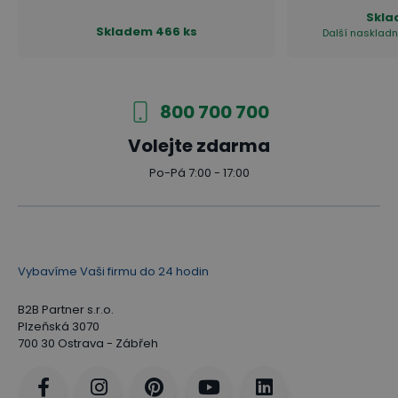
Skl
Skladem
466 ks
Další naskladn
800 700 700
Volejte zdarma
Po-Pá 7:00 - 17:00
Vybavíme Vaši firmu do 24 hodin
B2B Partner s.r.o.
Plzeňská 3070
700 30 Ostrava - Zábřeh