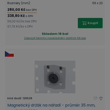
Rozměry (mm)
:
55 x 23
280,00 Kč
bez DPH
338,80 Kč
s DPH
56,00 Kč
/
ks
bez DPH
Koupit
67,76 Kč
/
ks
s DPH
Skladem
19 bal
Zobrazit termíny naskladnění
dalších 56 bal
Kód zboží
:
126528
Magnetický držák na nářadí - průměr 35 mm,