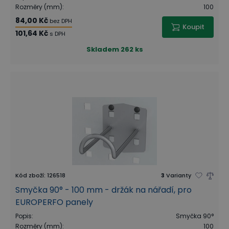
Rozměry (mm)
:
100
84,00 Kč
bez DPH
Koupit
101,64 Kč
s DPH
Skladem
262 ks
Kód zboží
:
126518
3
Varianty
Smyčka 90° - 100 mm - držák na nářadí, pro
EUROPERFO panely
Popis
:
Smyčka 90°
Rozměry (mm)
:
100