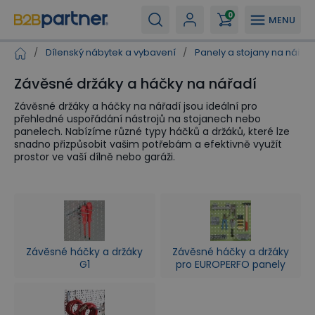
0
MENU
/
Dílenský nábytek a vybavení
/
Panely a stojany na nářad
Závěsné držáky a háčky na nářadí
Závěsné držáky a háčky na nářadí jsou ideální pro
přehledné uspořádání nástrojů na stojanech nebo
panelech. Nabízíme různé typy háčků a držáků, které lze
snadno přizpůsobit vašim potřebám a efektivně využít
prostor ve vaší dílně nebo garáži.
Závěsné háčky a držáky
Závěsné háčky a držáky
G1
pro EUROPERFO panely