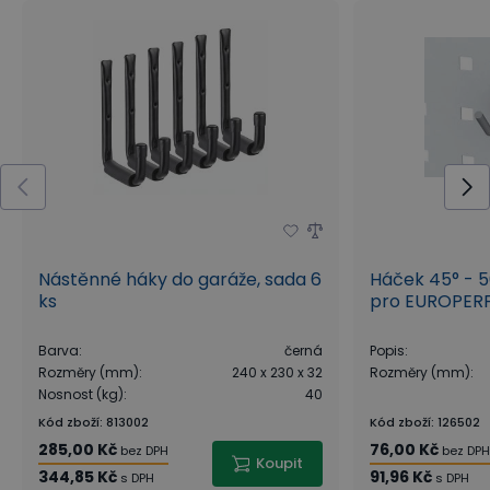
Nástěnné háky do garáže, sada 6
Háček 45° - 
ks
pro EUROPER
Barva
:
černá
Popis
:
Rozměry (mm)
:
240 x 230 x 32
Rozměry (mm)
:
Nosnost (kg)
:
40
Kód zboží
:
813002
Kód zboží
:
126502
285,00 Kč
76,00 Kč
bez DPH
bez DPH
Koupit
344,85 Kč
91,96 Kč
s DPH
s DPH