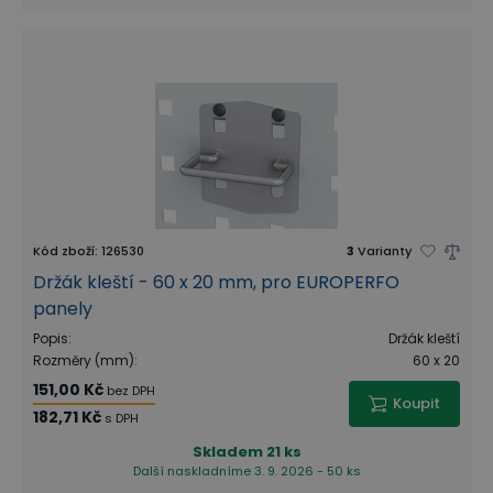
Kód zboží
:
126530
3
Varianty
Držák kleští - 60 x 20 mm, pro EUROPERFO
panely
Popis
:
Držák kleští
Rozměry (mm)
:
60 x 20
151,00 Kč
bez DPH
Koupit
182,71 Kč
s DPH
Skladem
21 ks
Další naskladníme 3. 9. 2026 - 50 ks