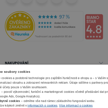
NAKUPOVÁNÍ
Vše o nákupu
e soubory cookies
SLUŽBY
Obchodní podmínky
cookies a podobné technologie pro zajištění funkčnosti e-shopu a – s Vaším
onalizaci obsahu a zobrazení relevantních reklam. Údaje sdílíme s partnery pr
Doprava a montáž
Naše katalogy
ké účely pouze s Vaším souhlasem.
Možnosti platby
O FIRMĚ
Reklamační formulář
m
– povolí výkonnostní, funkční a marketingové cookies včetně předávání dat pro
Záruka, servis, reklamace
Výroba kancelářského nábytku
oogle Ads, Google Analytics).
O nás
Ochrana osobních údajů
bytné cookies
– odmítne vše nad rámec základního fungování webu.
Zpracování elektroodpadu
Kontakty
lze kdykoli změnit v
informacích o cookies
.
Více informací o cookies
© 2010 - 2026 B2B Partner s.r.o. - Všechna práva vyhrazena.
Informace o cookies