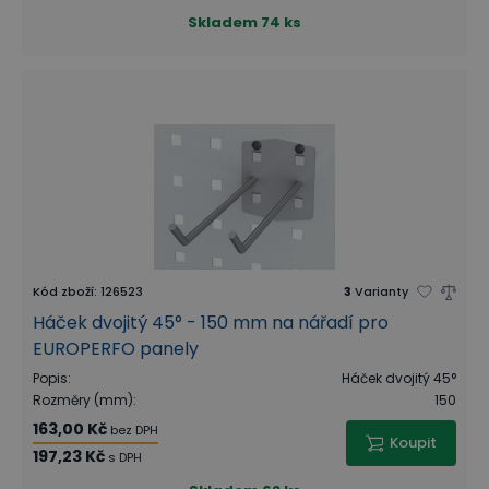
Skladem
74 ks
Kód zboží
:
126523
3
Varianty
Háček dvojitý 45° - 150 mm na nářadí pro
EUROPERFO panely
Popis
:
Háček dvojitý 45°
Rozměry (mm)
:
150
163,00 Kč
bez DPH
Koupit
197,23 Kč
s DPH